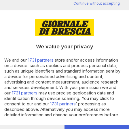
Continue without accepting
Editoriale Bresciana S.p.A.
Via Solferino 22, 25121 Brescia
RUBRICHE
We value your privacy
Cronaca
Economia
We and our
1731 partners
store and/or access information
on a device, such as cookies and process personal data,
Sport
such as unique identifiers and standard information sent by
Cultura e Spettacoli
a device for personalised advertising and content,
advertising and content measurement, audience research
SERVIZI
and services development. With your permission we and
our
1731 partners
may use precise geolocation data and
Podcast
identification through device scanning. You may click to
Agenda eventi
consent to our and our
1731 partners
’ processing as
ZOOM - Le vostre foto
described above. Alternatively you may access more
Lettere al direttore
detailed information and change your preferences before
Abbonamenti
consenting or to refuse consenting. Please note that some
processing of your personal data may not require your