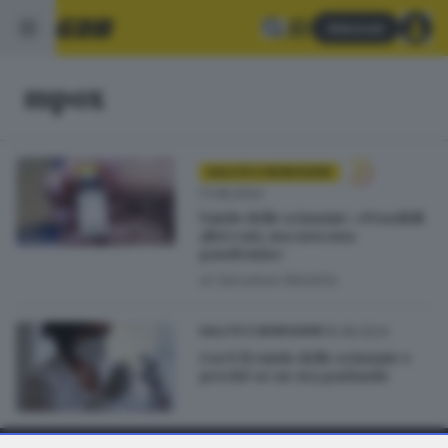
Abbonati
mpox
SALUTE E BENESSERE
17.08.2024
Vaiolo delle scimmie: «Possibili
altri casi, ma non una
pandemia»
di
Salvatore Montillo
16.08.2024
SALUTE E BENESSERE
Cos’è il vaiolo delle scimmie e
perché se ne sta parlando