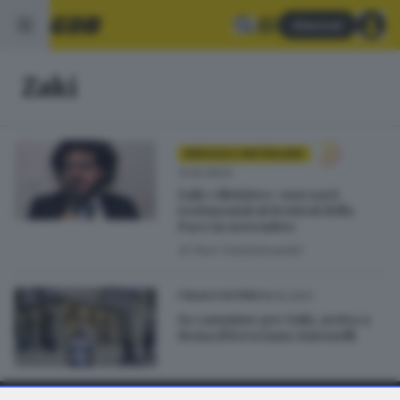
Abbonati
Zaki
BRESCIA E HINTERLAND
13.10.2023
Zaki «divisivo»: non sarà
testimonial al Festival della
Pace in novembre
di
Nuri Fatolahzadeh
18.10.2021
ITALIA E ESTERO
In cammino per Zaki, arriva a
Roma il bresciano Antonelli