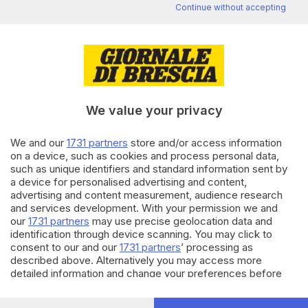
Continue without accepting
Editoriale Bresciana S.p.A.
Via Solferino 22, 25121 Brescia
RUBRICHE
We value your privacy
Cronaca
Economia
We and our
1731 partners
store and/or access information
on a device, such as cookies and process personal data,
Sport
such as unique identifiers and standard information sent by
Cultura e Spettacoli
a device for personalised advertising and content,
advertising and content measurement, audience research
SERVIZI
and services development. With your permission we and
our
1731 partners
may use precise geolocation data and
Podcast
identification through device scanning. You may click to
Agenda eventi
consent to our and our
1731 partners
’ processing as
ZOOM - Le vostre foto
described above. Alternatively you may access more
Lettere al direttore
detailed information and change your preferences before
Abbonamenti
consenting or to refuse consenting. Please note that some
processing of your personal data may not require your