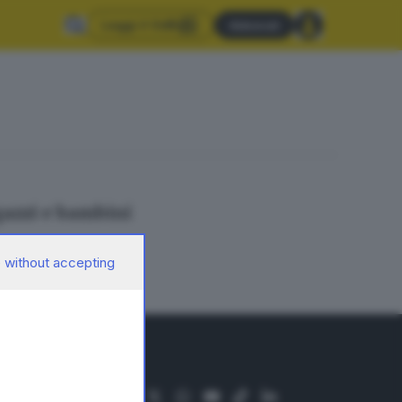
Leggi il GdB
Abbonati
agazzi e bambini
 without accepting
SEGUICI