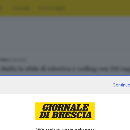
RT
CULTURA
FOTO E VIDEO
20.05.2023
TURA
 Nullo la sfida di robotica e coding con 150 r
Continue
SERVIZI
AZIENDA
Podcast
Chi siamo