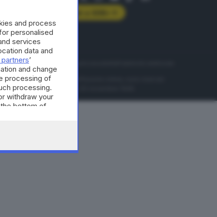
Abbonati a GDB+
okies and process
rologie
 for personalised
and services
cation data and
 partners
’
servizio
Privacy
Cookie policy
Accessibilità
Pubblicità elettorale
mation and change
e processing of
nzione della conseguente diffusione online, sono riservati
such processing.
di Brescia al n° 07/1948 in data 30 novembre 1948.
or withdraw your
 the bottom of