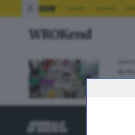
CRONACA
ECONOMIA
SPO
WROKend
GDB & FU
In via
RUBRICHE
Cronaca