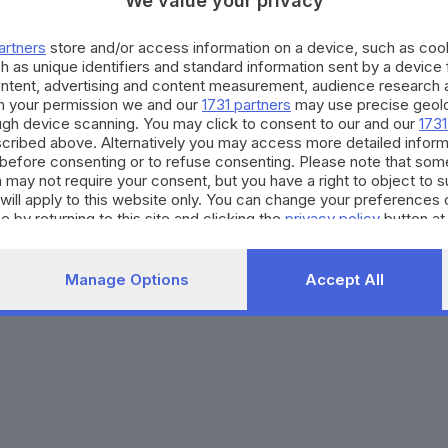
We value your privacy
Agenda eventi
Contatti
ZOOM - Le vostre foto
Redazione
artners
store and/or access information on a device, such as co
Spettacoli
Lettere al direttore
Pubblicità e nec
h as unique identifiers and standard information sent by a device
Abbonamenti
ontent, advertising and content measurement, audience research 
h your permission we and our
1731 partners
may use precise geolo
ough device scanning. You may click to consent to our and our
1731
272770173
Condizioni di abbonamento
Condizioni generali del 
cribed above. Alternatively you may access more detailed infor
before consenting or to refuse consenting. Please note that som
to totale o parziale e la riproduzione con qualsiasi mezzo elettronico, in fu
 may not require your consent, but you have a right to object to 
e del Giornale di Brescia, quotidiano di informazione registrato al Tribunale 
will apply to this website only. You can change your preferences 
e by returning to this site and clicking the
privacy policy
button at
Manage Options
Accept All