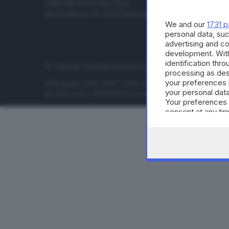
Editoriale Bresciana S.p.A.
Economia
Via Solferino 22, 25121 Brescia
Sport
We and our
1731 p
Cultura e 
personal data, suc
advertising and c
development. Wit
identification thr
© Copyright Editoriale Bresciana S.p.A. - Brescia - P.IVA 00
processing as des
your preferences 
ISSN digital: 2499-099X - ISSN carta: 1590-346X - L'adattamen
your personal data
per tutti i paesi. Informative e moduli privacy. Edizione onlin
Your preferences 
consent at any tim
the webpage.