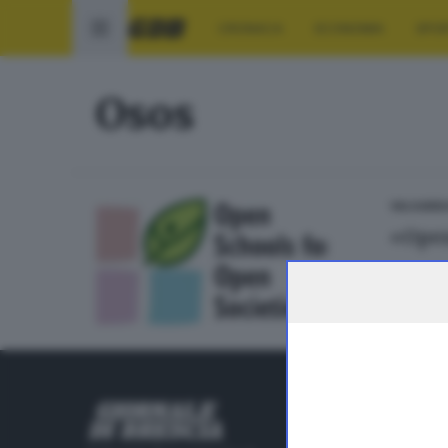
CRONACA
ECONOMIA
SPO
Osos
VALSABBI
«Open
RUBRICHE
Cronaca