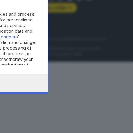
Abbonati a GDB+
okies and process
rologie
 for personalised
and services
cation data and
 partners
’
servizio
Privacy
Cookie policy
Accessibilità
Pubblicità elettorale
mation and change
e processing of
nzione della conseguente diffusione online, sono riservati
such processing.
di Brescia al n° 07/1948 in data 30 novembre 1948.
or withdraw your
 the bottom of