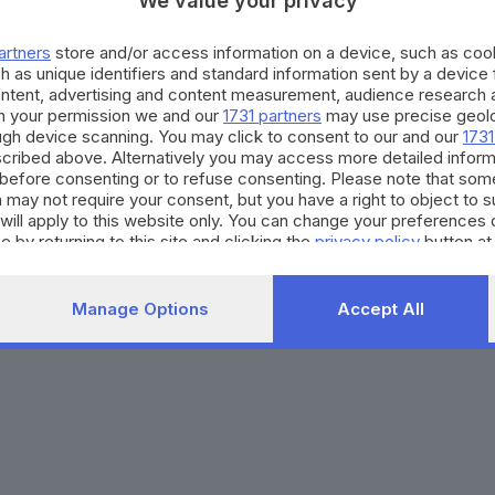
We value your privacy
Agenda eventi
Contatti
ZOOM - Le vostre foto
Redazione
artners
store and/or access information on a device, such as co
Spettacoli
Lettere al direttore
Pubblicità e nec
h as unique identifiers and standard information sent by a device
Abbonamenti
ontent, advertising and content measurement, audience research 
h your permission we and our
1731 partners
may use precise geolo
ough device scanning. You may click to consent to our and our
1731
272770173
Condizioni di abbonamento
Condizioni generali del 
cribed above. Alternatively you may access more detailed infor
before consenting or to refuse consenting. Please note that som
to totale o parziale e la riproduzione con qualsiasi mezzo elettronico, in fu
 may not require your consent, but you have a right to object to 
e del Giornale di Brescia, quotidiano di informazione registrato al Tribunale 
will apply to this website only. You can change your preferences 
e by returning to this site and clicking the
privacy policy
button at
Manage Options
Accept All