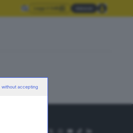
Leggi il GdB
Abbonati
 without accepting
SEGUICI