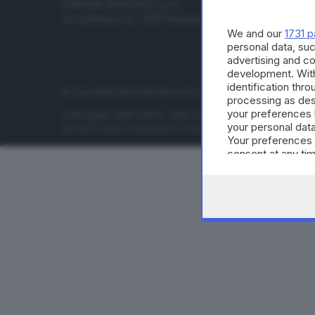
Editoriale Bresciana S.p.A.
Economia
Via Solferino 22, 25121 Brescia
Sport
We and our
1731 p
Cultura e 
personal data, suc
advertising and c
development. Wit
identification thr
© Copyright Editoriale Bresciana S.p.A. - Brescia - P.IVA 00
processing as des
your preferences 
ISSN digital: 2499-099X - ISSN carta: 1590-346X - L'adattamen
your personal data
per tutti i paesi. Informative e moduli privacy. Edizione onlin
Your preferences 
consent at any tim
the webpage.