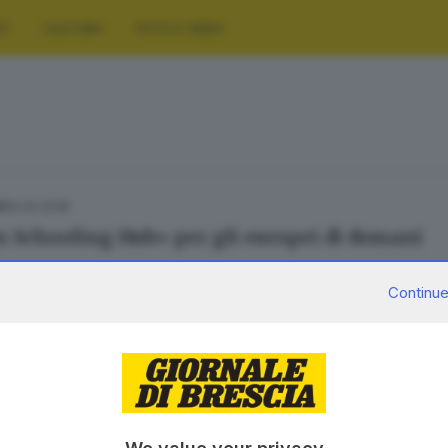
RT
CULTURA
FOTO E VIDEO
10.04.2018
A
 Schooling Hub» per gli europei di domani
Continue
SERVIZI
AZIENDA
Podcast
Chi siamo