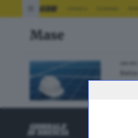
CRONACA
ECONOMIA
SPO
Mase
2
GDB CER
Entra
RUBRICHE
Cronaca