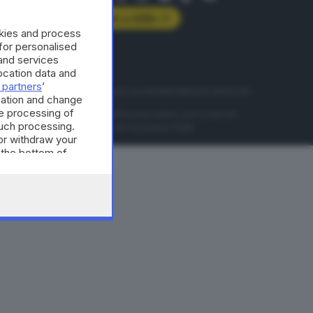
Abbonati a GDB+
okies and process
rologie
 for personalised
and services
cation data and
 partners
’
servizio
Privacy
Cookie policy
Accessibilità
Pubblicità elettorale
mation and change
e processing of
nzione della conseguente diffusione online, sono riservati
such processing.
di Brescia al n° 07/1948 in data 30 novembre 1948.
or withdraw your
 the bottom of