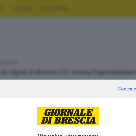
RT
CULTURA
FOTO E VIDEO
7.06.2025
 in vigore il decreto Cer: estesa l’agevolazion
Continue
SERVIZI
AZIENDA
Podcast
Chi siamo