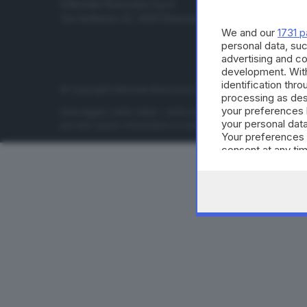
Editoriale Bresciana S.p.A.
Economia
Via Solferino 22, 25121 Brescia
Sport
We and our
1731 p
Cultura e 
personal data, suc
advertising and c
development. Wit
identification thr
© Copyright Editoriale Bresciana S.p.A. - Brescia - P.IVA 00
processing as des
your preferences 
ISSN digital: 2499-099X - ISSN carta: 1590-346X - L'adattamen
your personal data
per tutti i paesi. Informative e moduli privacy. Edizione onlin
Your preferences 
consent at any tim
the webpage.