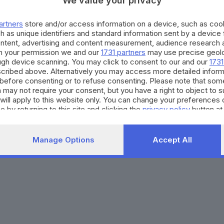
We value your privacy
Agenda eventi
Contatti
ZOOM - Le vostre foto
Redazione
artners
store and/or access information on a device, such as co
Spettacoli
Lettere al direttore
Pubblicità e nec
h as unique identifiers and standard information sent by a device
Abbonamenti
ontent, advertising and content measurement, audience research 
h your permission we and our
1731 partners
may use precise geolo
ough device scanning. You may click to consent to our and our
1731
272770173
Condizioni di abbonamento
Condizioni generali del 
cribed above. Alternatively you may access more detailed infor
before consenting or to refuse consenting. Please note that som
to totale o parziale e la riproduzione con qualsiasi mezzo elettronico, in fu
 may not require your consent, but you have a right to object to 
e del Giornale di Brescia, quotidiano di informazione registrato al Tribunale 
will apply to this website only. You can change your preferences 
e by returning to this site and clicking the
privacy policy
button at
Manage Options
Accept All