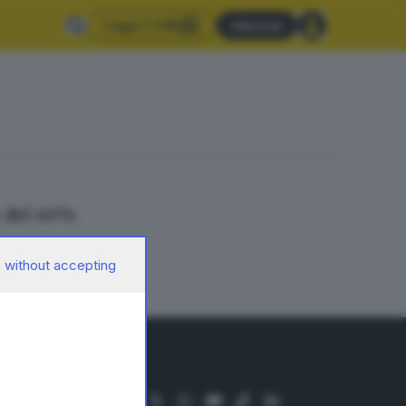
Leggi il GdB
Abbonati
e del 40%
 without accepting
SEGUICI