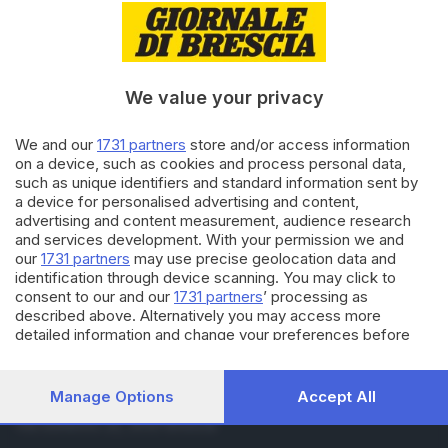
16.09.2020
ITALIA E ESTERO
Perché l'app Immuni merita
una seconda possibilità
di
Francesca Renica
We value your privacy
18.08.2020
ITALIA E ESTERO
We and our
1731 partners
store and/or access information
Come stanno andando le app di
on a device, such as cookies and process personal data,
tracciamento Covid all'estero
such as unique identifiers and standard information sent by
a device for personalised advertising and content,
advertising and content measurement, audience research
and services development. With your permission we and
Carica altri articoli
our
1731 partners
may use precise geolocation data and
identification through device scanning. You may click to
consent to our and our
1731 partners
’ processing as
described above. Alternatively you may access more
detailed information and change your preferences before
consenting or to refuse consenting. Please note that some
processing of your personal data may not require your
consent, but you have a right to object to such processing.
Manage Options
Accept All
Editoriale Bresciana S.p.A.
Your preferences will apply to this website only. You can
Via Solferino 22, 25121 Brescia
change your preferences or withdraw your consent at any