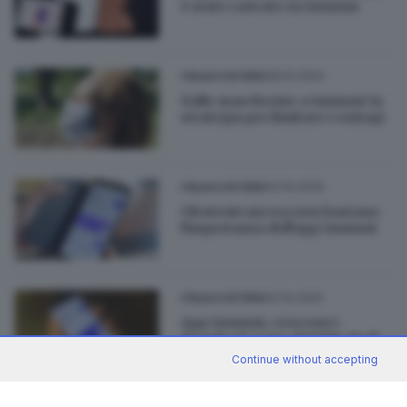
è stato caricato su Immuni
08.10.2020
ITALIA E ESTERO
Dalle mascherine a Immuni: la
strategia per limitare i contagi
03.10.2020
ITALIA E ESTERO
Gli utenti ancora non bastano:
l'importanza dell'app Immuni
02.10.2020
ITALIA E ESTERO
App Immuni, crescono i
download: usata dal 18% degli
italiani
Continue without accepting