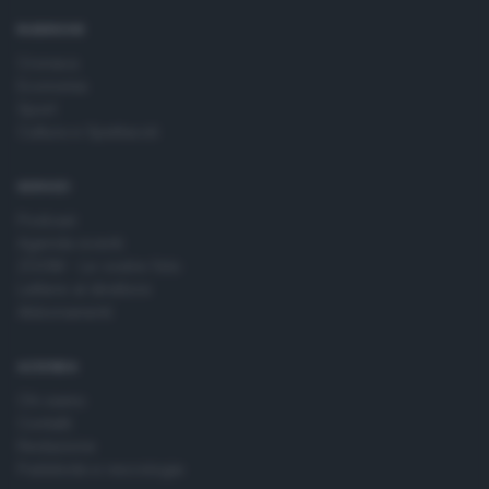
time by returning to this site and clicking the
privacy policy
button at the bottom of the webpage.
RUBRICHE
Cronaca
Economia
Sport
Cultura e Spettacoli
SERVIZI
Podcast
Agenda eventi
ZOOM - Le vostre foto
Lettere al direttore
Abbonamenti
AZIENDA
Chi siamo
Contatti
Redazione
Pubblicità e necrologie