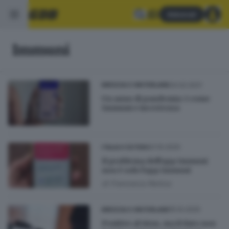
Abbonati
Immuni
24.02.2021
BRESCIA E HINTERLAND
Un anno di pandemia: I come
Immuni e incertezza
21.10.2020
ITALIA E ESTERO
Il problema dell'app Immuni
non è solo l'app Immuni
di
Francesca Renica
15.10.2020
BRESCIA E HINTERLAND
Positivo al virus, ma il dato non