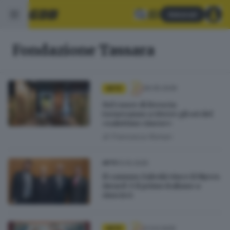
Abbonati
Fondazione Tassara
26.05.2026
ARTE
Nel cuore di Brescia
torneranno a vivere gli ori del
«salottino cinese»
di
Francesca Roman
13.10.2025
ARTE
Il camuno Zaleski vince il Myers
Award: è il primo italiano a
riuscirci
21.03.2025
ARTE