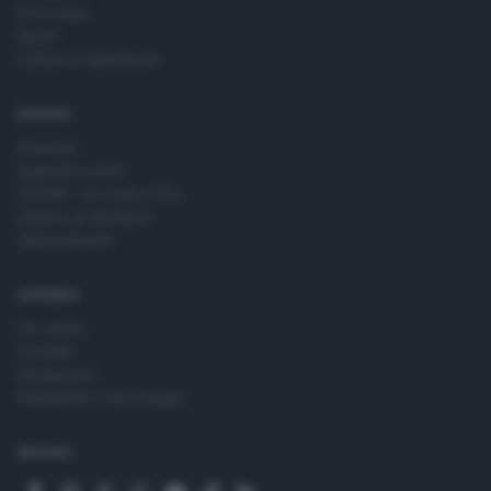
Economia
Sport
Cultura e Spettacoli
SERVIZI
Podcast
Agenda eventi
ZOOM - Le vostre foto
Lettere al direttore
Abbonamenti
AZIENDA
Chi siamo
Contatti
Redazione
Pubblicità e necrologie
SEGUICI