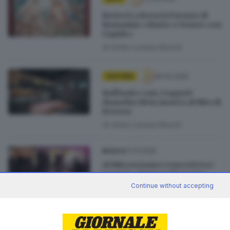
Resterà a Brescia l’arazzo di
Romanino «Marte e Venere con
Cupido»
di
Anita Loriana Ronchi
09.02.2025
CULTURA
Raffinati e rari, i tappeti
Mamelucchi in mostra al Mita di
Brescia
di
Anita Loriana Ronchi
17.01.2025
MUSICA
Al Mita tornano i concerti tra i
tappeti: «Intrecci di suoni e
culture»
Continue without accepting
di
Giulia Camilla Bassi
20.09.2024
ARTE