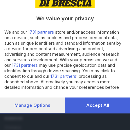
A Capo di Ponte la mostra
d’arte tessile e spiritualità
di
Giuliana Mossoni
We value your privacy
We and our
1731 partners
store and/or access information
30.05.2024
ARTE
on a device, such as cookies and process personal data,
Il Buon Samaritano di
such as unique identifiers and standard information sent by
Romanino torna a Brescia: l’ha
a device for personalised advertising and content,
acquistato Fondazione Tassara
advertising and content measurement, audience research
and services development. With your permission we and
di
Giovanna Capretti
our
1731 partners
may use precise geolocation data and
identification through device scanning. You may click to
consent to our and our
1731 partners
’ processing as
described above. Alternatively you may access more
detailed information and change your preferences before
consenting or to refuse consenting. Please note that some
Editoriale Bresciana S.p.A.
processing of your personal data may not require your
consent, but you have a right to object to such processing.
Via Solferino 22, 25121 Brescia
Manage Options
Accept All
Your preferences will apply to this website only. You can
change your preferences or withdraw your consent at any
RUBRICHE
time by returning to this site and clicking the
privacy policy
button at the bottom of the webpage.
Cronaca