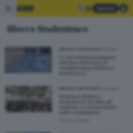
Abbonati
Blocco Studentesco
18.05.2023
BRESCIA E HINTERLAND
Le associazioni partigiane
chiedono di fermare la
manifestazione di Blocco
Studentesco
30.03.2023
BRESCIA E HINTERLAND
Striscione di Blocco
Studentesco al Calini, gli
studenti: «Ci riconosciamo
nella Costituzione»
di
Laura Fasani