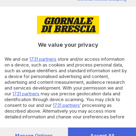
ministro Valditara: «Condanno
ogni atto di stampo fascista»
10.03.2023
BRESCIA E HINTERLAND
Striscione contro la Resistenza
al Mantegna, il preside: «Non
We value your privacy
meritano risposta»
di
Laura Fasani
We and our
1731 partners
store and/or access information
on a device, such as cookies and process personal data,
10.03.2023
BRESCIA E HINTERLAND
such as unique identifiers and standard information sent by
a device for personalised advertising and content,
Striscione di Blocco
Studentesco contro la
advertising and content measurement, audience research
Resistenza fuori dal Mantegna
and services development. With your permission we and
our
1731 partners
may use precise geolocation data and
identification through device scanning. You may click to
Carica altri articoli
consent to our and our
1731 partners
’ processing as
described above. Alternatively you may access more
detailed information and change your preferences before
consenting or to refuse consenting. Please note that some
processing of your personal data may not require your
consent, but you have a right to object to such processing.
Manage Options
Accept All