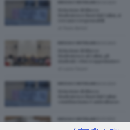
30.03.2023
BRESCIA E HINTERLAND
Striscione di Blocco
Studentesco fuori dal Calini, si
cercano i responsabili
di
Paolo Bertoli
29.03.2023
BRESCIA E HINTERLAND
Striscione di Blocco
Studentesco al Calini, gli
studenti: «Noi ci opponiamo»
di
Laura Fasani
29.03.2023
BRESCIA E HINTERLAND
Striscione di Blocco
Studentesco fuori dal Calini:
«Antifascismo è anticultura»
10.03.2023
BRESCIA E HINTERLAND
Striscione al Mantegna, il
Continue without accepting