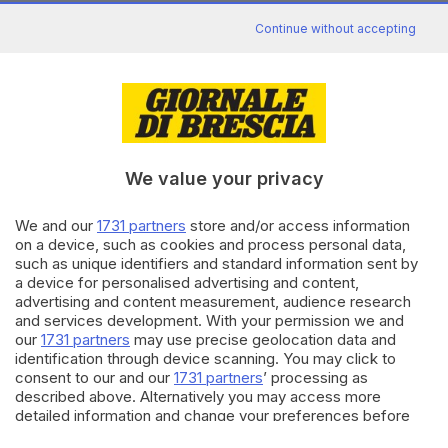
Continue without accepting
Canale WhatsApp GDB
Breaking news in tempo reale
Seguici
We value your privacy
We and our
1731 partners
store and/or access information
on a device, such as cookies and process personal data,
such as unique identifiers and standard information sent by
a device for personalised advertising and content,
advertising and content measurement, audience research
and services development. With your permission we and
our
1731 partners
may use precise geolocation data and
identification through device scanning. You may click to
consent to our and our
1731 partners
’ processing as
described above. Alternatively you may access more
detailed information and change your preferences before
consenting or to refuse consenting. Please note that some