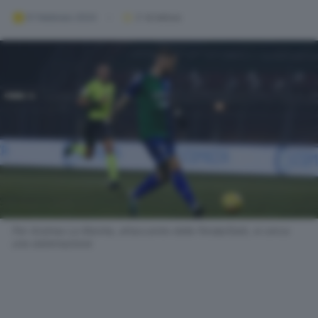
01 febbraio 2024
2
' di lettura
Per Andrea La Mantia, attaccante della FeralpiSalò, si cerca
una sistemazione