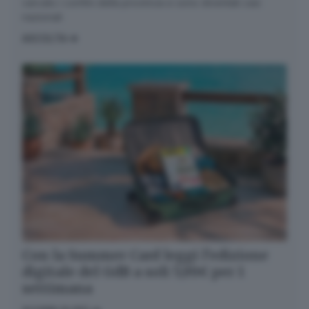
varcato i confini della provincia e sono diventati casi
nazionali
ASCOLTA
Con la Summer Card leggi l’edizione
digitale del GdB a soli 5,99€ per 1
settimana