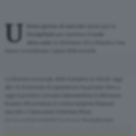
U
ltimo giorno di mercato
anche per la
FeralpiSalò
per risolvere il
nodo
attaccante
: le titubanze di La Mantia e Sau
hanno scombinato i piani della società.
La finestra invernale delle trattative si chiude oggi
alle 20. Il mercato di riparazione ha portato fino a
oggi il portiere Liverani (Alessandria), il difensore
Krastev (Fiorentina), il centrocampista Manzari
(Ascoli) e l’attaccante Dubickas (Pisa).
Ieri la società verdeblù ha invece
formalizzato
l’arrivo di Luca Giudici
, 31 anni, a titolo definitivo dal