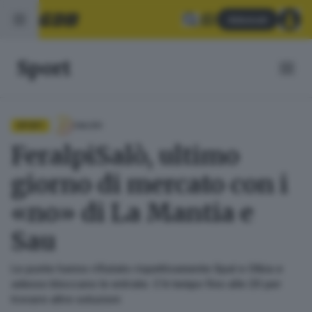
Abbonati
Sport
SPORT
CALCIO
FeralpiSalò, ultimo
giorno di mercato con i
«no» di La Mantia e
Sau
Le punte hanno rifiutato rispettivamente Spal e Olbia e
adesso bloccano le entrate. C’è tempo fino alle 20 per
trovare altre soluzioni