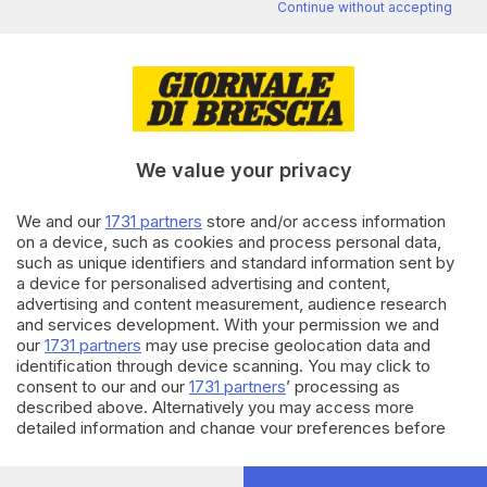
Continue without accepting
SUGGERITI PER TE
Rime ruvide e cinema horror: la «Cruel
Summer» bresciana di Noyz Narcos
06.08.2026
We value your privacy
Brescia Musei, un 2025 record con oltre
We and our
1731 partners
store and/or access information
332mila visite
on a device, such as cookies and process personal data,
06.08.2026
such as unique identifiers and standard information sent by
a device for personalised advertising and content,
advertising and content measurement, audience research
Union Brescia, i numeri di maglia: il 9 a Crespi,
and services development. With your permission we and
Rizzo Pinna «scala»
our
1731 partners
may use precise geolocation data and
06.08.2026
identification through device scanning. You may click to
consent to our and our
1731 partners
’ processing as
described above. Alternatively you may access more
detailed information and change your preferences before
consenting or to refuse consenting. Please note that some
processing of your personal data may not require your