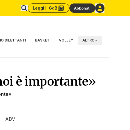
Leggi il GdB
Abbonati
IO DILETTANTI
BASKET
VOLLEY
ALTRO
noi è importante»
ente»
ADV