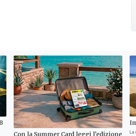
dB
Im
La 
Con la Summer Card leggi l’edizione