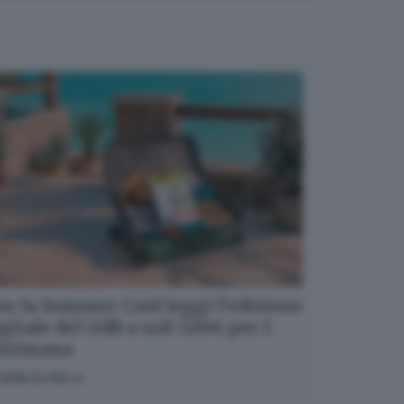
n la Summer Card leggi l’edizione
gitale del GdB a soli 5,99€ per 1
ettimana
OPRI DI PIÙ