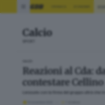
CRONACA
ECONOMIA
SPO
Calcio
SPORT
CALCIO
Reazioni al Cda: d
contestare Cellino
Lenzuolo con la firma del gruppo ultrà che t
19 novembre 2022
1
' di lettura