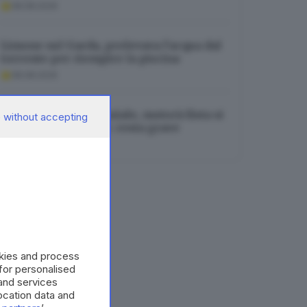
08.08.2026
Limone sul Garda, prelevava l’acqua dal
torrente per riempire la piscina
08.08.2026
Incidente in tangenziale, motociclista si
 without accepting
incastra nel lunotto: resta grave
08.08.2026
okies and process
 for personalised
and services
cation data and