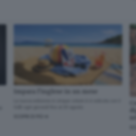
Quando invii il modulo, controlla la tua inbox per confermare
l'iscrizione
Informativa ai sensi dell’articolo 13 del Regolamento
UE 2016/679 o GDPR*
Alla mail registrata verranno inviati periodicamente messaggi di posta
elettronica contenenti le ultime notizie. Potrà interrompere in ogni momento
l'invio seguendo le istruzioni che troverà in ogni messaggio.
Clicca qui per
l'informativa estesa
Accetta ed iscriviti
Impara l’inglese in un mese
La nuova edizione in cinque volumi è in edicola con il
Co
GdB ogni giovedì fino al 20 agosto
di
di
s
SCOPRI DI PIÙ
SC