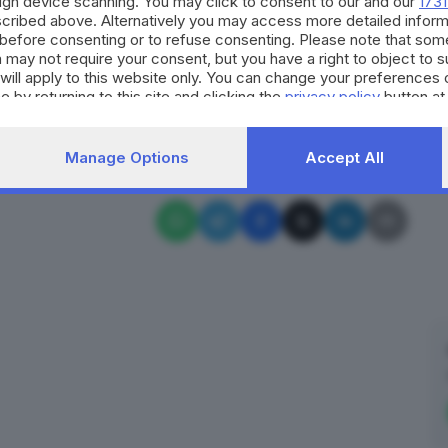
ough device scanning. You may click to consent to our and our
1731
cribed above. Alternatively you may access more detailed infor
Iscriviti
o e tanto altro... Storie di sport, di sfide,
before consenting or to refuse consenting. Please note that som
 may not require your consent, but you have a right to object to 
will apply to this website only. You can change your preferences 
e by returning to this site and clicking the
privacy policy
button at
RIPRODUZIONE RISERVATA © GIORNALE DI BRESCIA
Manage Options
Accept All
ultras brescia
Ultras
brescia 1911
Brescia
✕
Calcio, basket, pallavolo, rugby, pallanuoto e tanto altro... Storie di
sport, di sfide, di tifo. Biancoblù e non solo.
Email*