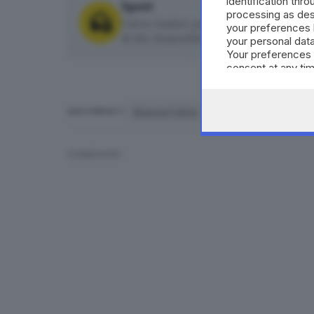
identification thr
Sport
processing as des
Calcio, basket, pallavolo, rugby, pallanuot
your preferences 
di tifo. Biancoblù e non solo.
your personal data
Your preferences 
consent at any tim
the webpage.
Brescia Calcio
Massimo Cellino
ARGOMENTI
CONDIVIDI