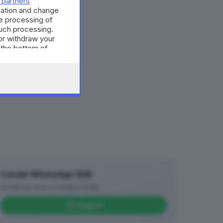
 partners
’
mation and change
e processing of
such processing.
or withdraw your
 the bottom of
Canale WhatsApp GDB
Breaking news in tempo reale
Seguici