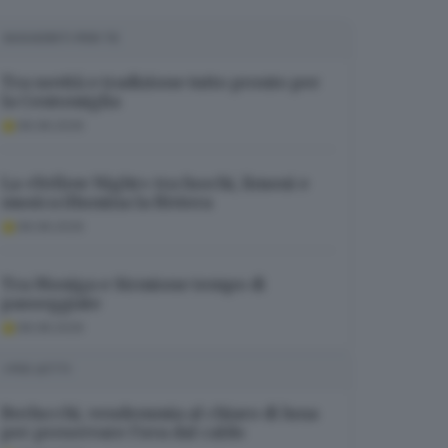
SUGGERITI PER TE
Tra novità e tradizione tutto pronto per
la Centomiglia
08.08.2026
La «Yellow Night» tra fuochi, limoni e
musica illumina la Riviera
08.08.2026
Tra Moniga e Sirmione tempo di
passeggiate
08.08.2026
I PIÙ LETTI
Berlucchi, vendemmia al chiaro di luna
per preservare l’uva dal caldo