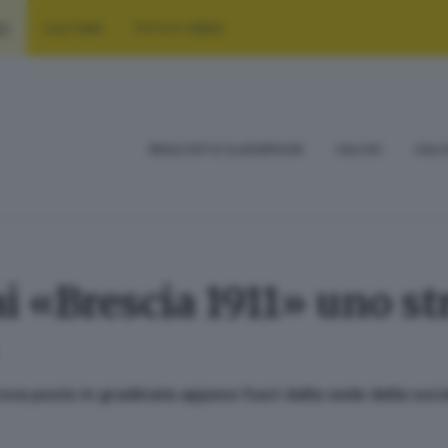
RT
CULTURA
FOTO E VIDEO
RISULTATI E CLASSIFICHE
CALCIO
CALC
ai «Brescia 1911» uno st
rova posto in gradinata appeso fuori dalla sede della soci