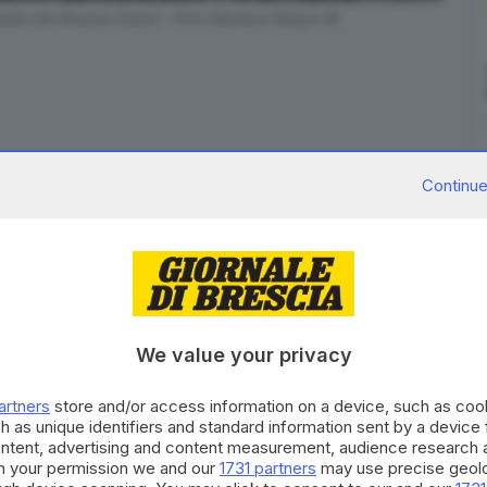
 sede del Brescia Calcio - Foto Gianluca Magro ©
Continue
alcio tenutosi venerdì
, nel quale è emersa di fatto la
e le dimissioni da presidente
, sono arrivate dal
imo pomeriggio di oggi ha appeso uno striscione
 via Solferino.
We value your privacy
ere più?»
, recita, con la firma del gruppo che
 in gradinata bassa.
artners
store and/or access information on a device, such as co
martedì 29
, si saprà quali saranno le intenzioni di
h as unique identifiers and standard information sent by a device
ontent, advertising and content measurement, audience research 
siglieri.
h your permission we and our
1731 partners
may use precise geolo