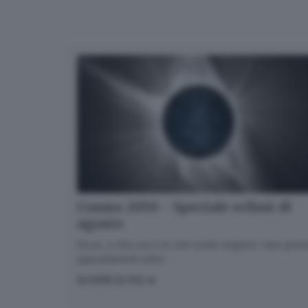
Cosmo 2050 - Speciale eclissi di
agosto
Dove, a che ora e in che modo seguire i due gran
appuntamenti estivi.
SCOPRI DI PIÙ