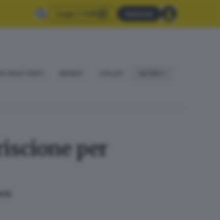
Leggi il GdB
Abbonati
IO DILETTANTI
BASKET
VOLLEY
ALTRO
riscione per
età