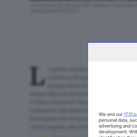
Lo striscione dei "Brescia 1911" appeso di fronte alla
www.giornaledibrescia.it
L
e prime reazioni
al Cda del Brescia C
richiesta a
Massimo Cellino di ritirar
gruppo ultras Brescia 1911,
che nel pr
davanti alla sede del Brescia Calcio
in città, in
«Cellino: ancora tu? Ma non ci dovevamo ved
solitamente allo stadio Rigamonti trova posto
We and our
1731 p
Da ricordare che
nel prossimo Cda, quello di 
personal data, suc
advertising and c
Cellino rispetto alla richiesta avanzata dai con
development. Wit