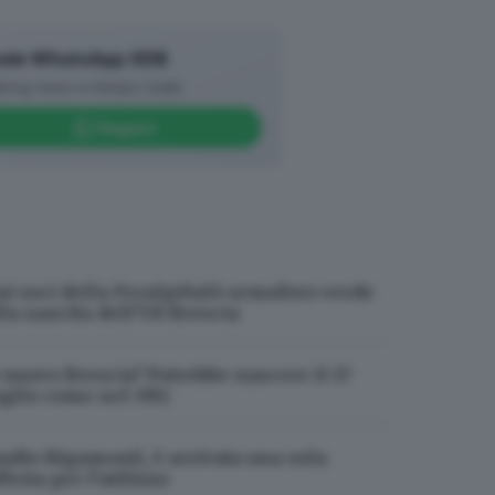
ale WhatsApp GDB
king news in tempo reale
Seguici
ai soci della FeralpiSalò semaforo verde
lla nascita dell’US Brescia
l nuovo Brescia? Potrebbe nascere il 17
uglio come nel 1911
tadio Rigamonti, è arrivata una sola
ferta per l’utilizzo
essamente nel testo della