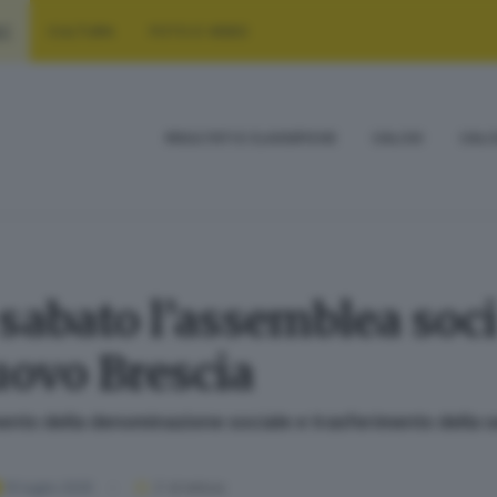
RT
CULTURA
FOTO E VIDEO
RISULTATI E CLASSIFICHE
CALCIO
CALC
 sabato l’assemblea soci
uovo Brescia
ento della denominazione sociale e trasferimento della 
10 luglio 2025
2
' di lettura