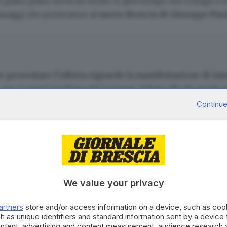
to piano piano trova un senso. E quel tempo che a lungo è 
passaggi che porteranno al
nuovo Brescia di Giuseppe Pas
r presentare l’offerta riguardo la manifestazione di inte
4 ore ci sarà il via libera del Comune. Sabato alle 10, snodo 
lpiSalò
, che al punto 1 dell’ordine del giorno ha il «mut
Continue
 legale nel rispetto e nei limiti delle disposizioni legisla
o nome, con
US Brescia
che sta prendendo sempre più piede r
e condizioni è lo stadio Rigamonti
We value your privacy
CONTENUTO PER GLI ABBONATI
artners
store and/or access information on a device, such as co
ervenire la nuova denominazione sia al Comune per l’utiliz
h as unique identifiers and standard information sent by a device
Continua a l
smi dell’ufficialità. Che verosimilmente potrebbe arrivare p
ontent, advertising and content measurement, audience research 