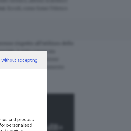
stato nemico, adesso scandisce
ini
. Eccoli, come fosse l’elenco
resse rispetto all’utilizzo dello
cruciale, è stata convocata
amento della denominazione
 without accepting
tive vigenti e del regolamento
ispetto agli altri.
okies and process
zo del Rigamonti sia alla
 for personalised
eggere con GdB+
rima del 15, ultimo giorno utile,
and services