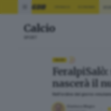
CRONACA
ECONOMIA
SPO
Calcio
SPORT
CALCIO
FeralpiSalò:
nascerà il n
Nell’ordine del giorno «mutam
Gianluca Magro
Caposervizio