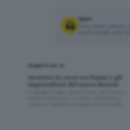
Sport
Calcio, basket, pallavolo, r
di sport, di sfide, di tifo. 
Suggeriti per te
Incontro in corso tra Pasini e gli
imprenditori del nuovo Brescia
La famiglia Cavagna, Ettore Prandini, Aldo Bonomi e
Daniele Scuola pronti a scendere ufficialmente in
campo per supportare il progetto di rilancio delle
rondinelle
Lo stadio Rigamonti © www.
Dopo l’assemblea di sabato si pr