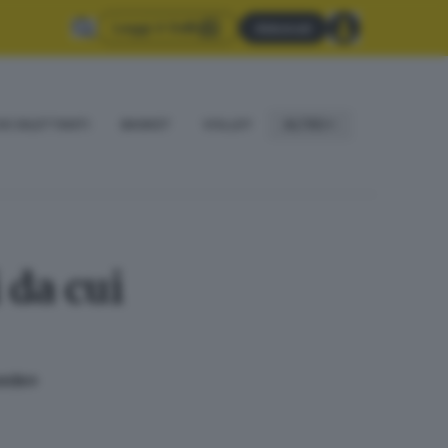
Leggi il GdB
Abbonati
IO DILETTANTI
BASKET
VOLLEY
ALTRO
 da cui
sede»