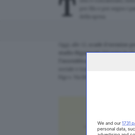
T
utto è concatenato, tut
per filo e per segno i 
della spesa.
Oggi, alle 12,
scade il termine pe
stadio Rigamonti
. Ed entro le 2
l’assemblea dei soci della Fera
sociale e trasferimento della sede
Figc». Via libera quindi al nuov
LEGGI ANCHE
Erba gialla e funghi: in ch
We and our
1731 p
A quel punto sarà tempo di far p
personal data, suc
Federazione per avere tutti i cri
advertising and c