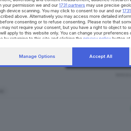
lla città il «Progetto Brescia» giovedì 17 in Loggia.
h your permission we and our
1731 partners
may use precise geolo
La nostra community si evolv
ough device scanning. You may click to consent to our and our
1731
occasioni di partecipazione, 
cribed above. Alternatively you may access more detailed infor
a è cruciale perché di fatto
sancirà la fine della FeralpiSa
per il territorio. Decidi anch
before consenting or to refuse consenting. Please note that som
strumento quotidiano di co
 may not require your consent, but you have a right to object to 
 le ore 10, in cui le diverse anime del sodalizio del Garda 
will apply to this website only. You can change your preferences 
civico.
ancirà il primo passo ufficiale. Perché poi è da lì che la 
e by returning to this site and clicking the
privacy policy
button at
zione Comune di Brescia per lo stadio e direzione Roma, Figc
SCOPRI DI PI
te interne.
Manage Options
Accept All
RIPRODU
 è il momento della verità
ia
amonti, per il quale come detto oggi alle 12 scade il termi
eresse rispetto all’utilizzo. In mattinata arriverà una sola b
presentata.