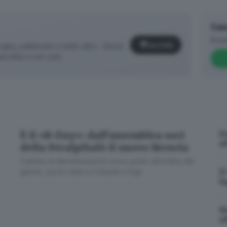
Can
Brea
Iscriviti
ugby, pallanuoto e tanto altro... Storie
Biancoblù e non solo.
D
È il «B-Day»: dall’assemblea soci
a
della FeralpiSalò il nuovo Brescia
Cambio di denominazione unico punto all’ordine del
I
giorno, poi le carte a Comune e Figc
✕
l
S
giornaledibrescia.it
of
ovvederà al
cambio di denominazione
, cosa prevista espr