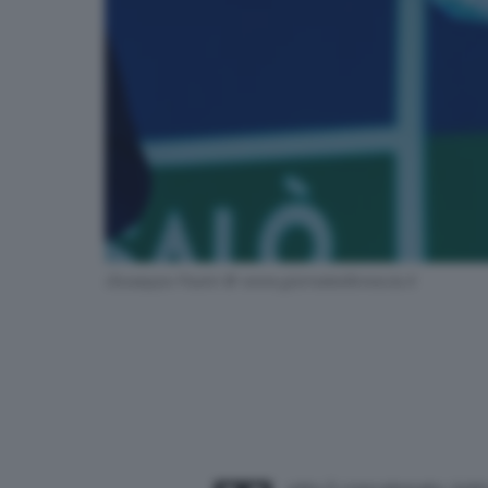
Giuseppe Pasini © www.giornaledibrescia.it