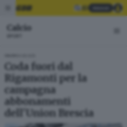
Abbonati
Calcio
SPORT
04.08.2025
CALCIO
Coda fuori dal
Rigamonti per la
campagna
abbonamenti
dell'Union Brescia