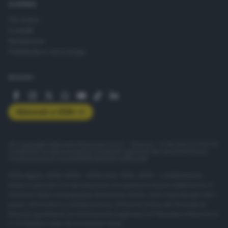
AZIENDA
Chi siamo
Contatti
Redazione
Pubblicità e necrologie
SEGUICI
Abbonati a GDB+
© Copyright Editoriale Bresciana S.p.A. - Brescia - P.IVA 00272770173
Condizioni di abbonamento
Condizioni generali del servizio
Privacy
Cookie policy
Accessibilità
Pubblicità elettorale
ISSN digital: 2499-099X - ISSN carta: 1590-346X - L'adattamento
totale o parziale e la riproduzione con qualsiasi mezzo elettronico, in
funzione della conseguente diffusione online, sono riservati per tutti i
paesi. Informative e moduli privacy. Edizione online del Giornale di
Brescia, quotidiano di informazione registrato al Tribunale di Brescia al
n° 07/1948 in data 30 novembre 1948.