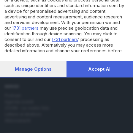
such as unique identifiers and standard information sent by
a device for personalised advertising and content,
advertising and content measurement, audience research
and services development. With your permission we and
Editoriale Bresciana S.p.A.
our
1731 partners
may use precise geolocation data and
Via Solferino 22, 25121 Brescia
identification through device scanning. You may click to
consent to our and our
1731 partners
’ processing as
RUBRICHE
described above. Alternatively you may access more
detailed information and change your preferences before
Cronaca
consenting or to refuse consenting. Please note that some
Economia
processing of your personal data may not require your
Sport
consent, but you have a right to object to such processing.
Manage Options
Accept All
Cultura e Spettacoli
Your preferences will apply to this website only. You can
change your preferences or withdraw your consent at any
time by returning to this site and clicking the
privacy policy
SERVIZI
button at the bottom of the webpage.
Podcast
Agenda eventi
ZOOM - Le vostre foto
Lettere al direttore
Abbonamenti