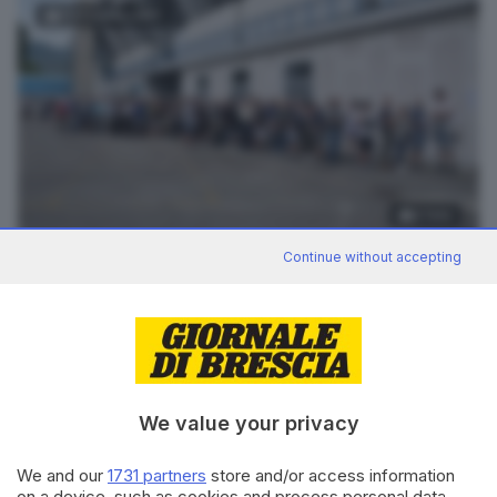
FOTOGALLERY
2
foto
Continue without accepting
RIPRODUZIONE RISERVATA © GIORNALE DI BRESCIA
CONDIVIDI
We value your privacy
We and our
1731 partners
store and/or access information
on a device, such as cookies and process personal data,