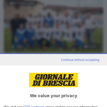
FOTOGALLERY
33
foto
Continue without accepting
RIPRODUZIONE RISERVATA © GIORNALE DI BRESCIA
torneo notturno di Maclodio 2026
ARGOMENTI
CONDIVIDI
We value your privacy
We and our
1731 partners
store and/or access information