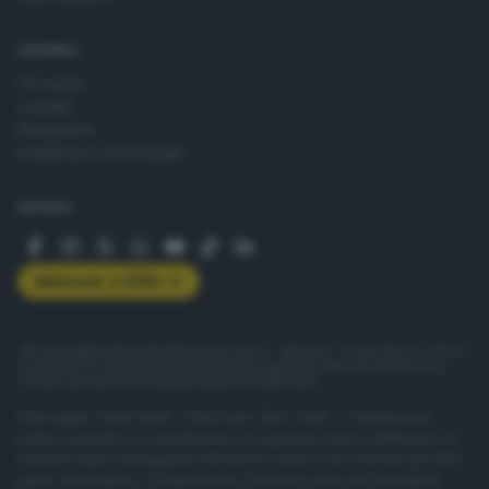
AZIENDA
Chi siamo
Contatti
Redazione
Pubblicità e necrologie
SEGUICI
Abbonati a GDB+
© Copyright Editoriale Bresciana S.p.A. - Brescia - P.IVA 00272770173
Condizioni di abbonamento
Condizioni generali del servizio
Privacy
Cookie policy
Accessibilità
Pubblicità elettorale
ISSN digital: 2499-099X - ISSN carta: 1590-346X - L'adattamento
totale o parziale e la riproduzione con qualsiasi mezzo elettronico, in
funzione della conseguente diffusione online, sono riservati per tutti i
paesi. Informative e moduli privacy. Edizione online del Giornale di