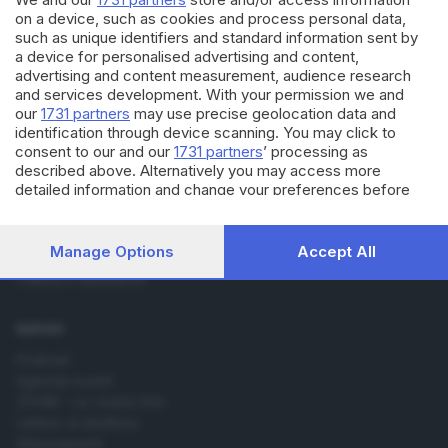
on a device, such as cookies and process personal data,
such as unique identifiers and standard information sent by
a device for personalised advertising and content,
advertising and content measurement, audience research
and services development. With your permission we and
our
1731 partners
may use precise geolocation data and
Editoriale Bresciana S.p.A.
identification through device scanning. You may click to
Via Solferino 22, 25121 Brescia
consent to our and our
1731 partners
’ processing as
described above. Alternatively you may access more
RUBRICHE
detailed information and change your preferences before
consenting or to refuse consenting. Please note that some
Cronaca
processing of your personal data may not require your
Economia
consent, but you have a right to object to such processing.
Manage Options
Accept All
Sport
Your preferences will apply to this website only. You can
Cultura e Spettacoli
change your preferences or withdraw your consent at any
time by returning to this site and clicking the
privacy policy
button at the bottom of the webpage.
SERVIZI
Podcast
Agenda eventi
ZOOM - Le vostre foto
Lettere al direttore
Abbonamenti