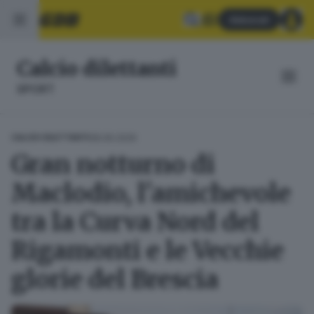
Abbonati
Calcio dilettanti
SPORT
08.06.2026
CALCIO DILETTANTI
Gran notturno di
Maclodio, l'amichevole
tra la Curva Nord del
Rigamonti e le Vecchie
glorie del Brescia