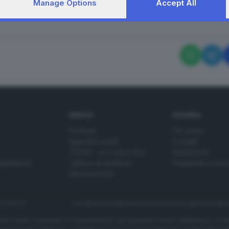
Manage Options
Accept All
RIPRODUZIONE RISERVAT
SERVIZI
AZIENDA
Podcast
Chi siamo
Agenda eventi
Contatti
ZOOM - Le vostre foto
Redazione
Spettacoli
Lettere al direttore
Pubblicità e nec
Abbonamenti
272770173
Condizioni di abbonamento
Condizioni generali del 
to totale o parziale e la riproduzione con qualsiasi mezzo elettronico, in fu