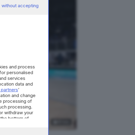
 without accepting
okies and process
 for personalised
and services
cation data and
 partners
’
mation and change
e processing of
such processing.
or withdraw your
 the bottom of
16
foto