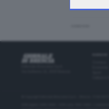
CONDIVIDI
RUBRICHE
Cronaca
Editoriale Bresciana S.p.A.
Economia
Via Solferino 22, 25121 Brescia
Sport
Cultura e 
© Copyright Editoriale Bresciana S.p.A. - Brescia - P.IVA 00
ISSN digital: 2499-099X - ISSN carta: 1590-346X - L'adattamen