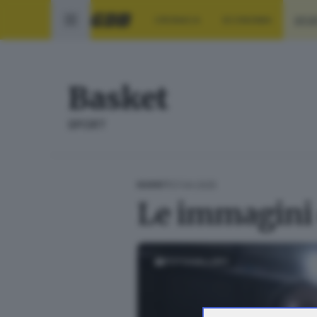
CRONACA
ECONOMIA
SPO
Basket
SPORT
27.04.2025
BASKET
Le immagini
FOTOGALLERY