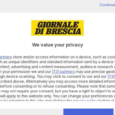
Continue
We value your privacy
artners
store and/or access information on a device, such as co
h as unique identifiers and standard information sent by a device
ontent, advertising and content measurement, audience research 
h your permission we and our
1731 partners
may use precise geolo
ough device scanning. You may click to consent to our and our
1731
cribed above. Alternatively you may access more detailed infor
before consenting or to refuse consenting. Please note that som
 may not require your consent, but you have a right to object to 
will apply to this website only. You can change your preferences 
e by returning to this site and clicking the
privacy policy
button at