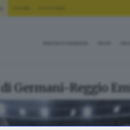
RT
CULTURA
FOTO E VIDEO
RISULTATI E CLASSIFICHE
CALCIO
CALC
 di Germani-Reggio Emi