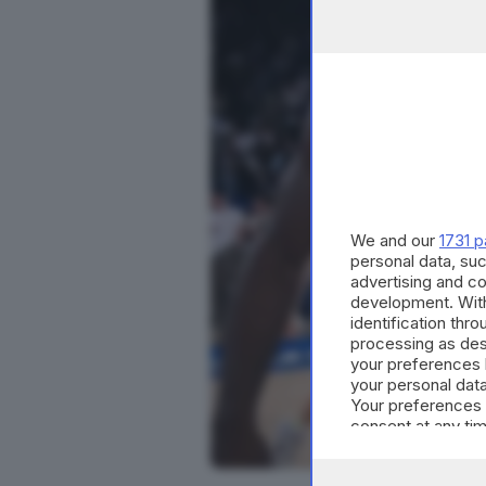
We and our
1731 p
personal data, suc
advertising and c
development. Wit
identification thr
processing as des
your preferences 
your personal data
Your preferences 
consent at any tim
the webpage.