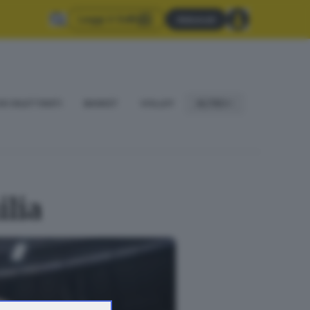
Leggi il GdB
Abbonati
IO DILETTANTI
BASKET
VOLLEY
ALTRO
lia