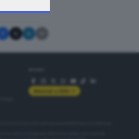
A © GIORNALE DI BRESCIA
SEGUICI
Abbonati a GDB+
rologie
servizio
Privacy
Cookie policy
Accessibilità
Pubblicità elettorale
nzione della conseguente diffusione online, sono riservati