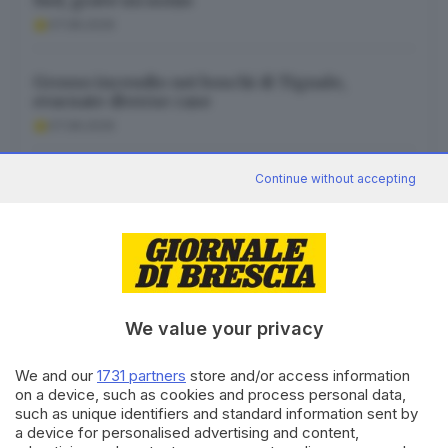
07.08.2026
Grosso incendio nei boschi di Tignale,
evacuate diverse case
07.08.2026
Continue without accepting
Caldo, è record del millennio. E a 3.000 metri
crisi per il permafrost
07.08.2026
We value your privacy
Canale WhatsApp GDB
We and our
1731 partners
store and/or access information
Breaking news in tempo reale
on a device, such as cookies and process personal data,
such as unique identifiers and standard information sent by
Seguici
a device for personalised advertising and content,