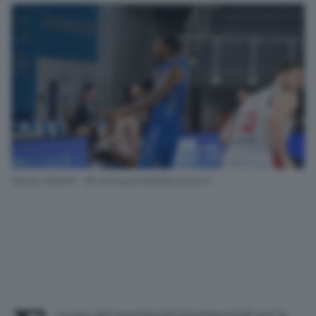
Kenny Gabriel - © www.giornaledibrescia.it
ra uno dei
movimenti fondamentali
per la