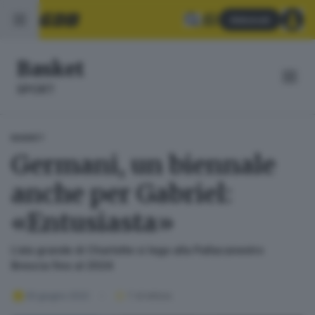
Abbonati
Basket
SPORT
BASKET
Germani, un biennale
anche per Gabriel:
«Entusiasta»
L’ala grande di Charlotte si lega alla Pallacanestro
Brescia fino al 2024
29 giugno 2022
1
' di lettura