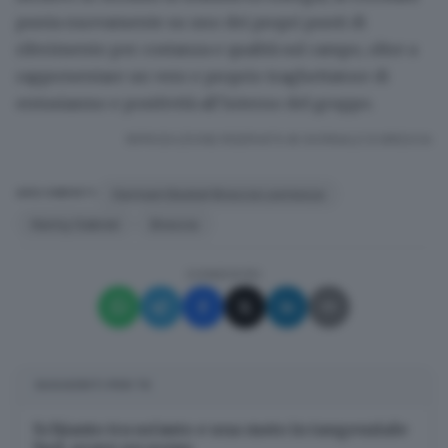
punta nuovamente su uno dei propri punti di
riferimento per costanza e qualità sul campo, oltre a
rappresentare un vero e proprio traghettatore di
entusiasmo e positività all’interno del gruppo.
RIPRODUZIONE RISERVATA © GIORNALE DI BRESCIA
Germani Basket Brescia Leonessa
ARGOMENTI
Kenny Gabriel
Brescia
CONDIVIDI
SUGGERITI PER TE
Schianto tra un’auto e una moto in tangenziale
Sud, grave un uomo