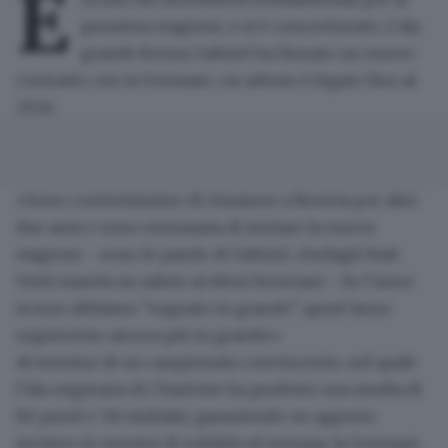
E
prossima stagione, e si è concretizzato.
L’ala
grande Kenny Gabriel
ha firmato un nuovo
contratto con la Germani, cui adesso è legato fino al
2024.
«Sono contentissimo di rimanere a Brescia per altri
due anni e
sono entusiasta
di iniziare la
nuova
stagione
- sono le parole di Gabriel, chedagli Stati
Uniti manda un saluto ai tifosi bresciani -. Se l’anno
scorso abbiamo "sognato in grande", quest’anno
sogneremo ancora più in grande».
Al termine di un campionato convincente, nel quale
l’ala originaria di Charlotte ha prodotto una media di
8.6 punti e 5.8 rimbalzi, garantendo un apporto
incisivo in termini di solidità ed energia, la Germani