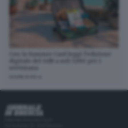
Con la Summer Card leggi l’edizione
digitale del GdB a soli 5,99€ per 1
settimana
SCOPRI DI PIÙ
Editoriale Bresciana S.p.A.
Via Solferino 22, 25121 Brescia