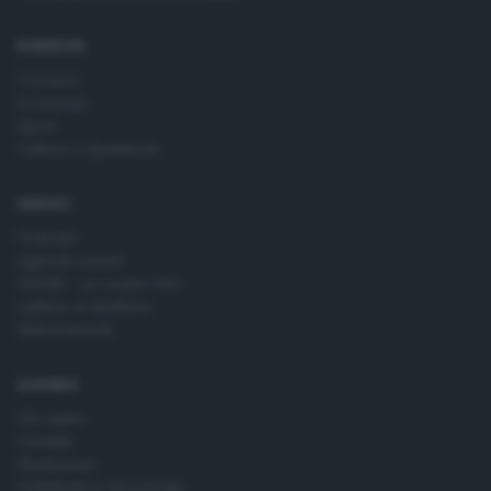
RUBRICHE
Cronaca
Economia
Sport
Cultura e Spettacoli
SERVIZI
Podcast
Agenda eventi
ZOOM - Le vostre foto
Lettere al direttore
Abbonamenti
AZIENDA
Chi siamo
Contatti
Redazione
Pubblicità e necrologie