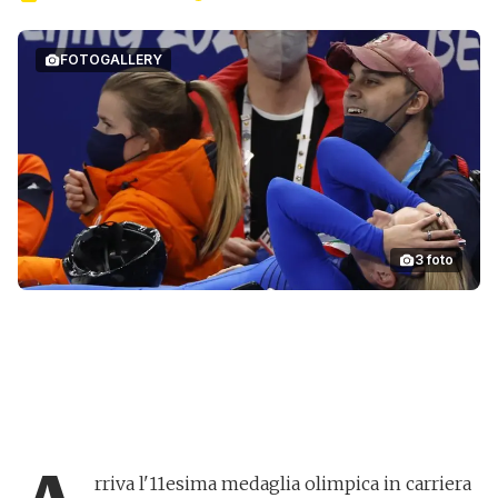
FOTOGALLERY
3
foto
Arianna Fontana
rriva l'11esima medaglia olimpica in carriera