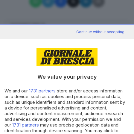
SUGGERITI PER TE
Continue without accepting
Jacobs capitano della 4x100: il sogno è
ripetere le gesta di Tokyo
08.08.2024
Jacobs e Rigali, trenino olimpico: La 4x100
bresciana vola a Parigi
We value your privacy
06.05.2024
We and our
1731 partners
store and/or access information
on a device, such as cookies and process personal data,
Jacobs, il conto alla rovescia verso la resa dei
such as unique identifiers and standard information sent by
conti nei 100 metri
a device for personalised advertising and content,
29.07.2024
advertising and content measurement, audience research
and services development. With your permission we and
our
1731 partners
may use precise geolocation data and
identification through device scanning. You may click to