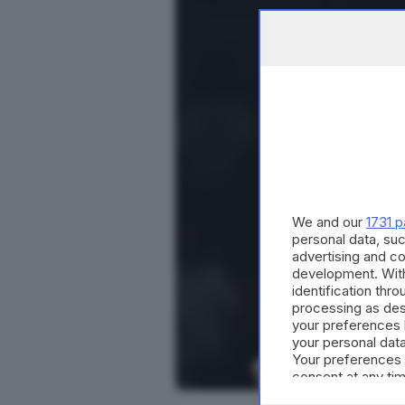
We and our
1731 p
personal data, suc
advertising and c
development. Wit
identification thr
processing as des
your preferences 
your personal data
Your preferences 
consent at any tim
the webpage.