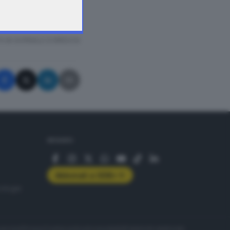
nata tre volte per
A © GIORNALE DI BRESCIA
SEGUICI
Abbonati a GDB+
rologie
servizio
Privacy
Cookie policy
Accessibilità
Pubblicità elettorale