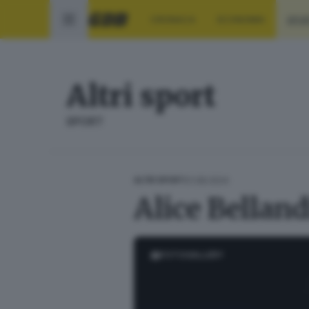
CRONACA
ECONOMIA
SPO
Altri sport
SPORT
01.08.2024
ALTRI SPORT
Alice Belland
FOTOGALLERY