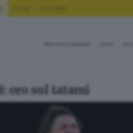
RT
CULTURA
FOTO E VIDEO
RISULTATI E CLASSIFICHE
CALCIO
CALC
i: oro sul tatami