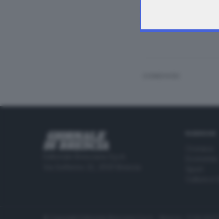
La judoka bresciana
irregolarità (shido)
CONDIVIDI
RUBRICHE
Cronaca
Editoriale Bresciana S.p.A.
Economia
Via Solferino 22, 25121 Brescia
Sport
Cultura e 
© Copyright Editoriale Bresciana S.p.A. - Brescia - P.IVA 00