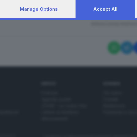
 ha battuto l’israeliana Inbar Lanir, che è stata sanzio
Manage Options
Accept All
.
RIPRODUZIONE RISERVAT
SERVIZI
AZIENDA
Podcast
Chi siamo
Agenda eventi
Contatti
ZOOM - Le vostre foto
Redazione
Spettacoli
Lettere al direttore
Pubblicità e nec
Abbonamenti
272770173
Condizioni di abbonamento
Condizioni generali del 