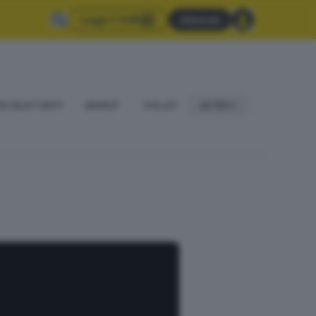
Leggi il GdB
Abbonati
IO DILETTANTI
BASKET
VOLLEY
ALTRO