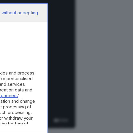
 without accepting
okies and process
 for personalised
and services
cation data and
 partners
’
mation and change
e processing of
such processing.
or withdraw your
6
foto
 the bottom of