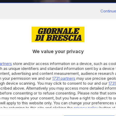
Continue
We value your privacy
artners
store and/or access information on a device, such as co
h as unique identifiers and standard information sent by a device
ontent, advertising and content measurement, audience research 
h your permission we and our
1731 partners
may use precise geolo
ough device scanning. You may click to consent to our and our
1731
cribed above. Alternatively you may access more detailed infor
before consenting or to refuse consenting. Please note that som
 may not require your consent, but you have a right to object to 
will apply to this website only. You can change your preferences 
e by returning to this site and clicking the
privacy policy
button at