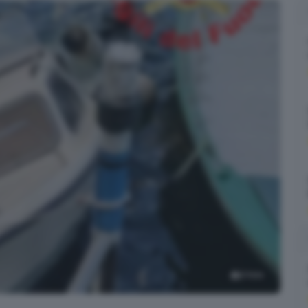
3
foto
tisola