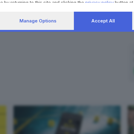
e by returning to this site and clicking the
privacy policy
button at
Manage Options
Accept All