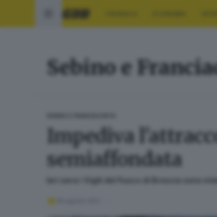
CRONACA
ECONOMIA
SPO
Sebino e Francia
SEBINO E FRANCIACORTA
Impediva l'attracc
semiaffondata
Ieri sera i Vigili del Fuoco di Brescia sono 
06 agosto 2021