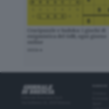
Crucipuzzle e Sudoku: i giochi di
enigmistica del GdB, ogni giorno
online
GIOCA
RUBRICHE
Cronaca
Editoriale Bresciana S.p.A.
Economia
Via Solferino 22, 25121 Brescia
Sport
Cultura e 