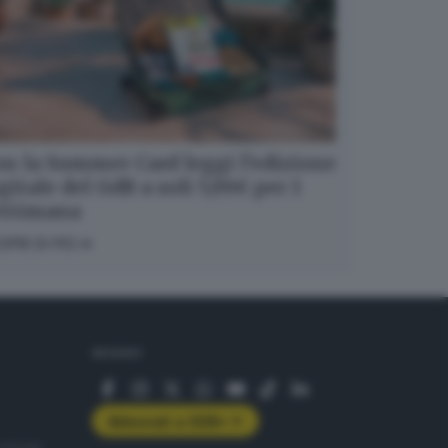
n la Summer Card leggi l’edizione
gitale del GdB a soli 5,99€ per 1
ettimana
OPRI DI PIÙ
SEGUICI
Abbonati a GDB+
rologie