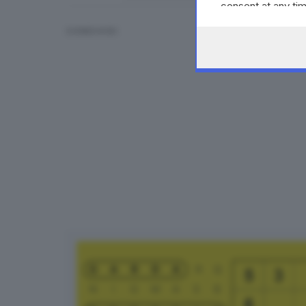
consent at any tim
the webpage.
CONDIVIDI