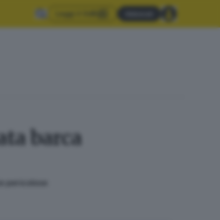
Leggi il GdB
Abbonati
ata barca
ze pericolose