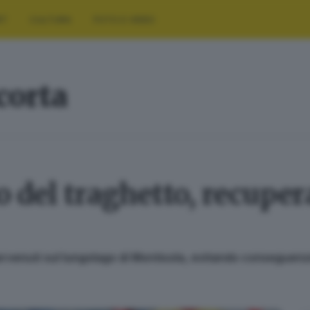
RT
CULTURA
FOTO E VIDEO
corta
o del traghetto, recuper
intervenuti sul lungolago di Montisola, evitando conseguen