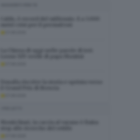
SUGGERITI PER TE
Caldo, è record del millennio. E a 3.000
metri crisi per il permafrost
07.08.2026
La Chiesa di oggi nelle parole di ieri:
Leone XIV erede di papa Montini
07.08.2026
Doualla riscrive la storia e sprinta verso
il Grand Prix di Brescia
07.08.2026
I PIÙ LETTI
Montichiari, la caccia al varano è finita:
stop alle ricerche del rettile
07.08.2026