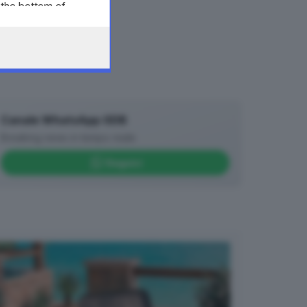
 the bottom of
Canale WhatsApp GDB
Breaking news in tempo reale
Seguici