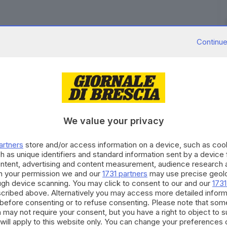
Continue
no intervenuti sul lungolago di Montisola, per
e, a causa di un problema allo scafo,
stava
raghetto che fa spola sull'isola dal porto del Comune
aia di turisti. C'era inoltre la
seria possibilità di
We value your privacy
bbe messo a rischio la flora e la fauna del lago.
artners
store and/or access information on a device, such as co
ezza l'imbarcazione con tempestività, evitando
h as unique identifiers and standard information sent by a device
ontent, advertising and content measurement, audience research 
h your permission we and our
1731 partners
may use precise geolo
ough device scanning. You may click to consent to our and our
1731
cribed above. Alternatively you may access more detailed infor
RIPRODUZIONE RISERVATA © GIORNALE DI BRESCIA
before consenting or to refuse consenting. Please note that som
 may not require your consent, but you have a right to object to 
ontisola
will apply to this website only. You can change your preferences 