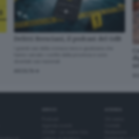
Delitti Bresciani, il podcast del GdB
I grandi casi della cronaca nera e giudiziaria che
Co
hanno varcato i confini della provincia e sono
di
diventati casi nazionali
s
ASCOLTA
SC
SERVIZI
AZIENDA
Podcast
Chi siamo
Agenda eventi
Contatti
ZOOM - Le vostre foto
Redazione
Spettacoli
Lettere al direttore
Pubblicità e nec