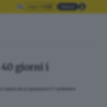
Leggi il GdB
Abbonati
40 giorni i
ovane caduta da un gommone il 1° settembre