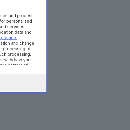
okies and process
 for personalised
and services
cation data and
 partners
’
mation and change
e processing of
such processing.
or withdraw your
 the bottom of