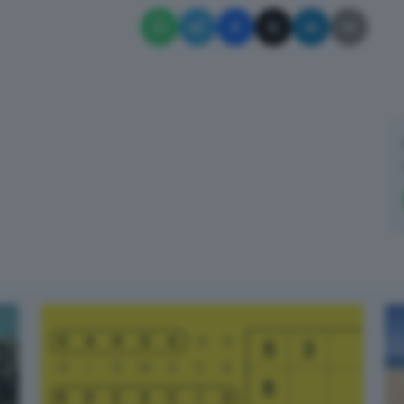
✕
Cosa è successo oggi? A metà pomeriggio facciamo il punto, tra
cronaca e novità del giorno.
Email*
Quando invii il modulo, controlla la tua inbox per confermare
l'iscrizione
Informativa ai sensi dell’articolo 13 del Regolamento
UE 2016/679 o GDPR*