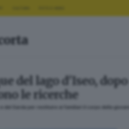
RT
CULTURA
FOTO E VIDEO
corta
ue del lago d'Iseo, dopo 
no le ricerche
 e del Garda per restituire ai familiari il corpo della gi