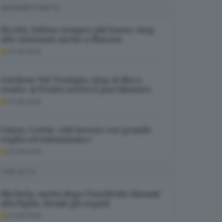
SUGGERITI PER TE
Siccità, Sebino sempre più basso: stop
alle motonavi anche a Marone
07.08.2026
Gardone Val Trompia, stop al disco
orario: ai Portici arriva il parchimetro
07.08.2026
Union, Corini: «Ad Arezzo con grande
voglia ed entusiasmo»
07.08.2026
I PIÙ LETTI
Michela, morta dopo l’incidente davanti
alla figlia: donati gli organi
07.08.2026