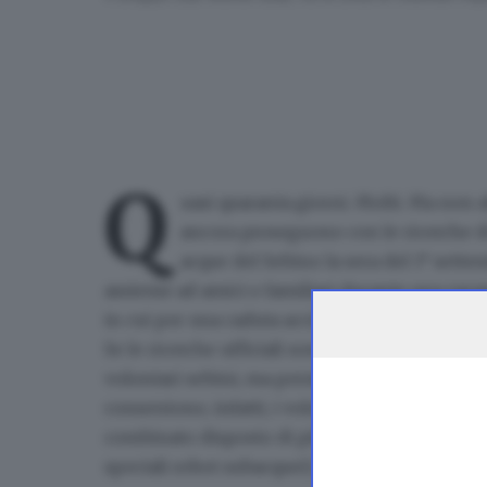
Q
uasi quaranta giorni. Molti. Ma non 
ancora proseguono con le ricerche 
acque del Sebino la sera del 1° sett
assieme ad amici e familiari durante una vac
in cui per una caduta accidentale è finita nel l
Se le
ricerche ufficiali sono infatti state sosp
volontari sebini, ma persino gardesani. Quan
consentono, infatti, i volontari tornano a sca
combinato disposto di più tecnologie (nelle var
speciali robot subacquei) possa finalmente rest