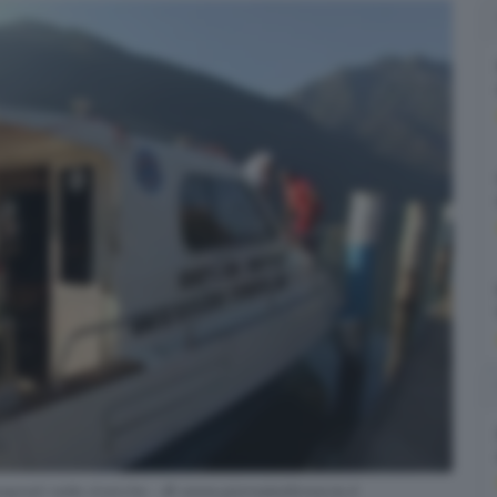
pegnati nelle ricerche - © www.giornaledibrescia.it