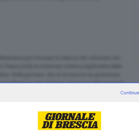
abbastanza per fermare lo slancio dei volontari che
di
Chiara Lindl, la ventenne tedesca inghiottita dalle
embre
. Della giovane, che si trovava su un gommone
anza a Pisogne, non si hanno più tracce dal momento
ago.
Continue
ese
, proseguono nei fine settimana quelle dei
do le incombenze lavorative della settimana lo
ndagliare le acque con i
sonar
, nella speranza che il
ie fasi delle ricerche si è fatto ricorso anche a
ituire alla famiglia le spoglie della ragazza.