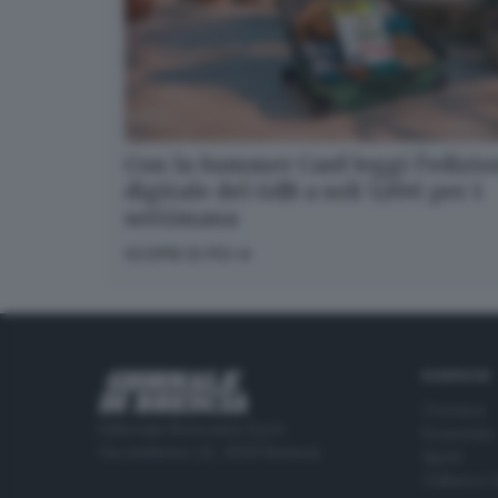
Con la Summer Card leggi l’edizi
digitale del GdB a soli 5,99€ per 1
settimana
SCOPRI DI PIÙ
RUBRICHE
Cronaca
Editoriale Bresciana S.p.A.
Economia
Via Solferino 22, 25121 Brescia
Sport
Cultura e 