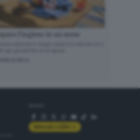
para l’inglese in un mese
nuova edizione in cinque volumi è in edicola con il
 ogni giovedì fino al 20 agosto
OPRI DI PIÙ
SEGUICI
Abbonati a GDB+
rologie