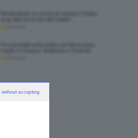
Montichiari, la caccia al varano è finita:
stop alle ricerche del rettile
07.08.2026
Tre incendi nella notte nel Bresciano:
roghi a Cologne, Botticino e Torbole
07.08.2026
 without accepting