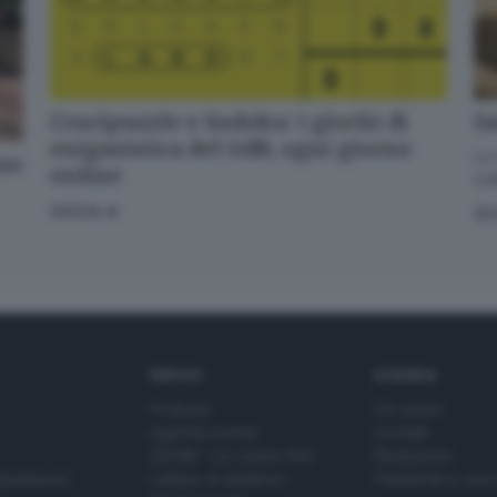
Alla mail registrata verranno inviati periodicamente messaggi di posta
elettronica contenenti le ultime notizie. Potrà interrompere in ogni momento
l'invio seguendo le istruzioni che troverà in ogni messaggio.
Clicca qui per
l'informativa estesa
Accetta ed iscriviti
Crucipuzzle e Sudoku: i giochi di
Im
enigmistica del GdB, ogni giorno
La 
one
online
GdB
GIOCA
SC
SERVIZI
AZIENDA
Podcast
Chi siamo
Agenda eventi
Contatti
ZOOM - Le vostre foto
Redazione
Spettacoli
Lettere al direttore
Pubblicità e nec