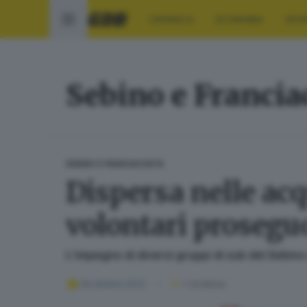
CRONACA
ECONOMIA
SPO
Sebino e Francia
SEBINO E FRANCIACORTA
Dispersa nelle acq
volontari proseguo
L'impegno di diversi gruppi di sub del Sebino
08 ottobre 2023
1
' di lettura