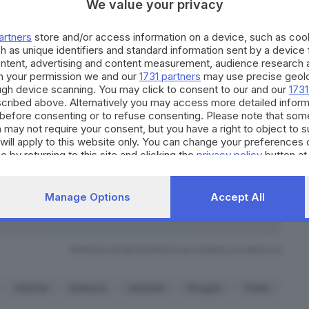
We value your privacy
gne, Toline, Lovere e Castro
sono tornati i sub del
artners
store and/or access information on a device, such as co
, ma pure il nucleo subacquei dei Volontari del
h as unique identifiers and standard information sent by a device
ontent, advertising and content measurement, audience research 
h your permission we and our
1731 partners
may use precise geolo
el minimo conforto ai familiari di Chiara Lindl che
ough device scanning. You may click to consent to our and our
1731
lla ricerca di elementi che consentano
cribed above. Alternatively you may access more detailed infor
before consenting or to refuse consenting. Please note that som
nformazioni che vengono comunque condivise anche
 may not require your consent, but you have a right to object to 
 possano contribuire a dare nuovo impulso anche alle
will apply to this website only. You can change your preferences 
e by returning to this site and clicking the
privacy policy
button at
Manage Options
Accept All
Iscriviti
o facciamo il punto, tra cronaca e novità
RIPRODUZIONE RISERVATA © GIORNALE DI BRESCIA
20enne
tedesca
volontari
Pisogne
Toline