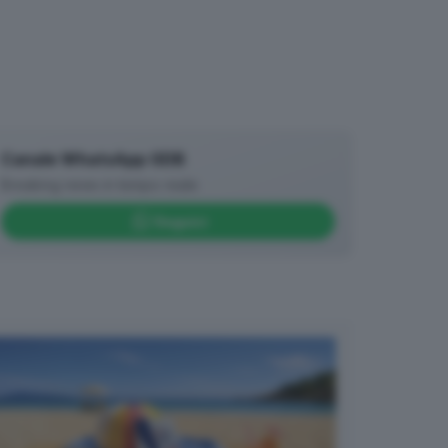
Canale WhatsApp GDB
Breaking news in tempo reale
Seguici