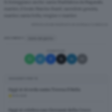
Si festeggiano anche:
santa Maddalena da Nagasaki,
martire; il beato Narciso Basté, sacerdote gesuita,
martire; santa Sofia, vergine e martire.
RIPRODUZIONE RISERVATA © GIORNALE DI BRESCIA
Santo del giorno
ARGOMENTI
CONDIVIDI
SUGGERITI PER TE
Oggi si ricorda santa Teresa D’Avila
15.10.2025
Oggi si celebra san Giovanni della Croce