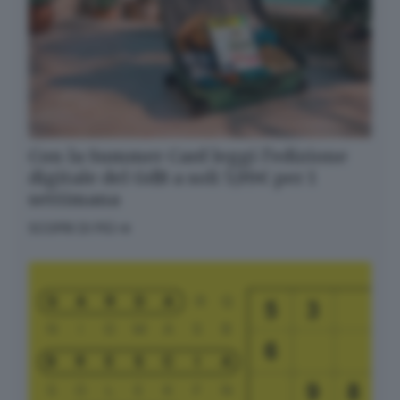
Con la Summer Card leggi l’edizione
digitale del GdB a soli 5,99€ per 1
settimana
SCOPRI DI PIÙ