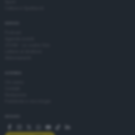
Sport
Cultura e Spettacoli
SERVIZI
Podcast
Agenda eventi
ZOOM - Le vostre foto
Lettere al direttore
Abbonamenti
AZIENDA
Chi siamo
Contatti
Redazione
Pubblicità e necrologie
SEGUICI