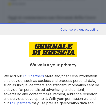
14.12.2023
Oggi si commemora san Giovanni della Croce
14.12.2025
Continue without accepting
Canale WhatsApp GDB
Breaking news in tempo reale
We value your privacy
Seguici
We and our
1731 partners
store and/or access information
on a device, such as cookies and process personal data,
such as unique identifiers and standard information sent by
a device for personalised advertising and content,
advertising and content measurement, audience research
and services development. With your permission we and
our
1731 partners
may use precise geolocation data and