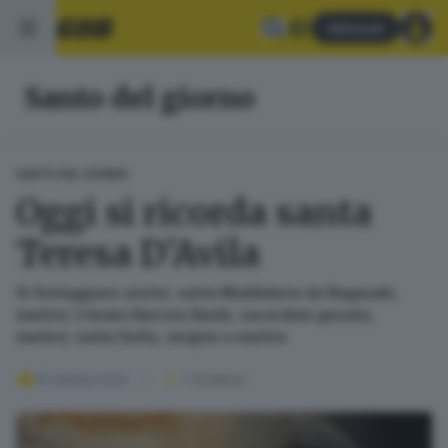
Abbonati
Santo del giorno
SANTO DEL GIORNO
Oggi si ricorda santa
Teresa D’Avila
Si festeggiano anche: santa Maddalena da Nagasaki,
martire; il beato Narciso Basté, sacerdote gesuita,
martire; santa Sofia, vergine e martire
15 ottobre 2024
1
' di lettura