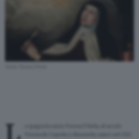
Santa Teresa D’Avila
L
a spagnola santa Teresa D’Avila, al secolo
Teresa de Cepeda y Ahumeda, nasce nel 1515.