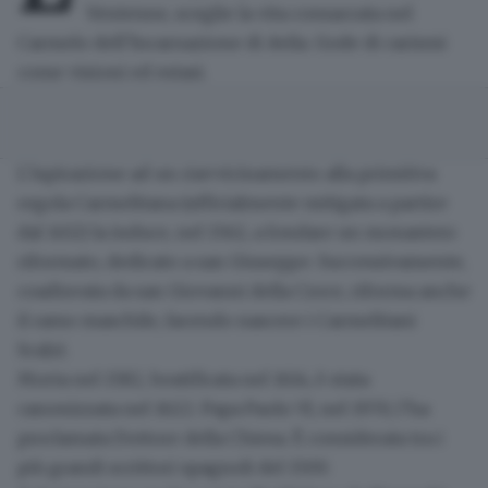
Ventenne, sceglie la vita consacrata nel
Carmelo dell’Incarnazione di Avila
. Gode di carismi
come visioni ed estasi.
L’ispirazione ad un riavvicinamento alla primitiva
regola Carmelitana (ufficialmente mitigata a partire
dal 1452) la induce, nel 1562, a
fondare un monastero
riformato
, dedicato a san Giuseppe. Successivamente,
coadiuvata da san Giovanni della Croce, riforma anche
il ramo maschile, facendo nascere i
Carmelitani
Scalzi
.
Morta nel 1582, beatificata nel 1614, è stata
canonizzata nel 1622.
Papa Paolo VI
, nel 1970, l’ha
proclamata Dottore della Chiesa. È considerata tra i
più grandi scrittori spagnoli del 1500.