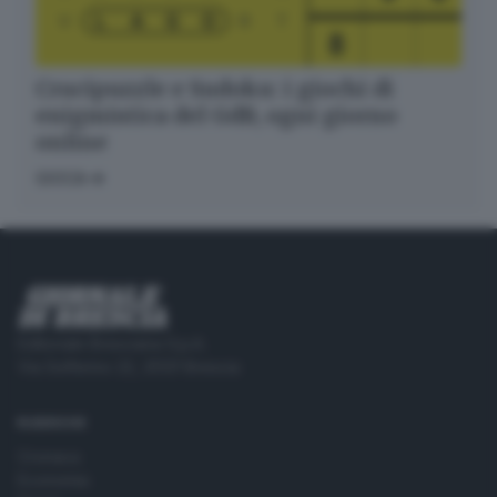
Crucipuzzle e Sudoku: i giochi di
enigmistica del GdB, ogni giorno
online
GIOCA
Editoriale Bresciana S.p.A.
Via Solferino 22, 25121 Brescia
RUBRICHE
Cronaca
Economia