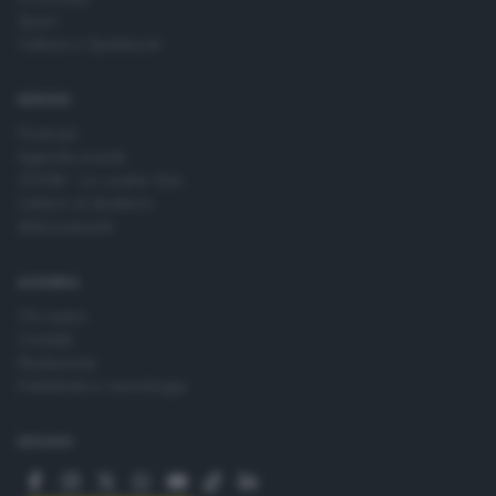
Sport
Cultura e Spettacoli
SERVIZI
Podcast
Agenda eventi
ZOOM - Le vostre foto
Lettere al direttore
Abbonamenti
AZIENDA
Chi siamo
Contatti
Redazione
Pubblicità e necrologie
SEGUICI