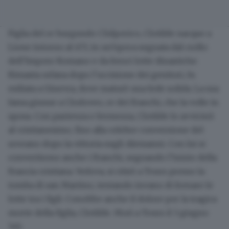
Figlia del re burgundo Chilperico, Clotilde nacque a
Lione
intorno al 473
, in un’epoca segnata dal crollo
dell’Impero Romano e da feroci lotte dinastiche.
Rimasta orfana dopo l’uccisione dei genitori, fu
esiliata a Ginevra, dove maturò una fede solida. La sua
fama giunse a
Clodoveo
, re dei Franchi, che la volle in
sposa. Con pazienza e fermezza, Clotilde lo avvicinò
al cristianesimo, fino alla celebre conversione del
sovrano dopo la vittoria sugli
Alemanni
. Con lui si
convertirono anche i Franchi, segnando l’inizio della
Francia cristiana. Vedova, si ritirò a Tours presso la
tomba di san Martino, tentando invano di frenare le
lotte tra i figli. Conobbe anche il dolore per la tragica
morte della figlia, Clotilde.
Morì a Tours il 3 giugno
545
.