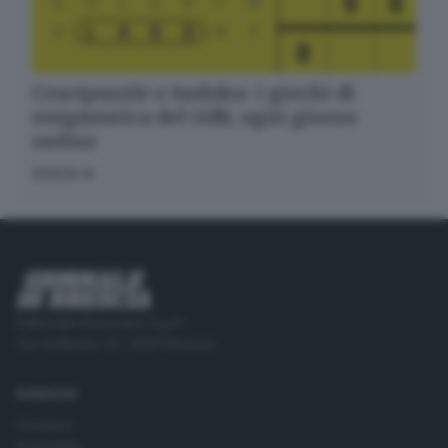
Crucipuzzle e Sudoku: i giochi di
enigmistica del GdB, ogni giorno
online
GIOCA
Editoriale Bresciana S.p.A.
Via Solferino 22, 25121 Brescia
RUBRICHE
Cronaca
Economia