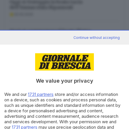
Oggi si festeggia la beata Lucia
dell’Immacolata Ripamonti
30.05.2026
Oggi si commemora il beato Pietro
Gambacorta
Continue without accepting
17.06.2026
We value your privacy
Canale WhatsApp GDB
Breaking news in tempo reale
We and our
1731 partners
store and/or access information
on a device, such as cookies and process personal data,
Seguici
such as unique identifiers and standard information sent by
a device for personalised advertising and content,
advertising and content measurement, audience research
and services development. With your permission we and
our
1731 partners
may use precise geolocation data and