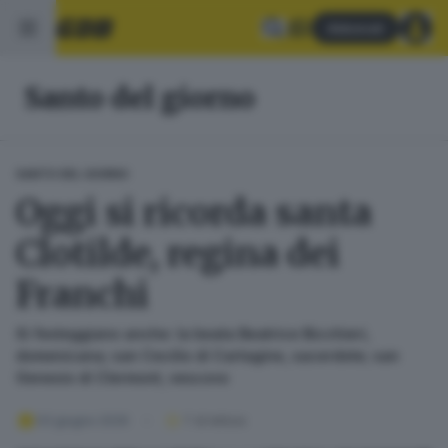
Abbonati
Santo del giorno
SANTO DEL GIORNO
Oggi si ricorda santa
Clotilde, regina dei
Franchi
Si festeggiano anche: la beata Beatrice Bicchieri,
domenicana; san Cecilio di Cartagine, sacerdote; san
Genesio di Clermont, vescovo
03 giugno 2026
1
' di lettura