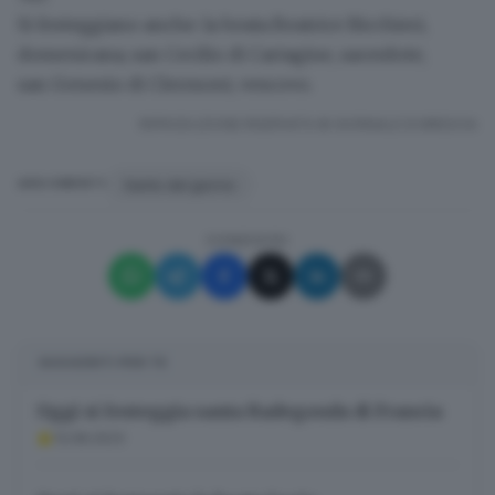
Si festeggiano anche:
la beata Beatrice Bicchieri,
domenicana; san Cecilio di Cartagine, sacerdote;
san Genesio di Clermont, vescovo.
RIPRODUZIONE RISERVATA © GIORNALE DI BRESCIA
Santo del giorno
ARGOMENTI
CONDIVIDI
SUGGERITI PER TE
Oggi si festeggia santa Radegonda di Francia
13.08.2023