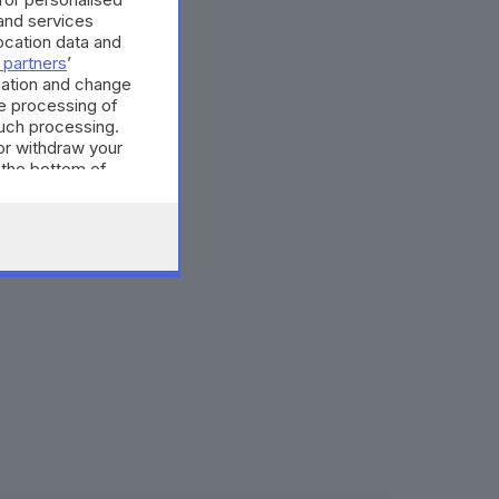
and services
cation data and
 partners
’
mation and change
e processing of
such processing.
or withdraw your
 the bottom of