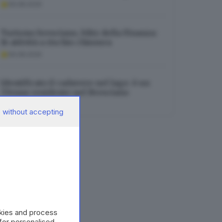
06.08.2026
Turismo bresciano, blitz della Finanza:
16 attività a rischio chiusura
06.08.2026
Identificato il cadavere nel lago: è un
37enne residente nel Bresciano
06.08.2026
 without accepting
okies and process
 for personalised