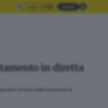
Leggi il GdB
Abbonati
tamento in diretta
e guardano al futuro della formazione di