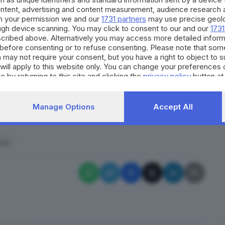
ione di giovani e adulti.
ontent, advertising and content measurement, audience research 
lli e Giovanni Lodrini,
presidente e amministratore
h your permission we and our
1731 partners
may use precise geolo
o
Rosario Rampulla,
vicecaporedattore del Giornale di
ough device scanning. You may click to consent to our and our
1731
cribed above. Alternatively you may access more detailed infor
before consenting or to refuse consenting. Please note that som
 may not require your consent, but you have a right to object to 
will apply to this website only. You can change your preferences 
reaming
venerdì 16 maggio alle 16
sul sito del
e by returning to this site and clicking the
privacy policy
button at
l video sarà disponibile
on demand sul portale di Sala
Manage Options
Accept All
RIPRODUZIONE RISERVATA © GIORNALE DI BRESCIA
cia