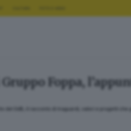
RT
CULTURA
FOTO E VIDEO
i Gruppo Foppa, l’appun
to del GdB, il racconto di traguardi, valori e progetti ch