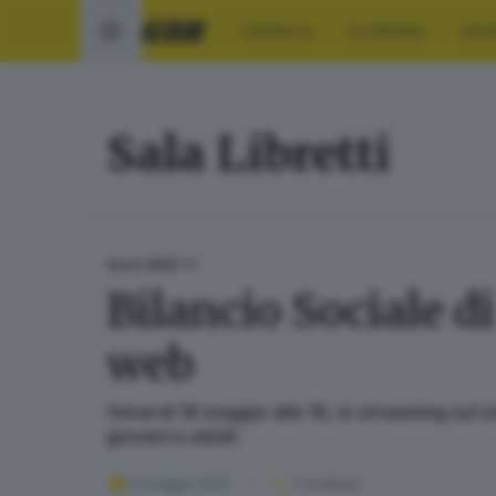
CRONACA
ECONOMIA
SPO
Sala Libretti
SALA LIBRETTI
Bilancio Sociale d
web
Venerdì 16 maggio alle 16, in streaming sul si
giovani e adulti
12 maggio 2025
1
' di lettura