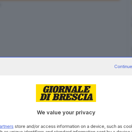
4
ntità, costruire insieme il futuro.
Venerdì 16 maggio
Continue
ncio Sociale 2023-2024
nel corso di una
diretta
traguardi raggiunti,
analizzare le attività svolte e
er che hanno contribuito alla realizzazione dei
ento.
We value your privacy
o Foppa
proporrà anche il
racconto della propria
empre il suo impegno e della metodologia educativa
artners
store and/or access information on a device, such as co
h as unique identifiers and standard information sent by a device