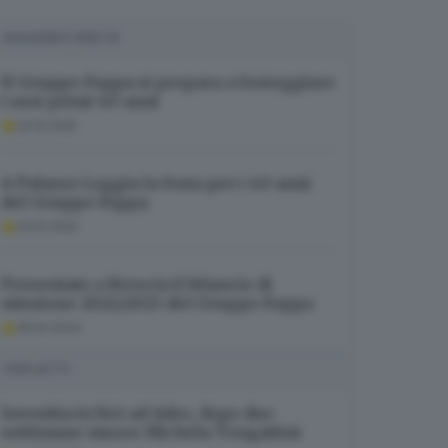
SUGGERITI PER TE
Il Gruppo Foppa si prepara a festeggiare
i suoi primi 40 anni
22.10.2025
A Palazzo Loggia la festa per i 40 anni
del Gruppo Foppa
24.10.2025
Presentato a Brescia il bilancio di
missione 2022/2023 del Gruppo Foppa
18.04.2024
I PIÙ LETTI
Investita in bici ad Adro, dopo due
settimane muore Michela Tengattini