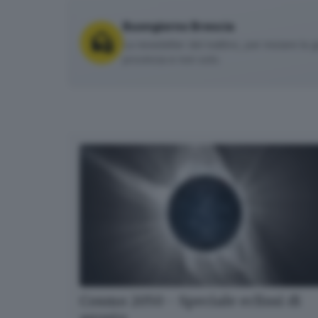
Buongiorno Brescia
La newsletter del mattino, per iniziare la g
provincia e non solo.
Cosmo 2050 - Speciale eclissi di