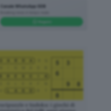
Canale WhatsApp GDB
Breaking news in tempo reale
Seguici
ucipuzzle e Sudoku: i giochi di
igmistica del GdB, ogni giorno