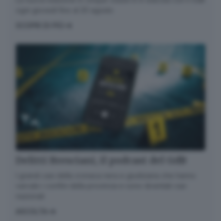
ogni giovedì fino al 20 agosto
SCOPRI DI PIÙ
Delitti Bresciani, il podcast del GdB
I grandi casi della cronaca nera e giudiziaria che hanno
varcato i confini della provincia e sono diventati casi
nazionali
ASCOLTA