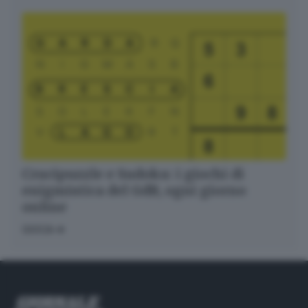
Crucipuzzle e Sudoku: i giochi di
enigmistica del GdB, ogni giorno
online
GIOCA