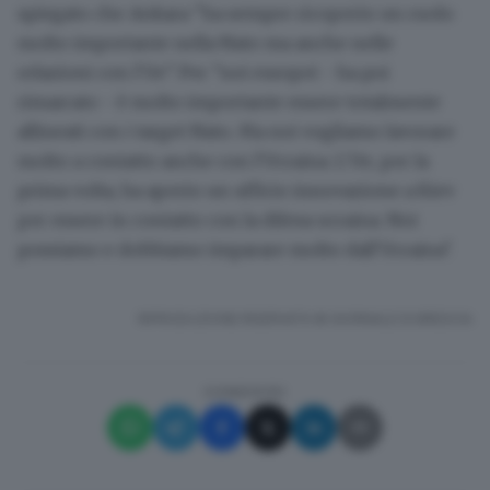
spiegato che Ankara "ha sempre ricoperto un ruolo
molto importante nella
Nato
ma anche nelle
relazioni con l'Ue". Per "noi europei - ha poi
rimarcato - è molto importante essere totalmente
allineati con i target Nato. Ma noi vogliamo lavorare
molto a contatto anche con l'Ucraina. L'Ue, per la
prima volta, ha aperto un ufficio innovazione a Kiev
per essere in contatto con la difesa ucraina. Noi
possiamo e dobbiamo imparare molto dall'Ucraina".
RIPRODUZIONE RISERVATA © GIORNALE DI BRESCIA
CONDIVIDI