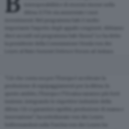
B
interoperabilità e di enormi risorse nella
difesa. E l'Ue sta aumentato i suoi
investimenti. Nel programma Safe è molto
importante l'aspetto degli appalti congiunti. Abbiamo
dieci accordi sul programma Safe finora". Lo ha detto
la presidente della Commissione
Ursula von der
Leyen
al Nato Summit Defence Forum ad Ankara.
"Ciò che conta ora per l'
Europa
è accelerare la
produzione di equipaggiamenti per la difesa. In
questo ambito, l'Europa e l'Ucraina saranno più forti
insieme, integrando le rispettive industrie della
difesa. Ciò ci garantirà rapidità, produzione di massa e
innovazione", ha sottolineato von der Leyen.
Soffermandosi sulla Turchia von der Leyen ha