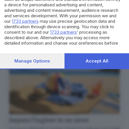
Canale WhatsApp GDB
a device for personalised advertising and content,
Breaking news in tempo reale
advertising and content measurement, audience research
and services development. With your permission we and
Seguici
our
1733 partners
may use precise geolocation data and
identification through device scanning. You may click to
consent to our and our
1733 partners
’ processing as
described above. Alternatively you may access more
detailed information and change your preferences before
consenting or to refuse consenting. Please note that some
processing of your personal data may not require your
consent, but you have a right to object to such processing.
Manage Options
Accept All
Your preferences will apply to this website only. You can
change your preferences or withdraw your consent at any
time by returning to this site and clicking the
privacy policy
button at the bottom of the webpage.
Impara l’inglese in un mese
La nuova edizione in cinque volumi è in edicola con il GdB