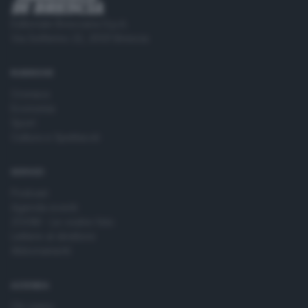
Editoriale Bresciana S.p.A.
Via Solferino 22, 25121 Brescia
RUBRICHE
Cronaca
Economia
Sport
Cultura e Spettacoli
SERVIZI
Podcast
Agenda eventi
ZOOM - Le vostre foto
Lettere al direttore
Abbonamenti
AZIENDA
Chi siamo