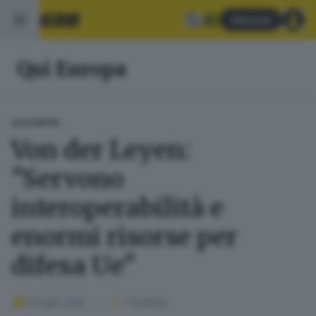
Abbonati
Qui Europa
QUI EUROPA
Von der Leyen:
"Servono
interoperabilità e
enormi risorse per
difesa Ue"
07 luglio 2026
1
' di lettura