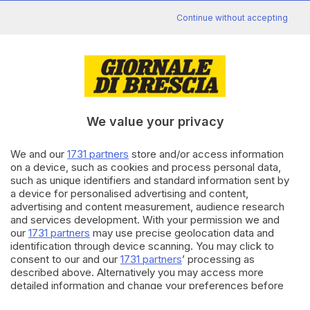
Continue without accepting
Canale WhatsApp GDB
Breaking news in tempo reale
Seguici
We value your privacy
We and our
1731 partners
store and/or access information
on a device, such as cookies and process personal data,
such as unique identifiers and standard information sent by
a device for personalised advertising and content,
advertising and content measurement, audience research
and services development. With your permission we and
our
1731 partners
may use precise geolocation data and
identification through device scanning. You may click to
consent to our and our
1731 partners
’ processing as
described above. Alternatively you may access more
detailed information and change your preferences before
consenting or to refuse consenting. Please note that some