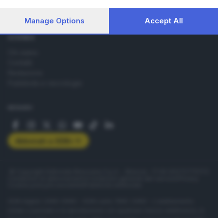
Lettere al direttore
processing of your personal data may not require your
Abbonamenti
consent, but you have a right to object to such processing.
Manage Options
Accept All
Your preferences will apply to this website only. You can
change your preferences or withdraw your consent at any
AZIENDA
time by returning to this site and clicking the
privacy policy
Chi siamo
button at the bottom of the webpage.
Contatti
Redazione
Pubblicità e necrologie
SEGUICI
Abbonati a GDB+
© Copyright Editoriale Bresciana S.p.A. - Brescia - P.IVA 00272770173
Condizioni di abbonamento
Condizioni generali del servizio
Privacy
Cookie policy
Accessibilità
Pubblicità elettorale
ISSN digital: 2499-099X - ISSN carta: 1590-346X - L'adattamento
totale o parziale e la riproduzione con qualsiasi mezzo elettronico, in