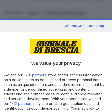
meteo
calendario meteorologico
ARGOMENTI
Passione Meteo
estate
caldo
2 giugno
ks1
Continue without accepting
Brescia
CONDIVIDI
✕
We value your privacy
SUGGERITI PER TE
We and our
1731 partners
store and/or access information
La newsletter del
Franco Baresi, campione unico e inimitabile
on a device, such as cookies and process personal data,
mattino, per iniziare la
such as unique identifiers and standard information sent by
10.08.2026
giornata sapendo che
a device for personalised advertising and content,
aria tira in città,
advertising and content measurement, audience research
provincia e non solo.
and services development. With your permission we and
Non sopporto più vedere mia figlia buttare la
our
1731 partners
may use precise geolocation data and
sua vita
Email*
identification through device scanning. You may click to
10.08.2026