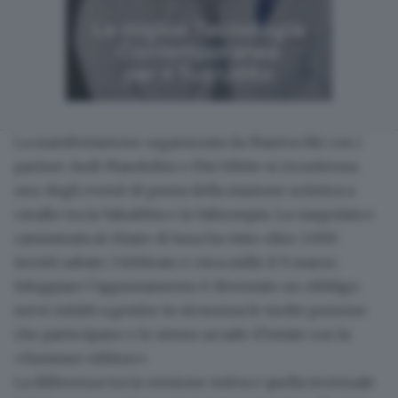
La manifestazione organizzata da
Maniva Ski
con i
partner Audi Mandolini e Disi bibite si riconferma
uno degli eventi di punta della stazione sciistica a
cavallo tra la Valsabbia e la Valtrompia. La ciaspolata e
camminata al chiaro di luna ha visto oltre
2.000
iscritti sabato 3 febbraio e circa mille il 9 marzo
.
Sdoppiare l’appuntamento è diventato un obbligo:
serve infatti a gestire in sicurezza le molte persone
che partecipano e lo stesso accade d’estate con la
«Summer edition».
La differenza tra la versione estiva e quella invernale