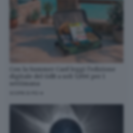
✕
Cosa è successo oggi? A
metà pomeriggio
facciamo il punto, tra
cronaca e novità del
giorno.
Email*
Con la Summer Card leggi l’edizione
digitale del GdB a soli 5,99€ per 1
settimana
Quando invii il modulo, controlla la tua inbox per
SCOPRI DI PIÙ
confermare l'iscrizione
Informativa ai sensi dell’articolo 13 del
Regolamento UE 2016/679 o GDPR*
Alla mail registrata verranno inviati periodicamente