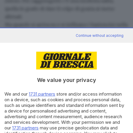
ristoro. Per raggiungerlo c’è una modesta salita,
quella in grado di dare il colpo di grazia ai meno
allenati.
Ma quando si arriva su e si infilzano i bastoncini nella
neve, la fatica si affievolisce e l’indecisione è tra
Continue without accepting
rimanere a bocca aperta con il naso all’insù verso il
cielo, dove nel frattempo sono sbucate le stelle, e
fiondarsi verso il lauto banchetto dove i volontari
dispensano vin brulè, cioccolata, biscotti e salatini. Da
lì in poi è di nuovo salita: con gli stomaci pieni c’è la
We value your privacy
volata verso il punto di ritorno.
RIPRODUZIONE RISERVATA © GIORNALE DI BRESCIA
We and our
1731 partners
store and/or access information
on a device, such as cookies and process personal data,
such as unique identifiers and standard information sent by
Maniva di Luna
ciaspolata
Maniva
ARGOMENTI
a device for personalised advertising and content,
advertising and content measurement, audience research
Collio
and services development. With your permission we and
our
1731 partners
may use precise geolocation data and
CONDIVIDI