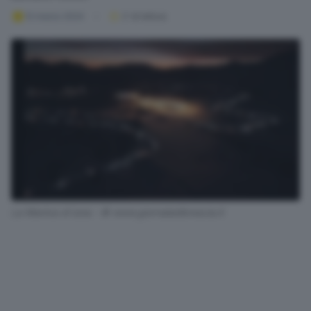
12 marzo 2024
2
' di lettura
La Maniva di luna - © www.giornaledibrescia.it