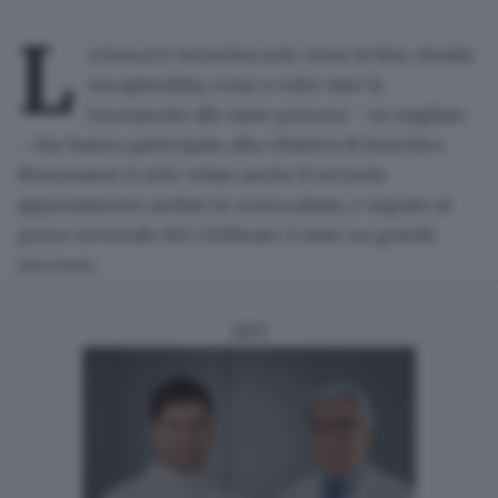
L
a luna si è intravista solo verso la fine, timida
ma splendida, come a voler dare la
buonanotte alle tante persone - un migliaio
- che hanno partecipato alla
«Maniva di luna bis»
.
Nonostante il cielo velato anche il secondo
appuntamento andato in scena sabato, e seguito al
primo invernale del 3 febbraio, è stato un grande
successo.
ADV