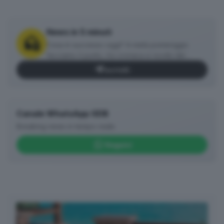
News in 5 minuti
Cosa è successo oggi? A metà pomeriggio
facciamo il punto, tra cronaca e novità del
giorno.
Iscriviti
Canale WhatsApp GDB
Breaking news in tempo reale
Seguici