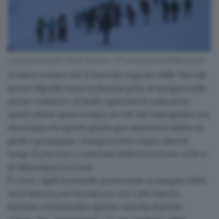
La partenza dallo Chalet Maniva - © www.giornaledibrescia.it
A mano a mano che il tracciato segnato dalle fiaccole
accese digrada verso la discesa, però,
si incappa nelle
prime «vittime» di buffi capitomboli nella neve
,
questi ultimi quasi sempre accolti dal malcapitato con
una risata e lo spirito giusto per rimettersi subito in
piedi e proseguire. Onnipresenti e super attenti,
lungo il percorso, i volontari della Protezione civile e
si Valtrompia Soccorso.
È a loro, vigili sentinelle posizionate ai margini della
neve battuta per l’occasione
, che i più stanchi
iniziano a domandare quanto manchi al punto