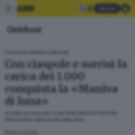
Abbonati
Outdoor
OUTDOOR
VALTROMPIA E LUMEZZANE
Con ciaspole e sorrisi la
carica dei 1.000
conquista la «Maniva
di luna»
Grande successo per la seconda edizione invernale
dell’iniziativa impreziosita dalla neve
Barbara Fenotti