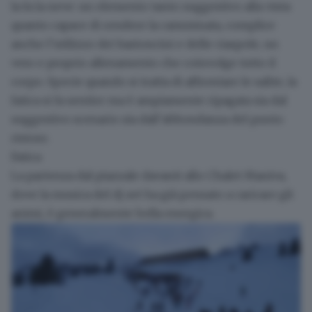
la fa la neve: un elemento tanto suggestivo alla vista
quanto capace di rendere la camminata, complice
anche l’utilizzo dei bastoncini e delle ciaspole, un
vero e proprio allenamento che coinvolge tutto il
corpo. Specie quando si tratta di affrontare le salite, la
fatica si fa sentire ma è ampiamente ripagata sia dal
suggestivo scenario sia dall’abbondanza del punto
ristoro.
Fatica
La partenza dal piazzale davanti allo Chalet Maniva,
dove la musica del dj set ha già pensato a caricare gli
animi, è generalmente bella energica.