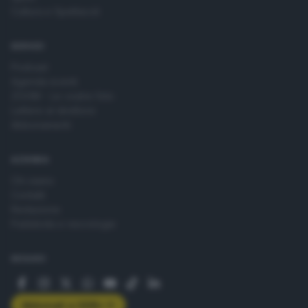
Cultura e Spettacoli
SERVIZI
Podcast
Agenda eventi
ZOOM - Le vostre foto
Lettere al direttore
Abbonamenti
AZIENDA
Chi siamo
Contatti
Redazione
Pubblicità e necrologie
SEGUICI
Abbonati a GDB+