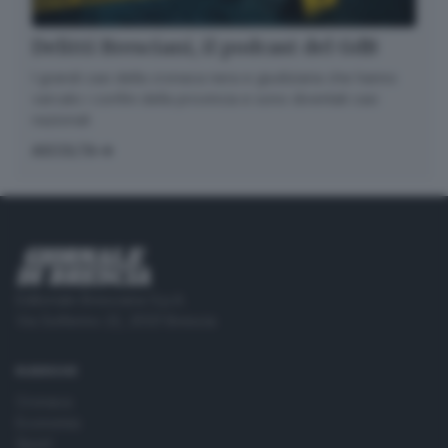
Delitti Bresciani, il podcast del GdB
I grandi casi della cronaca nera e giudiziaria che hanno
varcato i confini della provincia e sono diventati casi
nazionali
ASCOLTA
Editoriale Bresciana S.p.A.
Via Solferino 22, 25121 Brescia
RUBRICHE
Cronaca
Economia
Sport