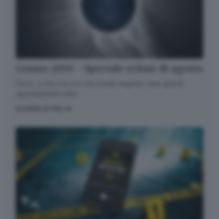
messaggi di posta elettronica contenenti le ultime
notizie. Potrà interrompere in ogni momento l'invio
seguendo le istruzioni che troverà in ogni
messaggio.
Clicca qui per l'informativa estesa
Accetta ed iscriviti
Cosmo 2050 - Speciale eclissi di agosto
Dove, a che ora e in che modo seguire i due grandi
appuntamenti estivi.
SCOPRI DI PIÙ