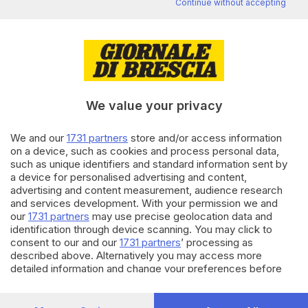
Continue without accepting
Editoriale Bresciana S.p.A.
Via Solferino 22, 25121 Brescia
RUBRICHE
We value your privacy
Cronaca
Economia
We and our
1731 partners
store and/or access information
Sport
on a device, such as cookies and process personal data,
Cultura e Spettacoli
such as unique identifiers and standard information sent by
a device for personalised advertising and content,
advertising and content measurement, audience research
SERVIZI
and services development. With your permission we and
our
1731 partners
may use precise geolocation data and
Podcast
identification through device scanning. You may click to
Agenda eventi
consent to our and our
1731 partners
’ processing as
ZOOM - Le vostre foto
described above. Alternatively you may access more
Lettere al direttore
detailed information and change your preferences before
Abbonamenti
consenting or to refuse consenting. Please note that some
processing of your personal data may not require your
consent, but you have a right to object to such processing.