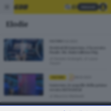
Abbonati
Elodie
11.02.2023
CULTURA
Festival di Sanremo, è la serata
finale: Mr. Rain tallona i big
di
Daniele Ardenghi
di
Laura
Fasani
08.02.2023
CULTURA
Sanremo, le pagelle della prima
serata del festival
di
Maurizio Matteotti