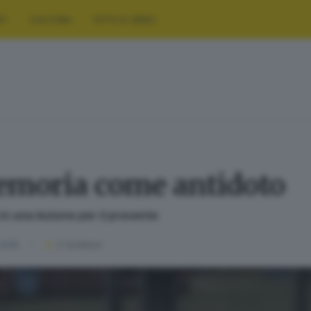
RT
CULTURA
FOTO E VIDEO
emoria come antidoto
in una lezione per il presente
 2025
2
' di lettura