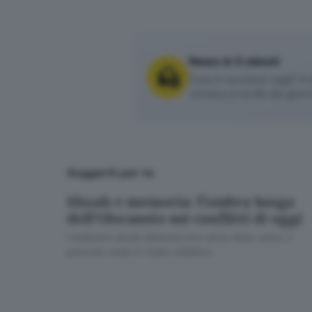
hanno vissuto
. Certamente, anch
la forza dell’istruzione è altra e 
News in 5 minuti
Cosa è successo oggi? A m
cronaca e novità del giorn
Suggeriti per te
Shoah e memoria: l’ombra lunga
dell’Olocausto sui conflitti di oggi
I testimoni diretti diminuiscono anno dopo anno: il
pericolo reale è l’oblio selettivo