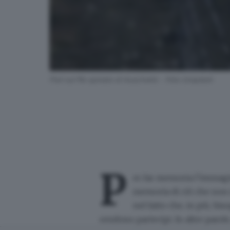
Fiori sul filo spinato di Auschwitz - Foto Unsplash
P
er far memoria l’immagin
memoria di ciò che non s
nel fatto che, in più, bis
rendono partecipi. In altre parole