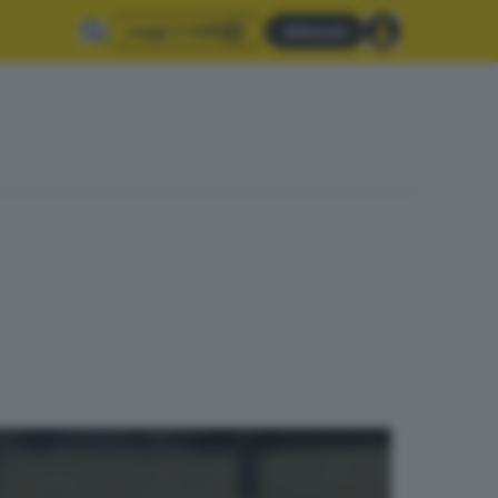
Leggi il GdB
Abbonati