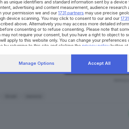
Continua a l
h as unique identifiers and standard information sent by a device
ontent, advertising and content measurement, audience research 
h your permission we and our
1731 partners
may use precise geolo
La nostra community si evolv
ettere sulla Shoah e sull’umanità
ough device scanning. You may click to consent to our and our
1731
occasioni di partecipazione, 
cribed above. Alternatively you may access more detailed infor
per il territorio. Decidi anch
before consenting or to refuse consenting. Please note that som
strumento quotidiano di co
il modo di fare l’appello di oggi è decisamente migliore e
 may not require your consent, but you have a right to object to 
civico.
will apply to this website only. You can change your preferences 
nazione. Ma, di questo, dovrebbero rendersene conto sopr
e by returning to this site and clicking the
privacy policy
button at
il Fascismo con nostalgia ed entusiasmo
, senza porsi tr
SCOPRI DI PI
endo che si può anche tornare a pestare un giovane insegna
Manage Options
Accept All
 si può spiegare in altro modo ciò che è accaduto al povero
c
malmenato da alcuni ex-studenti nostalgici del duce.
RIPRODU
Shoah
memoria
ada a Brescia per aver criticato il fascismo
ercepiscano la fortuna di vivere in una scuola democratica
za e non di denunciarli per apologia di Fascismo ogni vol