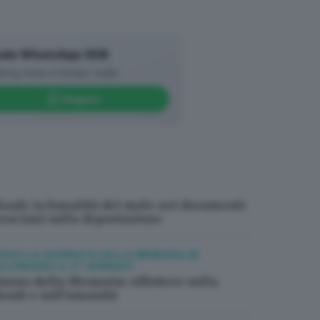
vvero aiutarli ad immaginare che
violenza.
ale WhatsApp GDB
king news in tempo reale
Seguici
hoah: la banalità del male nei documenti
resciani sulla deportazione
ERSO LA GIORNATA DELLA MEMORIA IN
ALENDARIO IL 27 GENNAIO
iorno della Memoria: riflettere sulla
hoah e sull’umanità