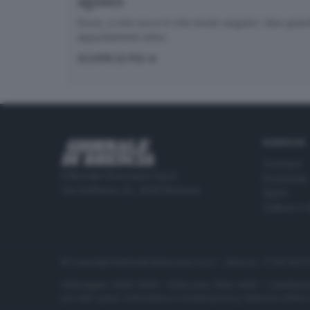
agosto
Dove, a che ora e in che modo seguire i due gran
appuntamenti estivi.
SCOPRI DI PIÙ
RUBRICHE
Cronaca
Editoriale Bresciana S.p.A.
Economia
Via Solferino 22, 25121 Brescia
Sport
Cultura e 
© Copyright Editoriale Bresciana S.p.A. - Brescia - P.IVA 00
ISSN digital: 2499-099X - ISSN carta: 1590-346X - L'adattamen
per tutti i paesi. Informative e moduli privacy. Edizione onlin