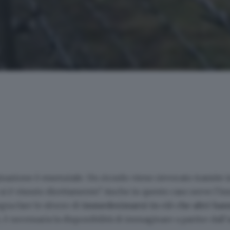
azione è essenziale. Un ricordo viene rievocato tramite i
i è vissuto direttamente? Anche in questo caso serve l’i
ogna fare lo sforzo di
immedesimarsi in ciò che altri han
, è necessaria la disponibilità di immaginare a partire dall’