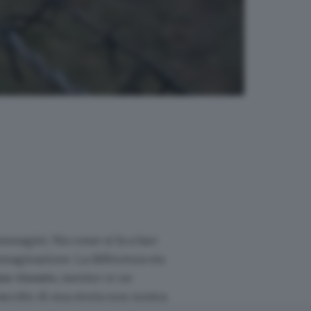
mmagini. Ma come si fa a fare
mmaginazione. La differenza sta
no vissuto
, mentre ce ne
ascolto di una storia non nostra.