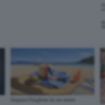
G
a
Cosa è successo oggi? A metà pomeriggio facciamo il punto, tra
cronaca e novità del giorno.
R
M
Email*
Quando invii il modulo, controlla la tua inbox per confermare
l'iscrizione
Informativa ai sensi dell’articolo 13 del Regolamento UE
2016/679 o GDPR*
Alla mail registrata verranno inviati periodicamente messaggi di posta
elettronica contenenti le ultime notizie. Potrà interrompere in ogni
momento l'invio seguendo le istruzioni che troverà in ogni
messaggio.
Clicca qui per l'informativa estesa
Accetta ed iscriviti
Impara l’inglese in un mese