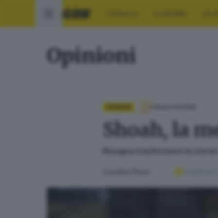
CRONACA
ECONOMIA
SPO
Opinioni
OPINIONI
ITALIA E ESTERO
Shoah, la m
Bisogna trasformare la storia 
Luciano Pace
24 gennaio