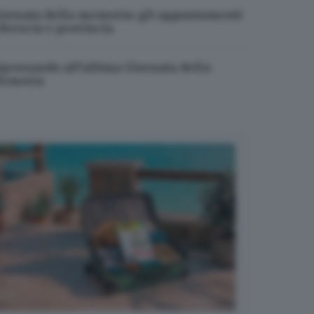
iornata della memoria: gli appuntamenti
 Brescia e provincia
ipensando all’ultima Giornata della
emoria