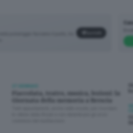
e in questo caso è di aiuto rinfrescare loro la memoria, o
contraria a quella dell’intimidazione, della minaccia e della 
Can
Brea
Iscriviti
età pomeriggio facciamo il punto, tra
o.
S
27 GENNAIO
b
Fiaccolata, teatro, musica, lezioni: la
Giornata della memoria a Brescia
V
Tanti appuntamenti, anche nelle scuole, per ricordare
✕
C
le vittime della Shoah e non dimenticare gli orrori
G
commessi dal nazifascismo
S