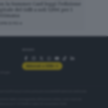
n la Summer Card leggi l’edizione
gitale del GdB a soli 5,99€ per 1
ettimana
OPRI DI PIÙ
SEGUICI
Abbonati a GDB+
rologie
servizio
Privacy
Cookie policy
Accessibilità
Pubblicità elettorale
nzione della conseguente diffusione online, sono riservati
di Brescia al n° 07/1948 in data 30 novembre 1948.