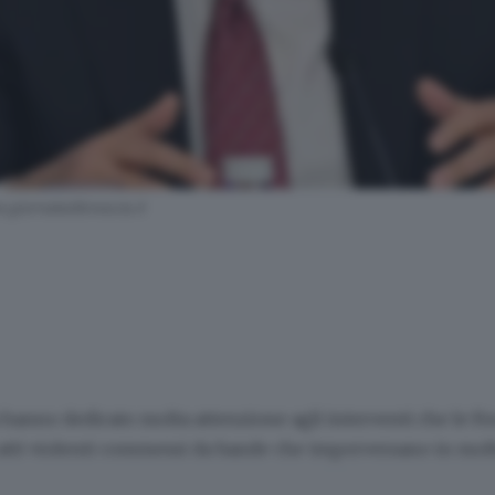
.giornaledibrescia.it
a hanno dedicato molta attenzione agli interventi che le F
atti violenti commessi da bande che imperversano in molte