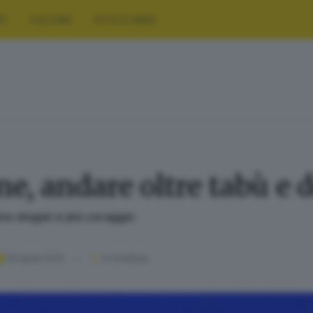
RT
CULTURA
FOTO E VIDEO
e, andare oltre tabù e
eno slogan e più coraggio
06 aprile 2025
4
' di lettura