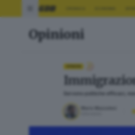
CRONACA
ECONOMIA
SPO
Opinioni
OPINIONI
Immigrazion
Servono politiche efficaci, m
Mario Mazzoleni
Editorialista