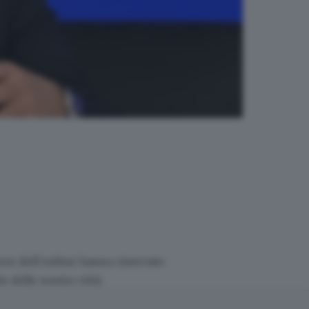
orze dell’ordine hanno riservato
 delle nostre città.