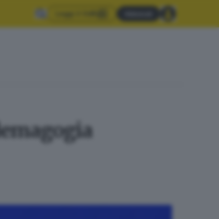
Leggi il GdB
Abbonati
 demagogia