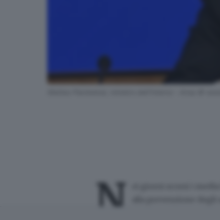
Matteo Piantedosi, ministro dell'Interno - Ansa © www
N
ei giorni scorsi i medi
alla prevenzione degli 