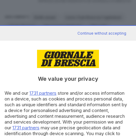
che impediscano a quei padri di portare i loro figli al
RIPRODUZIONE RISERVATA © GIORNALE DI BRESCIA
sicuro, che impediscano a chi scappa di esercitare il
loro diritto di asilo senza rischiare di morire».
Diritti umani
Lions Club Brescia Capitolium
ARGOMENTI
Giulio Regeni
Alessandra Ballerini
Migranti
Continue without accepting
Brescia
CONDIVIDI
We value your privacy
We and our
1731 partners
store and/or access information
on a device, such as cookies and process personal data,
News in 5 minuti
such as unique identifiers and standard information sent by
Cosa è successo oggi? A metà pomeriggio
a device for personalised advertising and content,
facciamo il punto, tra cronaca e novità del
advertising and content measurement, audience research
giorno.
and services development. With your permission we and
Iscriviti
our
1731 partners
may use precise geolocation data and
identification through device scanning. You may click to