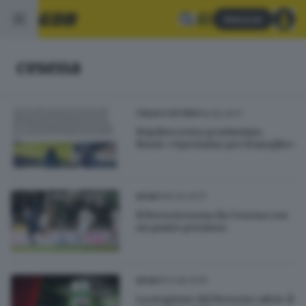
Abbonati
cesena
19.05.2017
ITALIA E ESTERO
Hayden resta gravissimo.
Rossi: «Speriamo per il meglio»
05.04.2017
SPORT
Il Brescia torna da Cesena con
un punto prezioso
03.08.2016
SPORT
La stagione del Brescia calcio: il