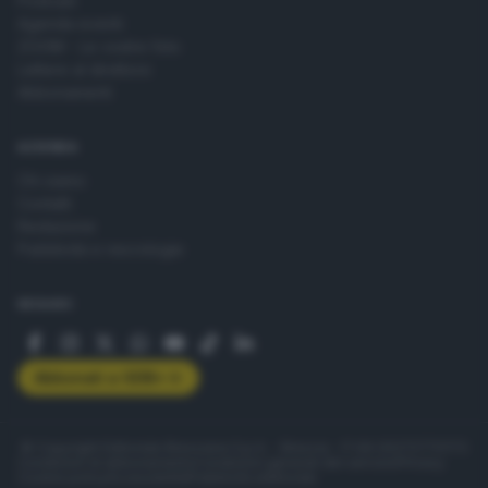
Podcast
Agenda eventi
ZOOM - Le vostre foto
Lettere al direttore
Abbonamenti
AZIENDA
Chi siamo
Contatti
Redazione
Pubblicità e necrologie
SEGUICI
Abbonati a GDB+
© Copyright Editoriale Bresciana S.p.A. - Brescia - P.IVA 00272770173
Condizioni di abbonamento
Condizioni generali del servizio
Privacy
Cookie policy
Accessibilità
Pubblicità elettorale