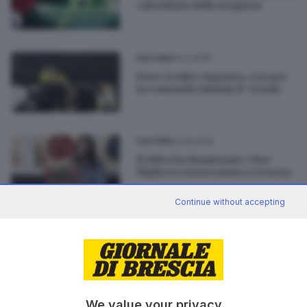
calendario della stagione
04.11.2015
CULTURA
Dave Grohl e Augusta, a tu per
tu cantando Johnny B. Goode
23.10.2015
CULTURA
Il video ha funzionato: i Foo
Fighters suoneranno a Cesena
Continue without accepting
22.11.2014
SPORT
Castori a Brescia: «Col Lume?
C’era mio fratello...»
We value your privacy