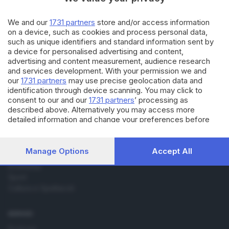
20.06.2014
SPORT
Dieci anni da quel pomeriggio
We and our
1731 partners
store and/or access information
assurdo
on a device, such as cookies and process personal data,
such as unique identifiers and standard information sent by
a device for personalised advertising and content,
advertising and content measurement, audience research
and services development. With your permission we and
our
1731 partners
may use precise geolocation data and
identification through device scanning. You may click to
consent to our and our
1731 partners
’ processing as
Editoriale Bresciana S.p.A.
described above. Alternatively you may access more
Via Solferino 22, 25121 Brescia
detailed information and change your preferences before
consenting or to refuse consenting. Please note that some
processing of your personal data may not require your
RUBRICHE
consent, but you have a right to object to such processing.
Manage Options
Accept All
Cronaca
Your preferences will apply to this website only. You can
Economia
change your preferences or withdraw your consent at any
Sport
time by returning to this site and clicking the
privacy policy
button at the bottom of the webpage.
Cultura e Spettacoli
SERVIZI