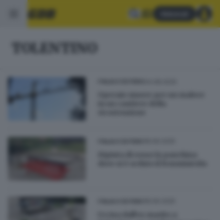
Abbonati
TOLENTINO
04.08.2025
ITALIA E ESTERO
Operaio muore per un malore
in un cantiere della
ricostruzione
18.06.2025
ITALIA E ESTERO
Dipinta di rosso la panchina
dove si è seduto il femminicida
18.06.2025
ITALIA E ESTERO
Uccisa dall'ex marito a