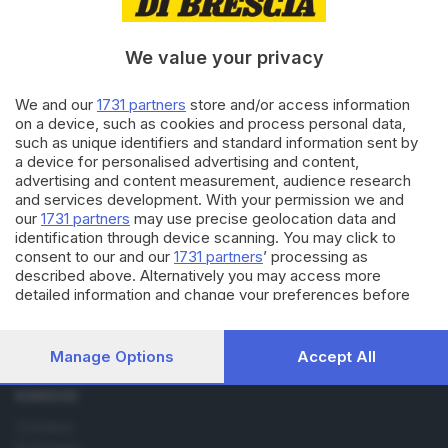
04.01.2024
ITALIA E ESTERO
'Immobilizzato dal dolore dopo
antibiotico segnalato dall'Aifa'
We value your privacy
We and our
1731 partners
store and/or access information
on a device, such as cookies and process personal data,
22.09.2022
ITALIA E ESTERO
such as unique identifiers and standard information sent by
Incidenti lavoro: muore operaio
a device for personalised advertising and content,
26enne a Tolentino
advertising and content measurement, audience research
and services development. With your permission we and
our
1731 partners
may use precise geolocation data and
identification through device scanning. You may click to
consent to our and our
1731 partners
’ processing as
described above. Alternatively you may access more
detailed information and change your preferences before
consenting or to refuse consenting. Please note that some
Editoriale Bresciana S.p.A.
processing of your personal data may not require your
Via Solferino 22, 25121 Brescia
consent, but you have a right to object to such processing.
Manage Options
Accept All
Your preferences will apply to this website only. You can
change your preferences or withdraw your consent at any
RUBRICHE
time by returning to this site and clicking the
privacy policy
Cronaca
button at the bottom of the webpage.
Economia