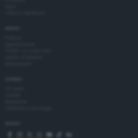
Sport
Cultura e Spettacoli
SERVIZI
Podcast
Agenda eventi
ZOOM - Le vostre foto
Lettere al direttore
Abbonamenti
AZIENDA
Chi siamo
Contatti
Redazione
Pubblicità e necrologie
SEGUICI