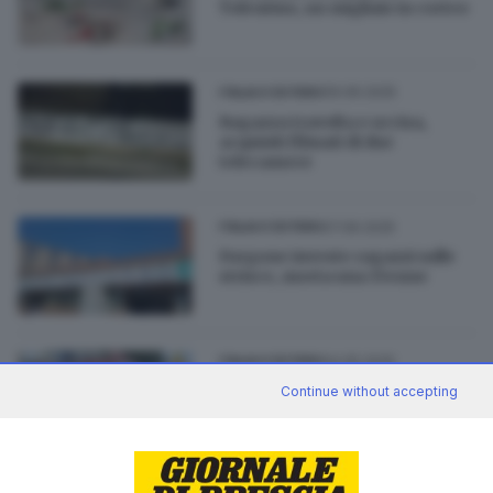
Tolentino, un migliaio in corteo
09.06.2025
ITALIA E ESTERO
Ragazza travolta e uccisa,
acquisiti filmati di due
telecamere
07.06.2025
ITALIA E ESTERO
Furgone investe ragazzi sulle
strisce, morta una 15enne
04.05.2025
ITALIA E ESTERO
Impatto all'alba tra due auto nel
Continue without accepting
Maceratese, una vittima