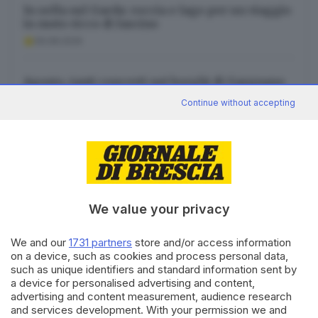
In sella sul Garda: roccia e lago per un viaggio
in moto ricco di fascino
09.08.2026
Agosto, tanti concerti nei borghi di Gargnano
tra pop, rock e tango
Continue without accepting
09.08.2026
We value your privacy
Canale WhatsApp GDB
Breaking news in tempo reale
We and our
1731 partners
store and/or access information
on a device, such as cookies and process personal data,
Seguici
such as unique identifiers and standard information sent by
a device for personalised advertising and content,
advertising and content measurement, audience research
and services development. With your permission we and