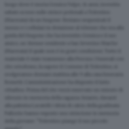
luogo dove è morta Gessica Vulpe, 14 anni, investita
sabato scorso sulle strisce pedonali a Tolentino
(Macerata) da un furgone. Restano sequestrati il
mezzo e i cellulari in dotazione al 40enne che era alla
guida del furgone che ha investito Gessica e il suo
amico, un 16enne residente a San Severino Marche
(Macerata) il quale non è in gravi condizioni. Tutto il
materiale è stato trasmesso alla Procura. I funerali con
rito ortodosso, fa sapere il Comune di Tolentino, si
svolgeranno domani mattina alle 9 alla casa funeraria
Rossetti. L'amministrazione ha disposto il lutto
cittadino. Prima del rito verrà osservato un minuto di
silenzio in memoria della ragazza. Intanto, davanti
alla palestra Lucatelli i tifosi di calcio della gradinata
Pallorito hanno esposto uno striscione in memoria
della giovane: "Tolentino piange il suo piccolo
angelo".