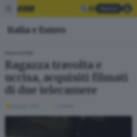
Abbonati
Italia e Estero
ITALIA E ESTERO
Ragazza travolta e
uccisa, acquisiti filmati
di due telecamere
09 giugno 2025
1
' di lettura