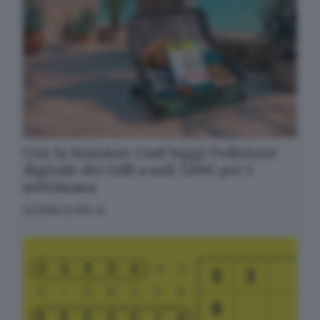
Con la Summer Card leggi l’edizione
digitale del GdB a soli 5,99€ per 1
settimana
SCOPRI DI PIÙ