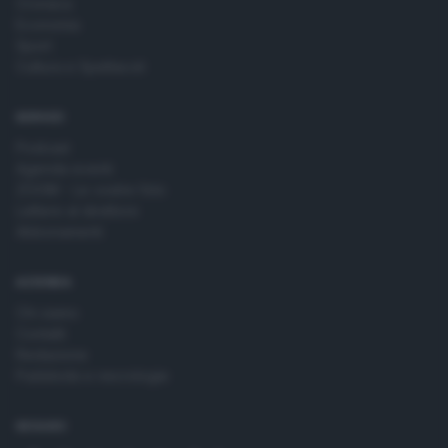
Cronaca
Economia
Sport
Cultura e Spettacoli
SERVIZI
Podcast
Agenda eventi
ZOOM - Le vostre foto
Lettere al direttore
Abbonamenti
AZIENDA
Chi siamo
Contatti
Redazione
Pubblicità e necrologie
SEGUICI