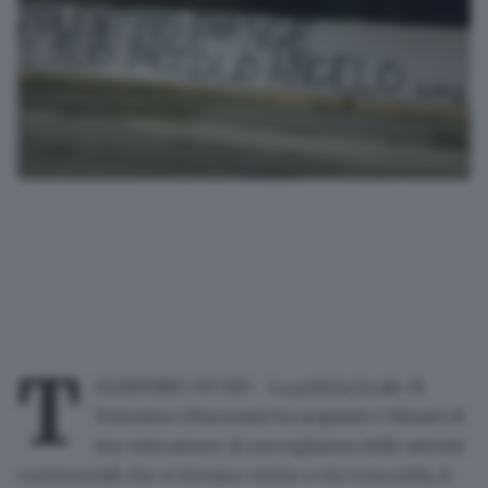
T
OLENTINO, 09 GIU - La polizia locale di
Tolentino (Macerata) ha acquisito i filmati di
due telecamere di sorveglianza delle attività
commerciali che si trovano vicine a via Concordia, il