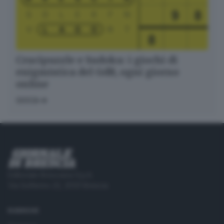
Crucipuzzle e Sudoku: i giochi di
enigmistica del GdB, ogni giorno
online
GIOCA
Editoriale Bresciana S.p.A.
Via Solferino 22, 25121 Brescia
RUBRICHE