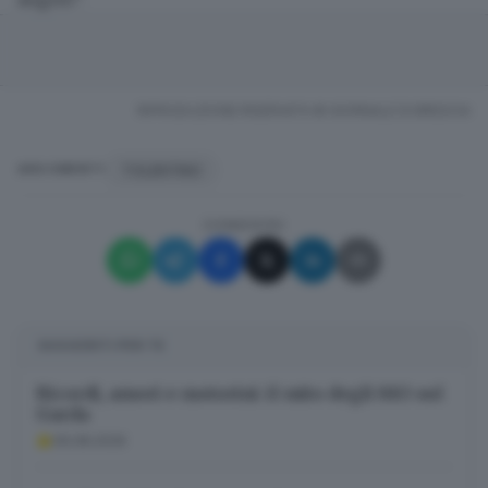
RIPRODUZIONE RISERVATA © GIORNALE DI BRESCIA
TOLENTINO
ARGOMENTI
CONDIVIDI
SUGGERITI PER TE
Ricordi, amori e motorini: il mito degli 883 sul
Garda
09.08.2026