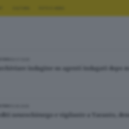
RT
CULTURA
FOTO E VIDEO
09.07.2026
ESTERO
archiviare indagine su agenti indagati dopo mo
13.06.2026
ESTERO
diti neurochirurgo e vigilante a Taranto, de