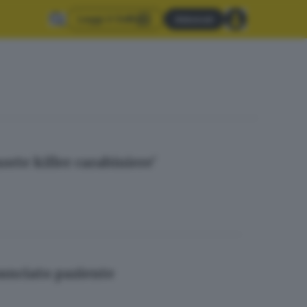
Leggi il GdB
Abbonati
rte killer carabiniere'
nunciato paziente