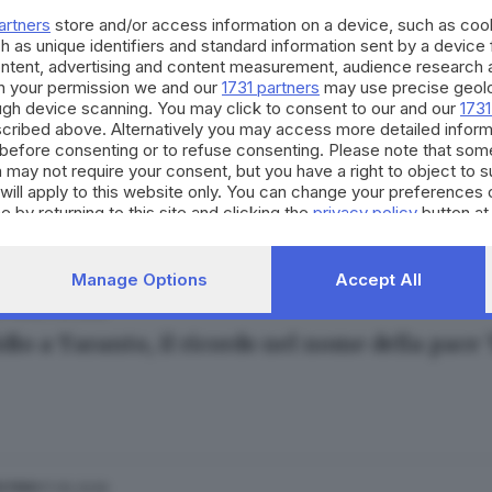
artners
store and/or access information on a device, such as co
h as unique identifiers and standard information sent by a device
ontent, advertising and content measurement, audience research 
h your permission we and our
1731 partners
may use precise geolo
ough device scanning. You may click to consent to our and our
1731
cribed above. Alternatively you may access more detailed infor
22.05.2026
ESTERO
before consenting or to refuse consenting. Please note that som
dio a Taranto, clip su TikTok di due minori c
 may not require your consent, but you have a right to object to 
will apply to this website only. You can change your preferences 
e by returning to this site and clicking the
privacy policy
button at
Manage Options
Accept All
21.05.2026
ESTERO
dio a Taranto, il ricordo nel nome della pace 
17.05.2026
ESTERO