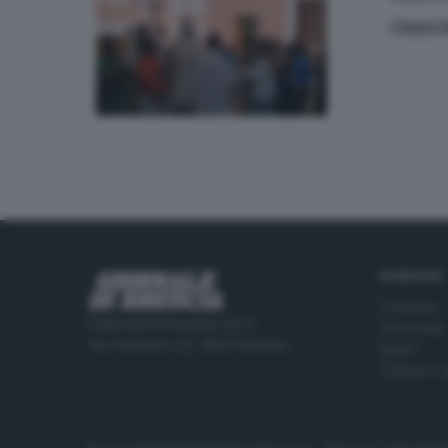
Omici
RUBRICHE
Cronaca
Editoriale Bresciana S.p.A.
Economia
Via Solferino 22, 25121 Brescia
Sport
Cultura e 