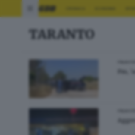
CRONACA
ECONOMIA
SPO
TARANTO
ITALIA E 
Pm, '
ITALIA E 
Aggre