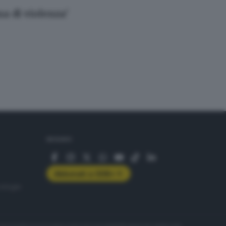
a di violenza'
SEGUICI
Abbonati a GDB+
rologie