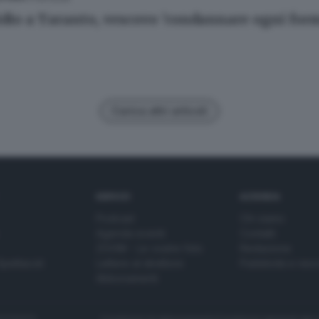
dio a Taranto, vescovo 'condannare ogni form
Carica altri articoli
SERVIZI
AZIENDA
Podcast
Chi siamo
Agenda eventi
Contatti
ZOOM - Le vostre foto
Redazione
Spettacoli
Lettere al direttore
Pubblicità e nec
Abbonamenti