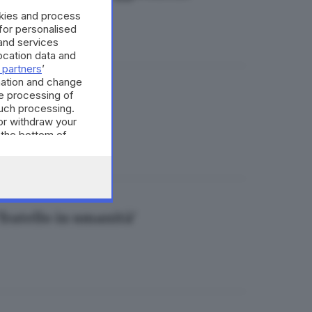
okies and process
 for personalised
and services
cation data and
 partners
’
mation and change
e processing of
oinvolti
such processing.
or withdraw your
 the bottom of
'fratello in umanità'