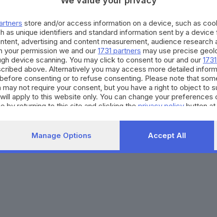
We value your privacy
Agenda eventi
Contatti
ZOOM - Le vostre foto
Redazione
artners
store and/or access information on a device, such as co
Spettacoli
Lettere al direttore
Pubblicità e nec
h as unique identifiers and standard information sent by a device
Abbonamenti
ontent, advertising and content measurement, audience research 
h your permission we and our
1731 partners
may use precise geolo
ough device scanning. You may click to consent to our and our
1731
272770173
Condizioni di abbonamento
Condizioni generali del 
cribed above. Alternatively you may access more detailed infor
before consenting or to refuse consenting. Please note that som
to totale o parziale e la riproduzione con qualsiasi mezzo elettronico, in fu
 may not require your consent, but you have a right to object to 
e del Giornale di Brescia, quotidiano di informazione registrato al Tribunale 
will apply to this website only. You can change your preferences 
e by returning to this site and clicking the
privacy policy
button at
Manage Options
Accept All