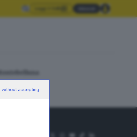
Leggi il GdB
Abbonati
 Montebelluna
 without accepting
SEGUICI