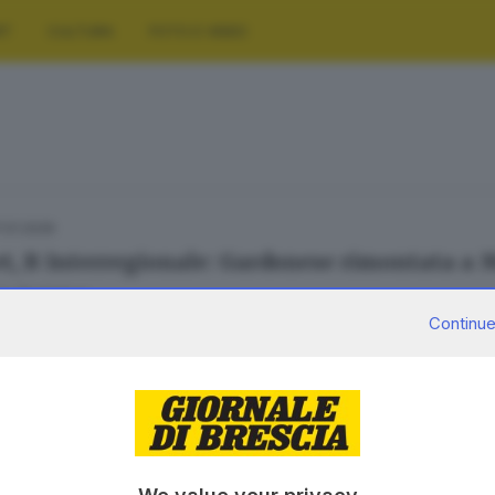
RT
CULTURA
FOTO E VIDEO
7.01.2026
t, B Interregionale: Gardonese rimontata a
ia Tagliabue
Continue
SERVIZI
AZIENDA
Podcast
Chi siamo