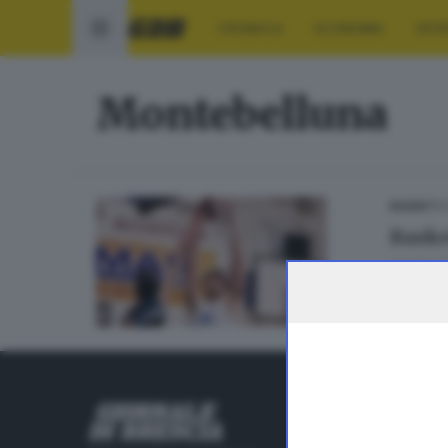
CRONACA
ECONOMIA
SPO
Montebelluna
1
BASKET
Baske
di
Aless
RUBRICHE
Cronaca