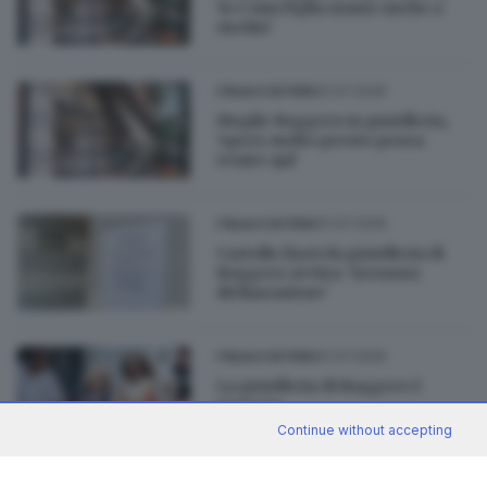
'io e mia figlia siamo anche a
rischio'
21.07.2026
ITALIA E ESTERO
Moglie Roggero in gioielleria,
'spero molto presto possa
venire qui'
21.07.2026
ITALIA E ESTERO
Cartello fuori da gioielleria di
Roggero avvisa: 'nessuna
dichiarazione'
21.07.2026
ITALIA E ESTERO
La gioielleria di Roggero è
riaperta
Continue without accepting