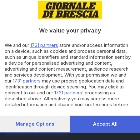
20.07.2026
ITALIA E ESTERO
Cuneo, in consiglio comunale
un cartello per Mario Roggero
We value your privacy
15.07.2026
ITALIA E ESTERO
We and our
1731 partners
store and/or access information
Gioielliere uccise due banditi, fa
on a device, such as cookies and process personal data,
appello social prima della
such as unique identifiers and standard information sent by
Cassazione
a device for personalised advertising and content,
advertising and content measurement, audience research
and services development. With your permission we and
Carica altri articoli
our
1731 partners
may use precise geolocation data and
identification through device scanning. You may click to
consent to our and our
1731 partners
’ processing as
described above. Alternatively you may access more
detailed information and change your preferences before
consenting or to refuse consenting. Please note that some
processing of your personal data may not require your
consent, but you have a right to object to such processing.
Manage Options
Accept All
Editoriale Bresciana S.p.A.
Your preferences will apply to this website only. You can
Via Solferino 22, 25121 Brescia
change your preferences or withdraw your consent at any