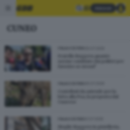
Abbonati
CUNEO
30.07.2026
ITALIA E ESTERO
Fratello Roggero,quante
norme cambiate dai politici per
favorire se stessi?
30.07.2026
ITALIA E ESTERO
Contributi da aziende per la
lotta alla Psa, la proposta dal
Cuneese
21.07.2026
ITALIA E ESTERO
Moglie Roggero in gioielleria,