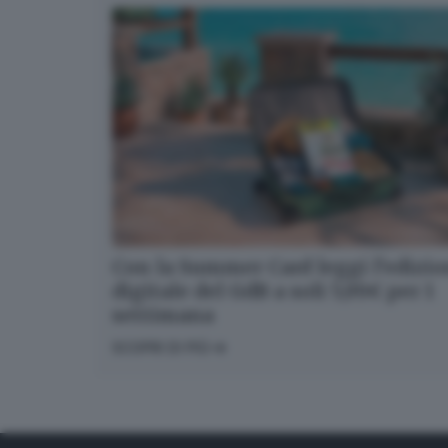
Con la Summer Card leggi l’edizi
digitale del GdB a soli 5,99€ per 1
settimana
SCOPRI DI PIÙ