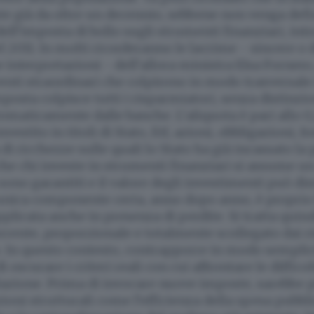
te già da oltre un decennio, sebbene non venga defin
 dell’imposta di bollo sugli strumenti finanziari, int
2011. In molti ricorderanno le lacrime - sincere o d
 interpretazioni - dell’allora ministra Elsa Fornero
enti straordinari che colpirono in modo trasversale
mposta colpisce tutti i risparmiatori, senza distinzi
tomaticamente dalle banche. L’aliquota è pari allo
stito in titoli di Stato, Etf, azioni, obbligazioni, fo
 di ricchezze sulle quali lo Stato ha già incassato la
che chi investe in strumenti finanziari si assume un 
sono garantiti e il valore degli investimenti può d
unica componente certa, anno dopo anno, è proprio 
pplicata anche in presenza di perdite. Si tratta quin
rrente, proporzionale e totalmente scollegato dai ri
. In questo contesto, contrapporre in modo semplici
 oscurare i criteri reali con cui affrontare le diffico
olazione. Prima di invocare nuove imposte, sarebbe p
ioni strutturali come l’efficienza della spesa pubbli