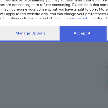
cribed above. Alternatively you may access more detailed infor
i tal nome dovrebbe farlo, con saggezza pari al coraggi
before consenting or to refuse consenting. Please note that som
 may not require your consent, but you have a right to object to 
will apply to this website only. You can change your preferences 
RIPRODUZIONE RISERVAT
e by returning to this site and clicking the
privacy policy
button at
Manage Options
Accept All