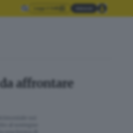
Leggi il GdB
Abbonati
da affrontare
trimoniale sui
tito al sostegno
lia una forma di