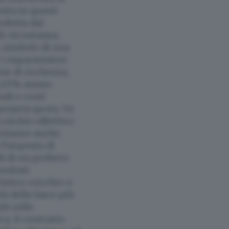
ita in questi
rodotta dal
i circostanza,
, simbolo di una
 i risparmiatori
one di ricchezza,
 0,20% annuo
ndi e conti
 propria quota. Va
rischio effettivo:
iminuire anche
l’imposta di
di di un prelievo
sultati
stico «ricchi» e
ltà delle fasce più
iù utile
ca, il contrasto