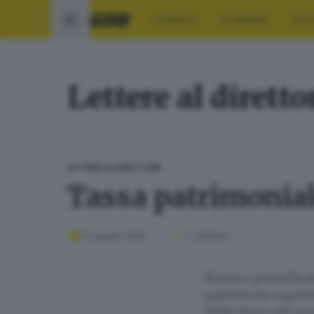
CRONACA
ECONOMIA
SPO
Lettere al diretto
LETTERE AL DIRETTORE
Tassa patrimonial
03 giugno 2026
2
' di lettura
Ricorre periodica
patrimoni superior
delle fasce più po