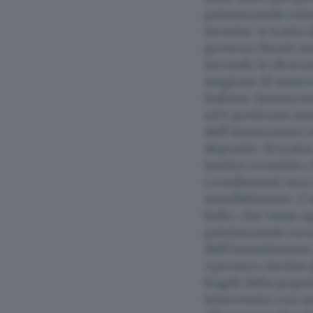
patrimoniale esis
termini: si tratta
governo Monti nel 
secondo le diverse
stagione di interv
italiani. Questa i
ed è prelevata au
dell’ammontare inve
deposito. Si tratta
inoltre ricordato 
i rendimenti non 
sensibilmente. L’
bollo, che viene a
patrimoniale rico
dell’investimento
«poveri» rischia di
fragili della pop
intervenire con az