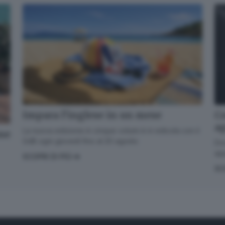
Impara l’inglese in un mese
Co
a
La nuova edizione in cinque volumi è in edicola con il
one
GdB ogni giovedì fino al 20 agosto
Dov
app
SCOPRI DI PIÙ
SC