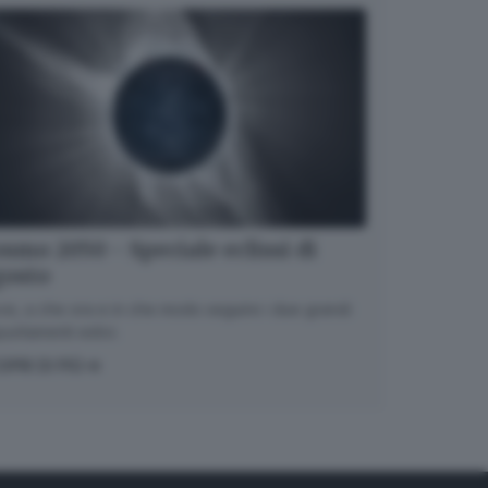
smo 2050 - Speciale eclissi di
gosto
e, a che ora e in che modo seguire i due grandi
untamenti estivi.
OPRI DI PIÙ