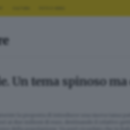
RT
CULTURA
FOTO E VIDEO
re
e. Un tema spinoso ma 
mente la proposta di introdurre una nuova tassa pa
i ai due milioni di euro, destinando il relativo get
vere della popolazione. Va però ricordato che in Ita