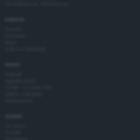
Via Solferino 22, 25121 Brescia
RUBRICHE
Cronaca
Economia
Sport
Cultura e Spettacoli
SERVIZI
Podcast
Agenda eventi
ZOOM - Le vostre foto
Lettere al direttore
Abbonamenti
AZIENDA
Chi siamo
Contatti
Redazione