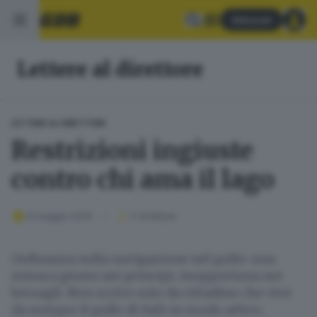
Abbonati
Lettere al direttore
LETTERE AL DIRETTORE
Restrizioni ingiuste
contro chi ama il lago
31 maggio 2026
2
' di lettura
Ordinanza sulla navigazione nel golfo: una
misura giusta nei principi, inopportuna nei
bersagli. Non scrivo solo da cittadino che vive
da sempre il golfo di Salò in modo attivo,