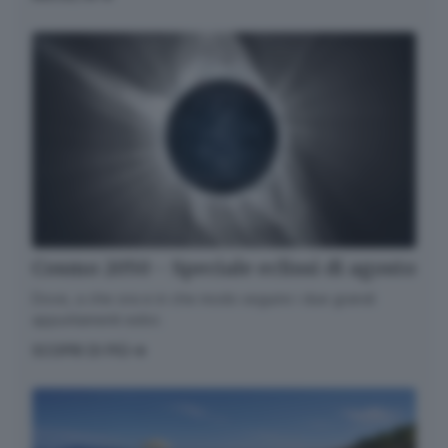
Cosmo 2050 - Speciale eclissi di agosto
Dove, a che ora e in che modo seguire i due grandi
appuntamenti estivi.
SCOPRI DI PIÙ