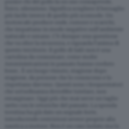
punire chi del golfo fa un uso consapevole,
fisico, silenzioso. Significa scegliere il bersaglio
più facile invece di quello più scomodo. Un
motoscafo produce onde, rumore e scarichi,
che impattano in modo negativo sull’ambiente
naturale e umano. C’è dunque una questione
che va oltre la sicurezza, e riguarda l’anima di
questo territorio. Il golfo di Salò non è una
cartolina da consumare, come molte
Amministrazioni in passato hanno creduto
fosse... È un luogo vissuto, stagione dopo
stagione, da persone che lo conoscono e lo
rispettano davvero. Questi sono i frequentatori
che un’ordinanza dovrebbe tutelare, non
emarginare. Oggi più che mai serve un taglio
netto con le retoriche del passato. La sponda
trentina ha già dato un segnale forte,
introducendo restrizioni severe proprio alla
nautica a motore. Non è un caso isolato ma la