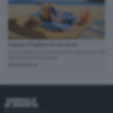
Impara l’inglese in un mese
La nuova edizione in cinque volumi è in edicola con il GdB
ogni giovedì fino al 20 agosto
SCOPRI DI PIÙ
Editoriale Bresciana S.p.A.