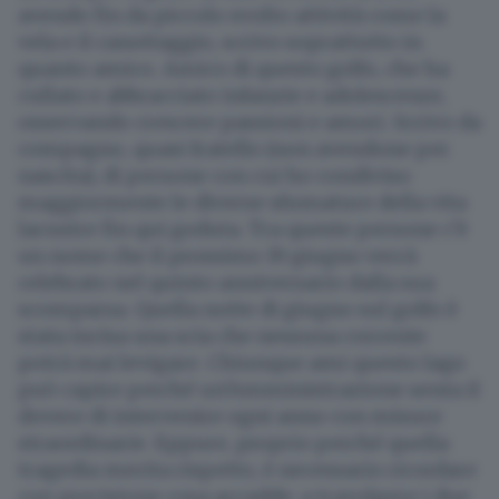
avendo fin da piccolo svolto attività come la
vela e il canottaggio, scrivo soprattutto in
quanto amico. Amico di questo golfo, che ha
cullato e abbracciato infanzie e adolescenze,
osservando crescere passioni e amori. Scrivo da
compagno, quasi fratello (non avendone per
nascita), di persone con cui ho condiviso
maggiormente le diverse sfumature della vita
lacustre fin qui goduta. Tra queste persone c’è
un nome che il prossimo 19 giugno verrà
celebrato nel quinto anniversario dalla sua
scomparsa. Quella notte di giugno sul golfo è
stata incisa una scia che nessuna corrente
potrà mai levigare. Chiunque ami questo lago
può capire perché un’Amministrazione senta il
dovere di intervenire ogni anno con misure
straordinarie. Eppure, proprio perché quella
tragedia merita rispetto, è necessario ricordare
con precisione cosa accadde: a travolgere i due