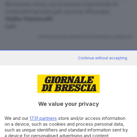
direzione verso cui si stanno muovendo le
comunità lacustri più accorte d’Europa.
Giulio Tonincelli
Salò
RIPRODUZIONE RISERVATA © GIORNALE DI BRESCIA
CONDIVIDI
Continue without accepting
We value your privacy
Canale WhatsApp GDB
We and our
1731 partners
store and/or access information
Breaking news in tempo reale
on a device, such as cookies and process personal data,
such as unique identifiers and standard information sent by
Seguici
a device for personalised advertising and content,