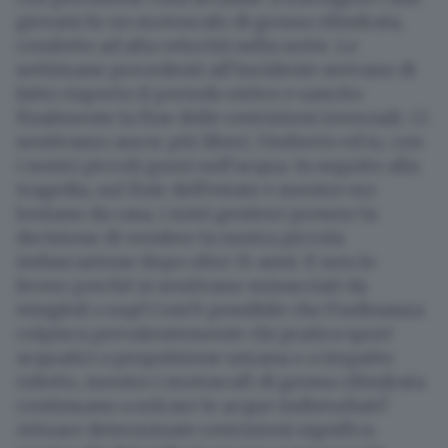
giovani fu un motoscafo di grossa cilindrata,
condotto ad alta velocità nella notte. Le
settimane precedenti all’incidente avevano di
fatto riaperto il periodo estivo e sancito
finalmente la fine delle restrizioni invernali. Ci
sentivamo ancor più liberi, Umberto ed io, con
i nostri piccoli gozzi sull’acqua. In seguito alla
tragedia, sul finir dell’estate e mentre ero
lontano da casa, i miei genitori presero la
decisione di vendere la nostra piccola
imbarcazione dopo oltre 15 anni. E non lo
fecero perché si sentivano minacciati da
wingfoil o sup! Com’è possibile che l’ordinanza
colpisca prevalentemente chi pratica sport
acquatici a propulsione umana o a impatto
ridotto, mentre i motoscafi di grossa cilindrata
continuano a solcare le acque indisturbati?
Attuare determinate restrizioni significa