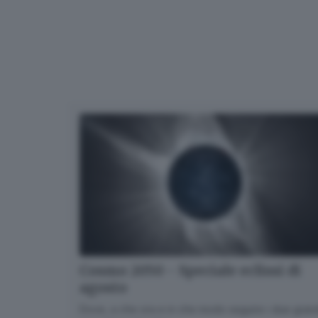
Cosmo 2050 - Speciale eclissi di
agosto
Dove, a che ora e in che modo seguire i due gran