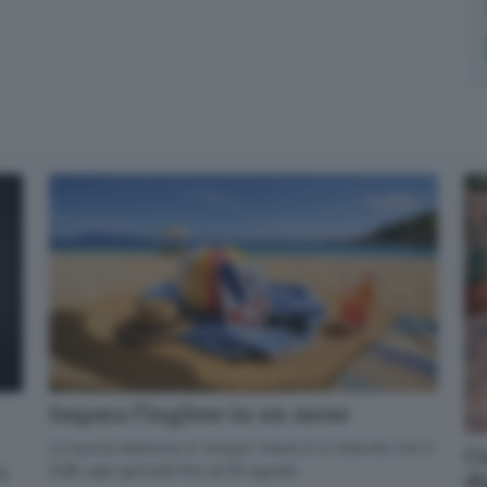
Impara l’inglese in un mese
La nuova edizione in cinque volumi è in edicola con il
Co
GdB ogni giovedì fino al 20 agosto
di
di