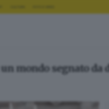
RT
CULTURA
FOTO E VIDEO
e un mondo segnato da d