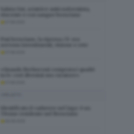
Saluta Gut, sciatrice anticonformista,
vincente e con sangue bresciano
07.08.2026
Pmi bresciane, la ripresa c’è: ora
servono investimenti, visione e rete
07.08.2026
«Quando Berlusconi comprava i quadri
in tv: così diventai suo curatore»
07.08.2026
I PIÙ LETTI
Identificato il cadavere nel lago: è un
37enne residente nel Bresciano
06.08.2026