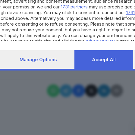
ontent, advertising and content measurement, audience research 
ost-sisma del 1976. Musiche e danze tradizionali
h your permission we and our
1731 partners
may use precise geolo
 Maria Assunta. Il cardinale, ha riferito la sindaca
ough device scanning. You may click to consent to our and our
1731
cribed above. Alternatively you may access more detailed infor
 della Comunità di Resia, del Parco naturale delle
before consenting or to refuse consenting. Please note that som
 Canal del Ferro e Val Canale e della Riserva di
 may not require your consent, but you have a right to object to 
will apply to this website only. You can change your preferences 
lla cerimonia, gli è stata consegnata una croce
e by returning to this site and clicking the
privacy policy
button at
o alla volta di Bologna.
RIPRODUZIONE RISERVATA © GIORNALE DI BRESCIA
Manage Options
Accept All