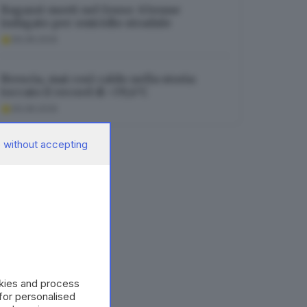
Ragazzi morti nel fosso: 63enne
indagato per omicidio stradale
06.08.2026
Brescia, mai così caldo nella storia:
toccato il record di +39,4°C
06.08.2026
 without accepting
okies and process
 for personalised