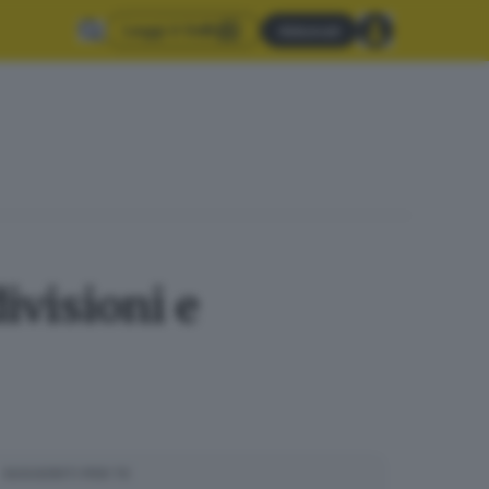
Leggi il GdB
Abbonati
ivisioni e
SUGGERITI PER TE