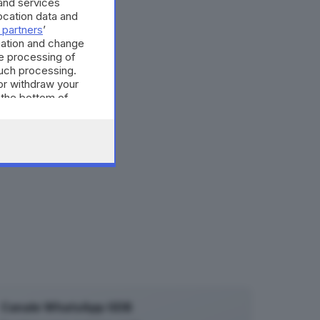
and services
cation data and
 partners
’
mation and change
e processing of
such processing.
or withdraw your
 the bottom of
Canale WhatsApp GDB