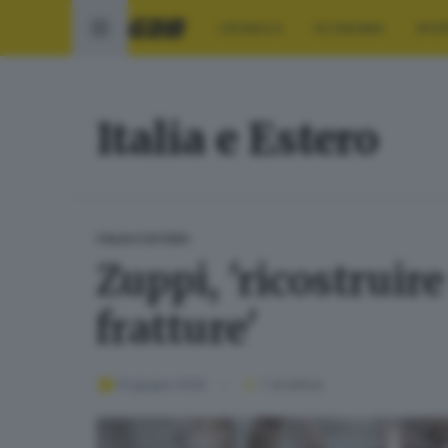
CRONACA
ECONOMIA
SPO
Italia e Estero
ITALIA E ESTERO
Zuppi, 'ricostruir
fratture'
14 giugno 2026
1
' di lettura