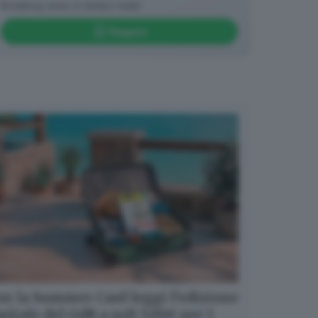
Breaking news in tempo reale
Seguici
n la Summer Card leggi l’edizione
gitale del GdB a soli 5,99€ per 1