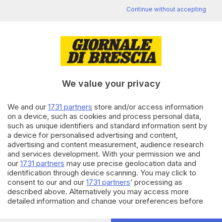
Continue without accepting
SUGGERITI PER TE
A2A Leonessa Brescia, ripartire dal passato
per un futuro da grande
10.08.2026
We value your privacy
Addio a Myriam Brunelli, fondò Medicus Mundi
We and our
1731 partners
store and/or access information
Italia
on a device, such as cookies and process personal data,
such as unique identifiers and standard information sent by
10.08.2026
a device for personalised advertising and content,
advertising and content measurement, audience research
Da Predore a Iseo a nuoto: il 30 agosto torna la
and services development. With your permission we and
traversata del lago
our
1731 partners
may use precise geolocation data and
identification through device scanning. You may click to
10.08.2026
consent to our and our
1731 partners
’ processing as
described above. Alternatively you may access more
detailed information and change your preferences before
consenting or to refuse consenting. Please note that some
processing of your personal data may not require your