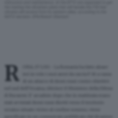
instructors and maintenance. At the EFTC are supposed to get
the training the Ukrainian pilots that will handle the F16 that
Ukraine will receive from its western allies, according to the
NATO decision. EPA/Robert Ghement
R
OMA, 07 LUG - La Romania ha fatto alzare
ieri in volo i suoi aerei da caccia F-16 a causa
di un attacco di droni russi contro obiettivi
nel sud dell'Ucraina, riferisce il Ministero della Difesa
di Bucarest. E' accaduto dopo che in mattinata erano
stati avvistati droni russi diretti verso il territorio
ucraino situato vicino al confine romeno, viene
specificato in un comunicato pubblicato dal dicastero