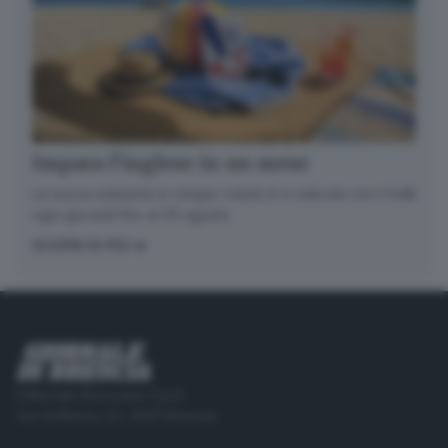
Impara l’inglese in un mese
La nuova edizione in cinque volumi è in edicola con il GdB
ogni giovedì fino al 20 agosto
SCOPRI DI PIÙ
Editoriale Bresciana S.p.A.
Via Solferino 22, 25121 Brescia