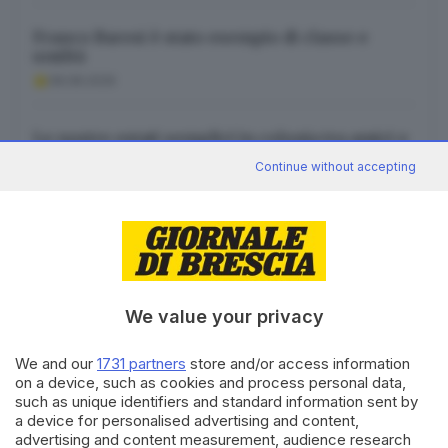
Franco Baresi è stato esempio di classe e
umiltà
08.08.2026
Le nostre estati semplici in colonia tra amici e
natura
Continue without accepting
08.08.2026
We value your privacy
Canale WhatsApp GDB
Breaking news in tempo reale
We and our
1731 partners
store and/or access information
on a device, such as cookies and process personal data,
Seguici
such as unique identifiers and standard information sent by
a device for personalised advertising and content,
advertising and content measurement, audience research