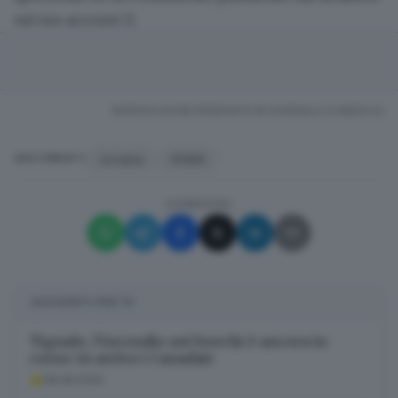
sul suo account X.
RIPRODUZIONE RISERVATA © GIORNALE DI BRESCIA
Ucraina
ROMA
ARGOMENTI
CONDIVIDI
SUGGERITI PER TE
Tignale, l’incendio nei boschi è ancora in
corso: in arrivo i Canadair
08.08.2026