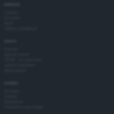
RUBRICHE
Cronaca
Economia
Sport
Cultura e Spettacoli
SERVIZI
Podcast
Agenda eventi
ZOOM - Le vostre foto
Lettere al direttore
Abbonamenti
AZIENDA
Chi siamo
Contatti
Redazione
Pubblicità e necrologie