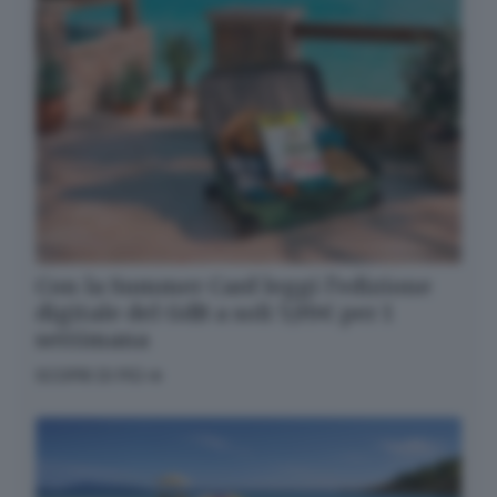
Con la Summer Card leggi l’edizione
digitale del GdB a soli 5,99€ per 1
settimana
SCOPRI DI PIÙ