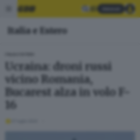
Abbonati
Italia e Estero
ITALIA E ESTERO
Ucraina: droni russi
vicino Romania,
Bucarest alza in volo F-
16
07 luglio 2024