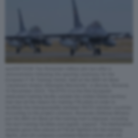
epa10973336 Two Romanian military jets taxi after a
demonstration following the opening ceremony for the
European F-16 Training Center, held at the 86th Air Base
'Lieutenant Aviator Gheorghe Mociornita', in Borcea, Romania,
13 November 2023. The ETFC it is the first European
dedicated training facility outside the United States territory
that had all the means for training F16 pilots in order to
facilitate the interoperability between NATO member countries.
According to the project contract, Romanian Defense Ministry
put the 86th Air Base at the training hub's disposal, including
the tech training facilities and logistic support. The Netherlands
already gave four pieces of F16 jet fighters for the training
flights, and US company Lockheed Martin comes with the