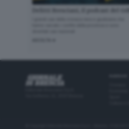
Delitti Bresciani, il podcast del G
I grandi casi della cronaca nera e giudiziaria che
hanno varcato i confini della provincia e sono
diventati casi nazionali
ASCOLTA
RUBRICHE
Cronaca
Editoriale Bresciana S.p.A.
Economia
Via Solferino 22, 25121 Brescia
Sport
Cultura e 
© Copyright Editoriale Bresciana S.p.A. - Brescia - P.IVA 00