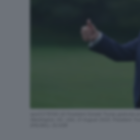
epa12278106 US President Donald Trump gestures as 
Washington, DC, USA, 01 August 2025. President Tru
EPA/WILL OLIVER