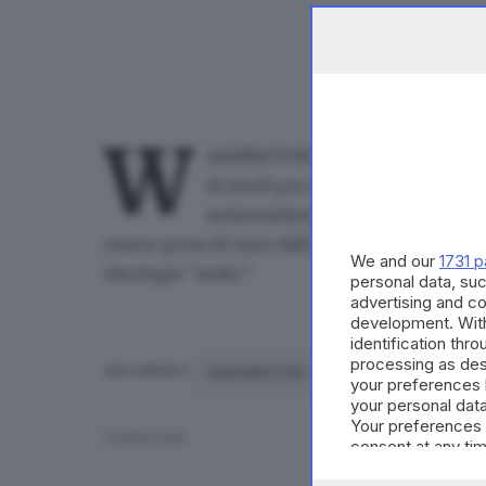
W
ASHINGTON, 01 AGO - Il governo f
di fondi per la ricerca alla Univer
antisemitismo, discriminazioni e p
essere presa di mira dall'amministrazione Tru
We and our
1731 p
ideologie "woke".
personal data, suc
advertising and c
development. Wit
identification thr
processing as des
WASHINGTON
ARGOMENTI
your preferences 
your personal data
Your preferences 
CONDIVIDI
consent at any tim
the webpage.