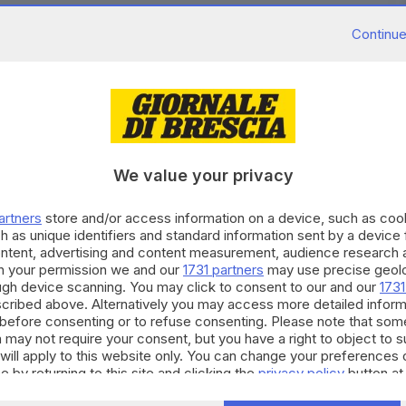
Continue
ederale sta congelando oltre 300 milioni di dollari
sity of California (Ucla), Los Angeles, accusandola di
We value your privacy
regiudizi. L'Ucla diventa così l'ultima università a
mp, in un contesto più ampio di lotta contro le
artners
store and/or access information on a device, such as co
h as unique identifiers and standard information sent by a device
ontent, advertising and content measurement, audience research 
RIPRODUZIONE RISERVATA © GIORNALE DI BRESCIA
h your permission we and our
1731 partners
may use precise geolo
ough device scanning. You may click to consent to our and our
1731
cribed above. Alternatively you may access more detailed infor
before consenting or to refuse consenting. Please note that som
 may not require your consent, but you have a right to object to 
will apply to this website only. You can change your preferences 
e by returning to this site and clicking the
privacy policy
button at