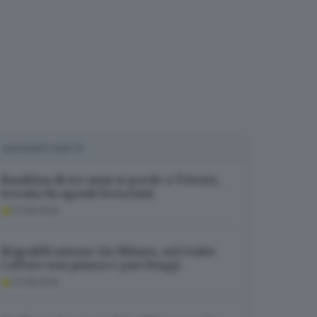
SUGGERITI PER TE
Bambina di tre anni si perde a Trieste,
trovata da agenti bresciani
07.08.2026
Riqualificazione via Milano, nel tratto
Caffaro una piazza e parcheggi
07.08.2026