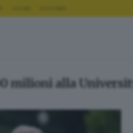
RT
CULTURA
FOTO E VIDEO
milioni alla University