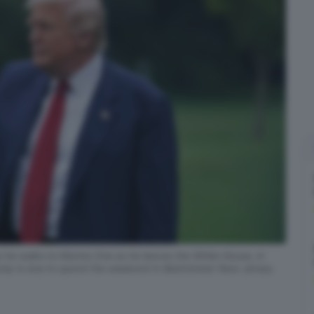
he walks to Marine One as he leaves the White House, in
mp is due to spend the weekend in Bedminster New Jersey.