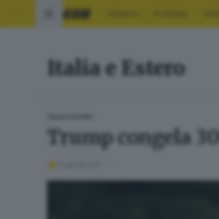
CRONACA
ECONOMIA
SPO
Italia e Estero
ITALIA E ESTERO
Trump congela 300 
01 agosto 2025