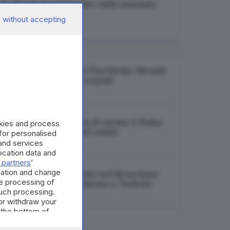
Si allenta la morsa del caldo anomalo
(per ora)
 without accepting
07.08.2026
I PIÙ LETTI
Michela, morta dopo l’incidente davanti
alla figlia: donati gli organi
07.08.2026
Montichiari, la caccia al varano è finita:
okies and process
stop alle ricerche del rettile
 for personalised
and services
07.08.2026
cation data and
 partners
’
mation and change
Tre incendi nella notte nel Bresciano:
e processing of
roghi a Cologne, Botticino e Torbole
such processing.
07.08.2026
or withdraw your
 the bottom of