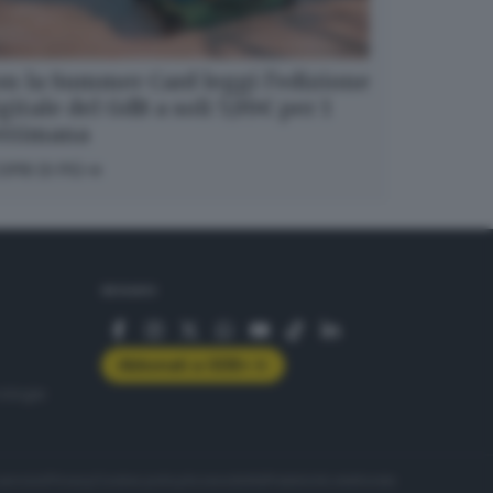
n la Summer Card leggi l’edizione
gitale del GdB a soli 5,99€ per 1
ettimana
OPRI DI PIÙ
SEGUICI
Abbonati a GDB+
rologie
servizio
Privacy
Cookie policy
Accessibilità
Pubblicità elettorale