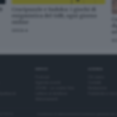
dB
Crucipuzzle e Sudoku: i giochi di
enigmistica del GdB, ogni giorno
Co
online
di
GIOCA
s
SC
SERVIZI
AZIENDA
Podcast
Chi siamo
Agenda eventi
Contatti
ZOOM - Le vostre foto
Redazione
Spettacoli
Lettere al direttore
Pubblicità e nec
Abbonamenti
272770173
Condizioni di abbonamento
Condizioni generali del 