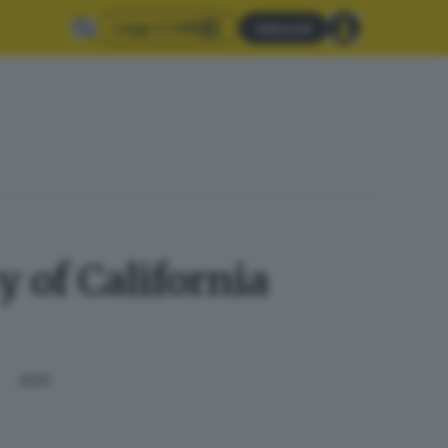
Leggi il GdB
Abbonati
 of California
ADV