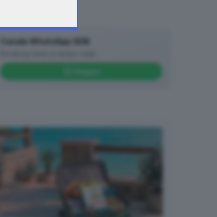
Canale WhatsApp GDB
Breaking news in tempo reale
Seguici