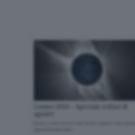
Cosmo 2050 - Speciale eclissi di
agosto
Dove, a che ora e in che modo seguire i due gran
appuntamenti estivi.