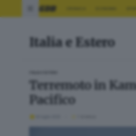
CRONACA
ECONOMIA
SPO
Italia e Estero
ITALIA E ESTERO
Terremoto in Kamc
Pacifico
30 luglio 2025
1
' di lettura