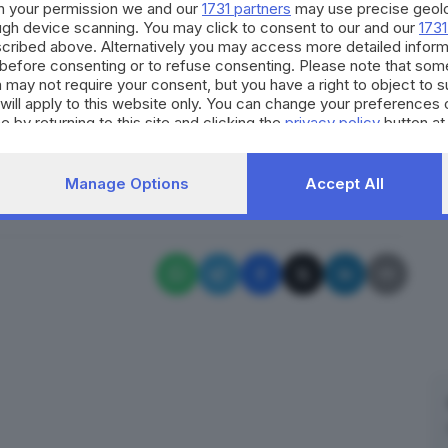
h your permission we and our
1731 partners
may use precise geolo
mpegnati nei lavori di smantellamento della centrale
ough device scanning. You may click to consent to our and our
1731
nord ovest del Tohoku, in Giappone, sono stai
cribed above. Alternatively you may access more detailed infor
before consenting or to refuse consenting. Please note that som
ianto, la Tokyo Electric Power (Tepco), che al
 may not require your consent, but you have a right to object to 
a sul sito, teatro dell'incidente nucleare nel
will apply to this website only. You can change your preferences 
rità russe - ha provato numerosi feriti.
e by returning to this site and clicking the
privacy policy
button at
RIPRODUZIONE RISERVATA © GIORNALE DI BRESCIA
Manage Options
Accept All