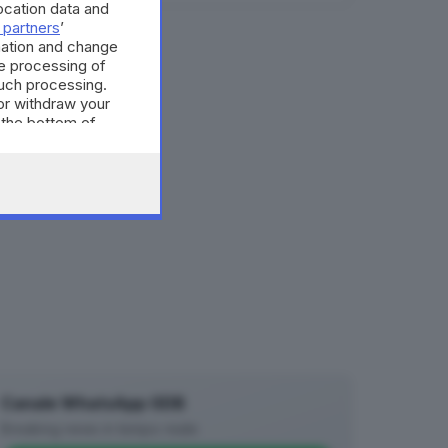
cation data and
 partners
’
mation and change
e processing of
such processing.
or withdraw your
 the bottom of
Canale WhatsApp GDB
Breaking news in tempo reale