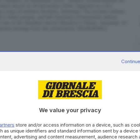
rn Thailand, 26 December 2024. Thailand commemorates the
 which struck on 26 December 2004, triggered by a 9.2
t coast of northern Sumatra, Indonesia. The tsunami claimed
f a million people, and left hundreds of thousands without
one of the deadliest natural disasters in history. Indonesia, Sri
 massive damage from the catastrophe. EPA/RUNGROJ
Continue
o nella regione russa della Kamchatka - magnitudo
ami nell'oceano Pacifico, dal Giappone all'America.
We value your privacy
ato a circa 136 chilometri a est di Petropavlovsk, a
gs. Le prime onde dello tsunami si sono abbattute
artners
store and/or access information on a device, such as co
 dell'estremo oriente russo: il porto e la cittadina
h as unique identifiers and standard information sent by a device
 sulle alture. L'allerta tsunami ha riguardato Russia,
ontent, advertising and content measurement, audience research 