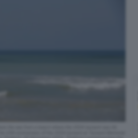
ews the sea from a beach where the 2004 tsunami was hit,
the 20th anniversary of the 2004 tsunami at Tsunami Memorial