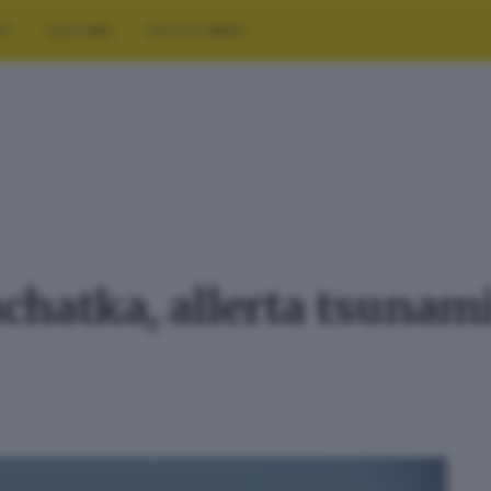
RT
CULTURA
FOTO E VIDEO
hatka, allerta tsunami