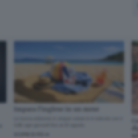
Impara l’inglese in un mese
La nuova edizione in cinque volumi è in edicola con il
Co
GdB ogni giovedì fino al 20 agosto
di
di
s
SCOPRI DI PIÙ