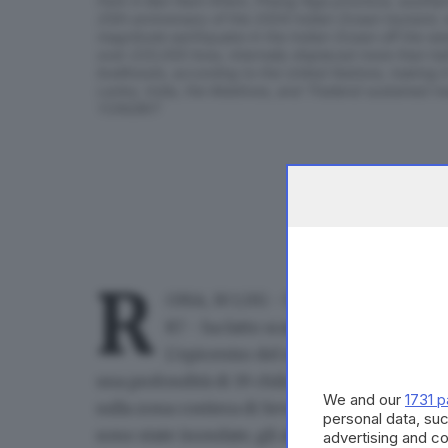
Park in Ban Nam Khem, Phang Nga province, southe
20th anniversary of the 2004 Indian Ocean tsunami,
magnitude earthquake in the Indian Ocean off the wes
over 220,000 lives, internally displaced more than hal
livelihoods, according to the United Nations, making it 
Lanka, India, the Maldives, and Thailand sustained
YONGRIT
R
OMA, 30 LUG - Un violento terremot
8.7 - ha fatto scattare l'allarme tsun
L'epicentro del sisma è stato localizz
una profondità di 19 chilometri, secondo l'Us
We and our
1731 p
sulla zona costiera di Severo-Kurilsk, cittadina
personal data, suc
sono state inondate, gli abitanti sono al sicuro
advertising and c