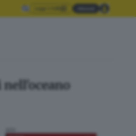
Leggi il GdB
Abbonati
 nell'oceano
ADV