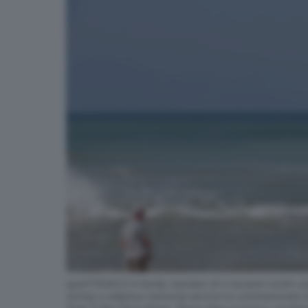
epa11793623 A family member of a tsunami victim vi
during a religious memorial service to commemorate 