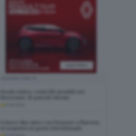
SUGGERITI PER TE
Esodo estivo, controlli stradali nel
Bresciano: 16 patenti ritirate
07.08.2026
A fuoco due auto e un furgone a Marone,
si sospetta un gesto intenzionale
07.08.2026