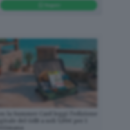
Seguici
n la Summer Card leggi l’edizione
gitale del GdB a soli 5,99€ per 1
ettimana