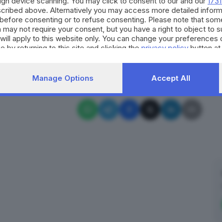
ough device scanning. You may click to consent to our and our
1731
 a Münster, aveva raggelato la Germania
: i timori di
cribed above. Alternatively you may access more detailed infor
before consenting or to refuse consenting. Please note that som
a emerso che alla guida del furgone piombato sulla
 may not require your consent, but you have a right to object to 
lemi psichiatrici.
will apply to this website only. You can change your preferences 
e by returning to this site and clicking the
privacy policy
button at
RIPRODUZIONE RISERVATA © GIORNALE DI BRESCIA
Manage Options
Accept All
to
Canada