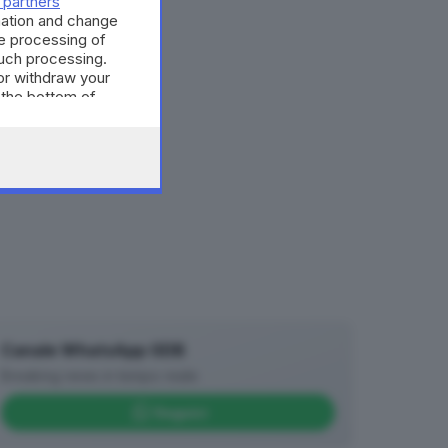
 partners
’
mation and change
e processing of
such processing.
or withdraw your
 the bottom of
Canale WhatsApp GDB
Breaking news in tempo reale
Seguici