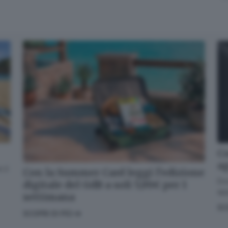
Co
a
 il
Con la Summer Card leggi l’edizione
Dov
digitale del GdB a soli 5,99€ per 1
app
settimana
SC
SCOPRI DI PIÙ