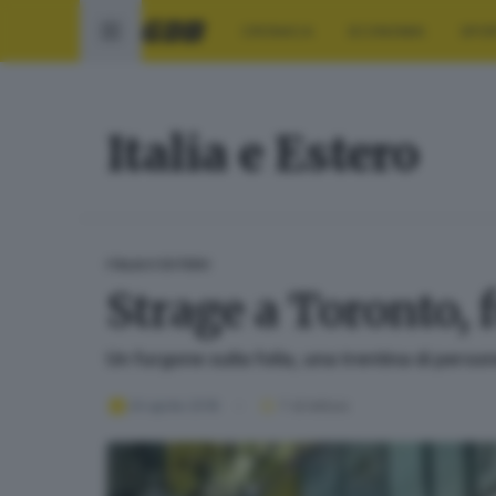
CRONACA
ECONOMIA
SPO
Italia e Estero
ITALIA E ESTERO
Strage a Toronto, 
Un furgone sulla folla, una trentina di perso
24 aprile 2018
1
' di lettura