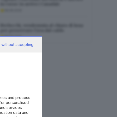
in corso: in arrivo i Canadair
08.08.2026
Berlucchi, vendemmia al chiaro di luna
per preservare l’uva dal caldo
08.08.2026
 without accepting
okies and process
 for personalised
and services
cation data and