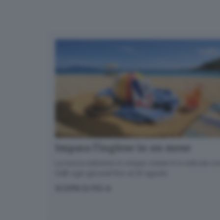
Impara l’inglese in un mese
La nuova edizione in cinque volumi è in edicola con
GdB ogni giovedì fino al 20 agosto
SCOPRI DI PIÙ