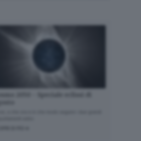
smo 2050 - Speciale eclissi di
gosto
e, a che ora e in che modo seguire i due grandi
untamenti estivi.
OPRI DI PIÙ