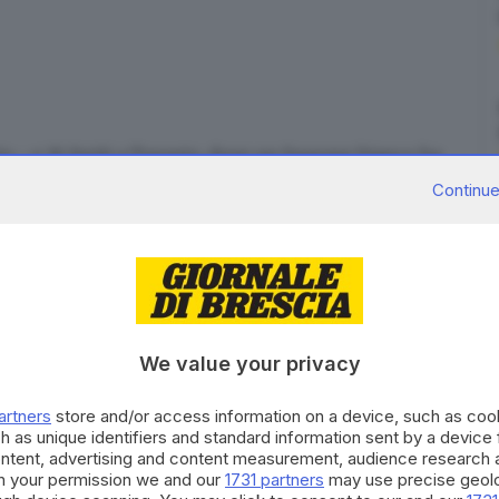
o - e 16 feriti a Toronto
, dove un furgone bianco ha
una delle vie più affollare della città. Il dato è stato
Continue
dia locali, e ha purtroppo trovato presto conferma
na di persone travolte
dal furgone nella sua folle
sclude al momento alcuna pista.
i media locali - l
'uomo al volante del furgone
We value your privacy
to e circondato dalla polizia. Sarebbe però stato
po.
artners
store and/or access information on a device, such as co
ral pedestrians struck in Toronto:
h as unique identifiers and standard information sent by a device
hwoja
ontent, advertising and content measurement, audience research 
h your permission we and our
1731 partners
may use precise geolo
rile 2018