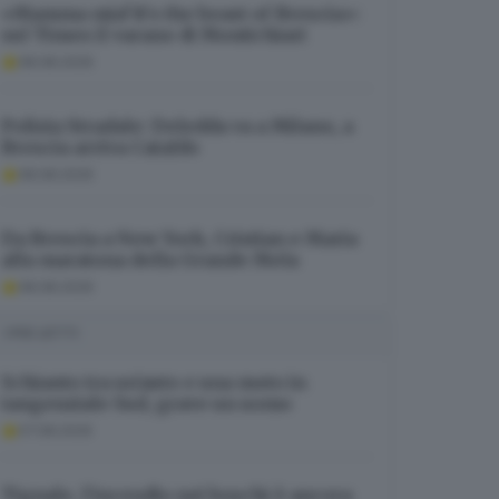
«Mamma mia! It’s the beast of Brescia»:
sul Times il varano di Montichiari
08.08.2026
Polizia Stradale: Deledda va a Milano, a
Brescia arriva Cataldo
08.08.2026
Da Brescia a New York, Cristian e Maria
alla maratona della Grande Mela
08.08.2026
I PIÙ LETTI
Schianto tra un’auto e una moto in
tangenziale Sud, grave un uomo
07.08.2026
Tignale, l’incendio nei boschi è ancora