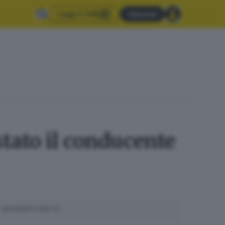
Leggi il GdB
Abbonati
stato il conducente
SUGGERITI PER TE