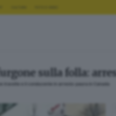
RT
CULTURA
FOTO E VIDEO
furgone sulla folla: arre
ne travolte e il conducente in arresto: paura in Canada