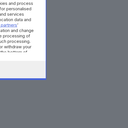
okies and process
 for personalised
and services
cation data and
 partners
’
mation and change
e processing of
such processing.
or withdraw your
 the bottom of