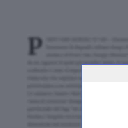
P
ORTO SAN GIORGIO, 02 GIU - Durante u
fenomeni di degrado urbano lungo il 
sindaco di Porto San Giorgio (Fermo) 
da un ragazzo il quale gli avrebbe detto: 'ti sq
a riferirlo è stato il segretario provinciale d
Patacconi che esprime solidarietà dopo le "g
presenziava a un servizio di Polizia locale a c
Le minacce, hanno visto protagonisti gruppi 
causa di crescente disappunto tra cittadini e t
provinciale del Sap, "un segnale preoccupante
Sindaco Vesprini va il nostro ringraziamento e
dimostrata sul territorio nell'affrontare dirett