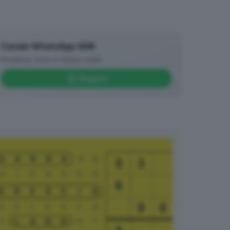
Canale WhatsApp GDB
Breaking news in tempo reale
Seguici