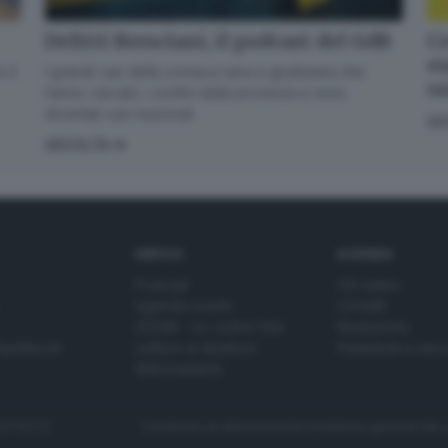
Delitti Bresciani, il podcast del GdB
Cr
en
I grandi casi della cronaca nera e giudiziaria che
 il
o
hanno varcato i confini della provincia e sono
diventati casi nazionali
GI
ASCOLTA
SERVIZI
AZIENDA
Podcast
Chi siamo
Agenda eventi
Contatti
ZOOM - Le vostre foto
Redazione
Spettacoli
Lettere al direttore
Pubblicità e nec
Abbonamenti
272770173
Condizioni di abbonamento
Condizioni generali del 