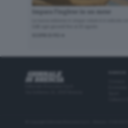
Impara l’inglese in un mese
La nuova edizione in cinque volumi è in edicola con
GdB ogni giovedì fino al 20 agosto
SCOPRI DI PIÙ
RUBRICHE
Cronaca
Editoriale Bresciana S.p.A.
Economia
Via Solferino 22, 25121 Brescia
Sport
Cultura e 
© Copyright Editoriale Bresciana S.p.A. - Brescia - P.IVA 00