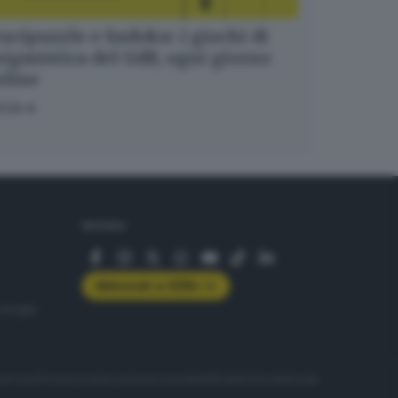
ucipuzzle e Sudoku: i giochi di
igmistica del GdB, ogni giorno
nline
OCA
SEGUICI
Abbonati a GDB+
rologie
servizio
Privacy
Cookie policy
Accessibilità
Pubblicità elettorale