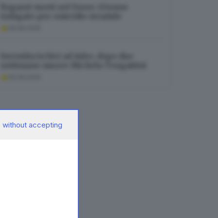
Ragazzi morti nel fosso: 63enne
indagato per omicidio stradale
06.08.2026
Investita in bici ad Adro, dopo due
settimane muore Michela Tengattini
06.08.2026
 without accepting