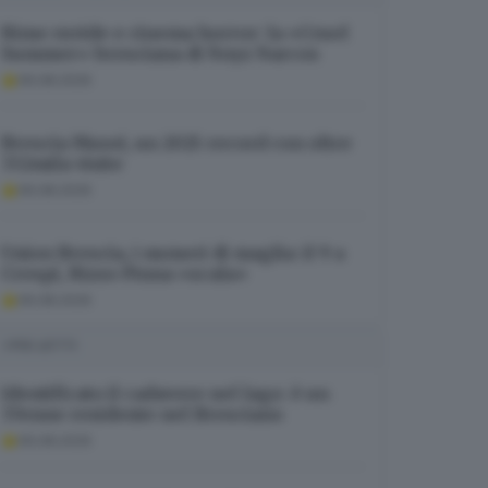
Rime ruvide e cinema horror: la «Cruel
Summer» bresciana di Noyz Narcos
06.08.2026
Brescia Musei, un 2025 record con oltre
332mila visite
06.08.2026
Union Brescia, i numeri di maglia: il 9 a
Crespi, Rizzo Pinna «scala»
06.08.2026
I PIÙ LETTI
Identificato il cadavere nel lago: è un
37enne residente nel Bresciano
06.08.2026