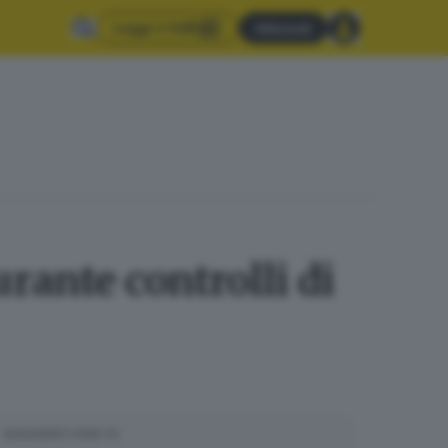
Leggi il GdB
Abbonati
rante controlli di
SUGGERITI PER TE