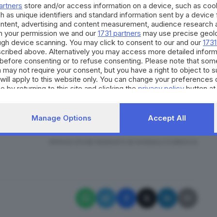
artners
store and/or access information on a device, such as co
a garantire la presenza di due, e spesso anche tre,
h as unique identifiers and standard information sent by a device
gione estiva sarà indispensabile rafforzare gli
ontent, advertising and content measurement, audience research 
ntale che il sindaco Vesprini si faccia promotore, a
h your permission we and our
1731 partners
may use precise geolo
ough device scanning. You may click to consent to our and our
1731
n congruo numero di agenti aggregati nella provincia di
cribed above. Alternatively you may access more detailed infor
 giorni, si è più volte unito ai controlli mirati
before consenting or to refuse consenting. Please note that som
 may not require your consent, but you have a right to object to 
sul lungomare che sulla spiaggia di Porto San Giorgio,
will apply to this website only. You can change your preferences 
 tra cui anche ragazzi legati al mondo dello spaccio e
e by returning to this site and clicking the
privacy policy
button at
stante che sta preoccupando e non poco esercenti,
ituzioni cercano di stroncare sul nascere
Manage Options
Accept All
imminente stagione estiva.
RIPRODUZIONE RISERVATA © GIORNALE DI BRESCIA