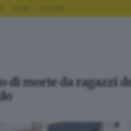
RT
CULTURA
FOTO E VIDEO
 di morte da ragazzi du
ado