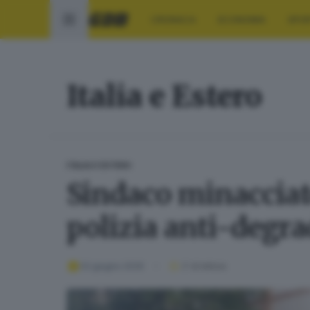
CRONACA
ECONOMIA
SPO
Italia e Estero
ITALIA E ESTERO
Sindaco minacciato
polizia anti-degr
02 giugno 2026
2
' di lettura