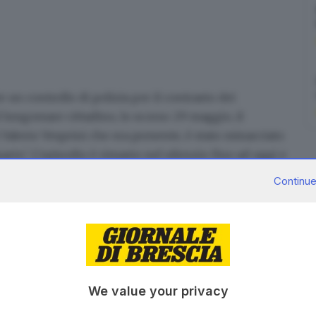
n controllo di polizia per il contrasto dei
lungomare cittadino, lo scorso 29 maggio, il
Valerio Vesprini che era presente, è stato minacciato
uarto'. L'episodio è rimasto nel silenzio fino ad oggi e
el Sindacato autonomo di polizia (Sap), Alessandro
Continue
ravi minacce" subite dal primo cittadino mentre
ui si sono aggiunte le Volanti della Questura fermana".
di giovani responsabili di comportamenti molesti e
uristi: rappresentano, sottolinea il segretario
 che impone attenzione e interventi concreti. Al
 le congratulazioni per il coraggio e la presenza
We value your privacy
amente tali criticità". Il Sap evidenzia come